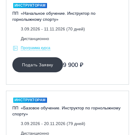
Игровые виды спорта
ИНСТРУКТОРАМ
Лыжный фристайл
ПП «Начальное обучение. Инструктор по
горнолыжному спорту»
Мечевой бой
3.09.2026 - 11.11.2026 (70 дней)
Скалолазание
Телемарк
Дистанционно
Теннис
Программа курса
Я ХОЧУ
9 900 ₽
Подать Заявку
КАТЕГОРИЯ
НАПРАВЛЕНИЕ
ИНСТРУКТОРАМ
ПП «Базовое обучение. Инструктор по горнолыжному
Инструкторам
спорту»
Любителям
3.09.2026 - 20.11.2026 (79 дней)
Онлайн-академия
Дистанционно