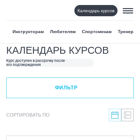
Календарь курсов
ФИЛЬТР
Инструкторам
Любителям
Спортсменам
Тренерам
ВИД СПОРТА
КАЛЕНДАРЬ КУРСОВ
Горнолыжный спорт
Курс доступен в рассрочку после
его подтверждения
Сноуборд
Вейкборд - электротяга
Роллер спорт
ФИЛЬТР
Прыжки на батуте
Скейтбординг
Лонгбординг
СОРТИРОВАТЬ ПО
Гребля на каяках,байдарках, САП-бордах
Доска с веслом (САП)