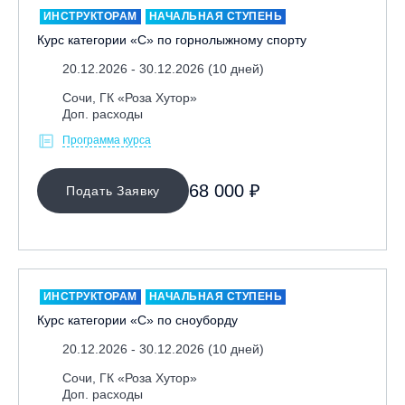
ИНСТРУКТОРАМ
НАЧАЛЬНАЯ СТУПЕНЬ
Курс категории «С» по горнолыжному спорту
20.12.2026 - 30.12.2026 (10 дней)
Сочи, ГК «Роза Хутор»
Доп. расходы
Программа курса
МЕСТО ПРОВЕДЕНИЯ
68 000 ₽
Подать Заявку
Байкальск, ГЛЦ «Гора Соболиная»
Беларусь, РГЦ «Силичи»
Владивосток, ГЛЦ «Комета»
Вологодская обл., ГЛК "Ципина гора"
ИНСТРУКТОРАМ
НАЧАЛЬНАЯ СТУПЕНЬ
Грузия, ГК «Гудаури»
Курс категории «С» по сноуборду
Дистанционно
20.12.2026 - 30.12.2026 (10 дней)
Екатеринбург, ГЛЦ «Уктус»
Сочи, ГК «Роза Хутор»
Доп. расходы
Ижевск, КАО «Нечкино»