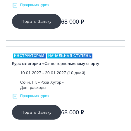
Программа курса
Иркутск, ГЛЦ «Олха»
Кабардино-Балкарская Респ., ВТРК «Эльбрус»
68 000 ₽
Подать Заявку
Казань, Город-курорт «Свияжские холмы»
Карачаево-Черкесская респ., ВТРК «Архыз»
Кемеровская обл., ГК «Шерегеш»
Кировск, ГК «Большой Вудъявр»
ИНСТРУКТОРАМ
НАЧАЛЬНАЯ СТУПЕНЬ
Китай, Харбин, ГЛЦ «BONSKI»
Курс категории «С» по горнолыжному спорту
Комсомольск-на-Амуре, ГЛК «Холдоми»
10.01.2027 - 20.01.2027 (10 дней)
Красноярск, ФП «Бобровый лог»
Сочи, ГК «Роза Хутор»
Ленинградская обл., ГЛК «Золотая долина»
Доп. расходы
Ленинградская обл., ЦАО «Туутари Парк»
Программа курса
Липецк, ГСК «HILLPARK»
Миасс, ГЛК «Солнечная Долина»
68 000 ₽
Подать Заявку
Мончегорск, ГК «ЛАПАРК»
Москва, «Воробьевы Горы»