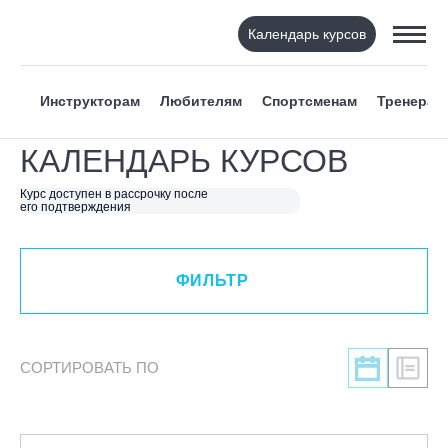
Календарь курсов
ФИЛЬТР
Инструкторам
Любителям
Спортсменам
Тренерам
ВИД СПОРТА
КАЛЕНДАРЬ КУРСОВ
Я ХОЧУ
Курс доступен в рассрочку после
его подтверждения
КАТЕГОРИЯ
ФИЛЬТР
НАПРАВЛЕНИЕ
ЛЕКТОР
СОРТИРОВАТЬ ПО
СРОКИ ПРОВЕДЕНИЯ