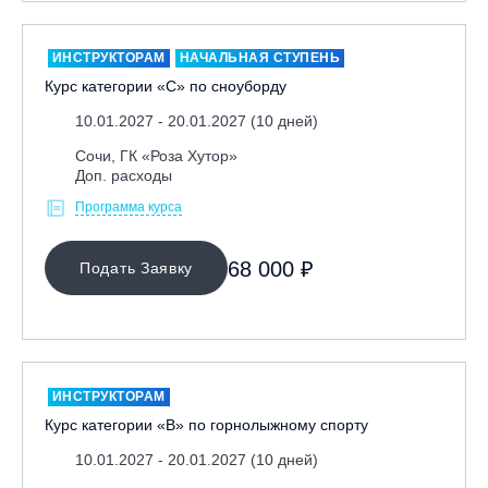
Москва, Парк «Ходынское поле»
Москва, СК «Кант»
ИНСТРУКТОРАМ
НАЧАЛЬНАЯ СТУПЕНЬ
Курс категории «С» по сноуборду
Москва, Скалодром "Атмосфера"
10.01.2027 - 20.01.2027 (10 дней)
Москва, СЭК «Лата Трэк»
Москва, ул. Олеко Дундича 19/15
Сочи, ГК «Роза Хутор»
Доп. расходы
Московская обл., ВГК «Лисья Гора»
Программа курса
Московская обл., ГК Леонида Тягачёва
Московская обл., ГЛК «Красная Горка»
68 000 ₽
Подать Заявку
Московская обл., п. Чулково, ГК «Гая Северина»
Московская обл., Сергиев Посад, вейк парк Boardberry
Нижегородская обл., СК «Хабарское»
Новосибирск, ГЛК «Горский»
ИНСТРУКТОРАМ
Пермский край., ГЛЦ «Губаха»
Курс категории «В» по горнолыжному спорту
Пермь, ГК «Жебреи»
10.01.2027 - 20.01.2027 (10 дней)
Приморский край, ГЛК «Медвежья Долина»