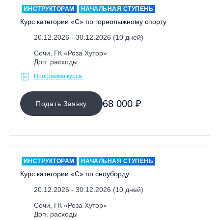
ИНСТРУКТОРАМ
НАЧАЛЬНАЯ СТУПЕНЬ
Курс категории «С» по горнолыжному спорту
20.12.2026 - 30.12.2026 (10 дней)
Сочи, ГК «Роза Хутор»
Доп. расходы
Программа курса
МЕСТО ПРОВЕДЕНИЯ
68 000 ₽
Подать Заявку
Байкальск, ГЛЦ «Гора Соболиная»
Беларусь, РГЦ «Силичи»
Владивосток, ГЛЦ «Комета»
Вологодская обл., ГЛК "Ципина гора"
ИНСТРУКТОРАМ
НАЧАЛЬНАЯ СТУПЕНЬ
Грузия, ГК «Гудаури»
Курс категории «С» по сноуборду
Дистанционно
20.12.2026 - 30.12.2026 (10 дней)
Екатеринбург, ГЛЦ «Уктус»
Сочи, ГК «Роза Хутор»
Доп. расходы
Ижевск, КАО «Нечкино»