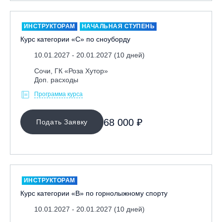
Москва, Парк «Ходынское поле»
Москва, СК «Кант»
ИНСТРУКТОРАМ
НАЧАЛЬНАЯ СТУПЕНЬ
Курс категории «С» по сноуборду
Москва, Скалодром "Атмосфера"
10.01.2027 - 20.01.2027 (10 дней)
Москва, СЭК «Лата Трэк»
Москва, ул. Олеко Дундича 19/15
Сочи, ГК «Роза Хутор»
Доп. расходы
Московская обл., ВГК «Лисья Гора»
Программа курса
Московская обл., ГК Леонида Тягачёва
Московская обл., ГЛК «Красная Горка»
68 000 ₽
Подать Заявку
Московская обл., п. Чулково, ГК «Гая Северина»
Московская обл., Сергиев Посад, вейк парк Boardberry
Нижегородская обл., СК «Хабарское»
Новосибирск, ГЛК «Горский»
ИНСТРУКТОРАМ
Пермский край., ГЛЦ «Губаха»
Курс категории «В» по горнолыжному спорту
Пермь, ГК «Жебреи»
10.01.2027 - 20.01.2027 (10 дней)
Приморский край, ГЛК «Медвежья Долина»