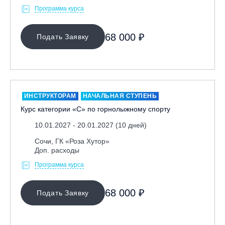
Программа курса
Иркутск, ГЛЦ «Олха»
Кабардино-Балкарская Респ., ВТРК «Эльбрус»
68 000 ₽
Подать Заявку
Казань, Город-курорт «Свияжские холмы»
Карачаево-Черкесская респ., ВТРК «Архыз»
Кемеровская обл., ГК «Шерегеш»
Кировск, ГК «Большой Вудъявр»
ИНСТРУКТОРАМ
НАЧАЛЬНАЯ СТУПЕНЬ
Китай, Харбин, ГЛЦ «BONSKI»
Курс категории «С» по горнолыжному спорту
Комсомольск-на-Амуре, ГЛК «Холдоми»
10.01.2027 - 20.01.2027 (10 дней)
Красноярск, ФП «Бобровый лог»
Сочи, ГК «Роза Хутор»
Ленинградская обл., ГЛК «Золотая долина»
Доп. расходы
Ленинградская обл., ЦАО «Туутари Парк»
Программа курса
Липецк, ГСК «HILLPARK»
Миасс, ГЛК «Солнечная Долина»
68 000 ₽
Подать Заявку
Мончегорск, ГК «ЛАПАРК»
Москва, «Воробьевы Горы»