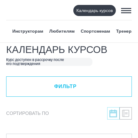
Календарь курсов
ФИЛЬТР
Инструкторам
Любителям
Спортсменам
Тренерам
ВИД СПОРТА
КАЛЕНДАРЬ КУРСОВ
Я ХОЧУ
Курс доступен в рассрочку после
его подтверждения
КАТЕГОРИЯ
ФИЛЬТР
НАПРАВЛЕНИЕ
ЛЕКТОР
СОРТИРОВАТЬ ПО
СРОКИ ПРОВЕДЕНИЯ