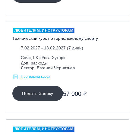
Москва, Парк «Ходынское поле»
Москва, СК «Кант»
Москва, Скалодром "Атмосфера"
ЛЮБИТЕЛЯМ, ИНСТРУКТОРАМ
Москва, СЭК «Лата Трэк»
Технический курс по горнолыжному спорту
Москва, ул. Олеко Дундича 19/15
7.02.2027 - 13.02.2027 (7 дней)
Московская обл., ВГК «Лисья Гора»
Сочи, ГК «Роза Хутор»
Московская обл., ГК Леонида Тягачёва
Доп. расходы
Лектор: Евгений Чернятьев
Московская обл., ГЛК «Красная Горка»
Программа курса
Московская обл., п. Чулково, ГК «Гая Северина»
Московская обл., Сергиев Посад, вейк парк Boardberry
57 000 ₽
Подать Заявку
Нижегородская обл., СК «Хабарское»
Новосибирск, ГЛК «Горский»
Пермский край., ГЛЦ «Губаха»
Пермь, ГК «Жебреи»
ЛЮБИТЕЛЯМ, ИНСТРУКТОРАМ
Приморский край, ГЛК «Медвежья Долина»