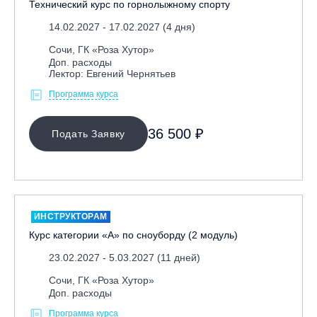
Технический курс по горнолыжному спорту
Республика Алтай, ВК «Манжерок»
14.02.2027 - 17.02.2027 (4 дня)
Республика Башкортостан, ГЛЦ "Банное"
Сочи, ГК «Роза Хутор»
Республика Башкортостан., с. Новоабзаково, ГЛЦ
Доп. расходы
Лектор: Евгений Чернятьев
«Абзаково»
Программа курса
Самара, ГЛК «СОК»
Санкт-Петербург, Всесезонный курорт «Игора»
36 500 ₽
Подать Заявку
Санкт-Петербург, Скейт-парк под мостом Бетанкура
Сочи, ГК «Красная Поляна»
Сочи, ГК «Роза Хутор»
Сочи, ГТЦ «Газпром»
ИНСТРУКТОРАМ
Узбекистан, ГКЛЦ «Amirsoy»
Курс категории «А» по сноуборду (2 модуль)
Уфа,СШОР ПО БИАТЛОНУ РБ
23.02.2027 - 5.03.2027 (11 дней)
Челябинская обл., Миасс, Вейк-клуб «Мастер»
Сочи, ГК «Роза Хутор»
Чусовой, ГК «Такман»
Доп. расходы
Южно-Сахалинск, СТК «Горный воздух»
Программа курса