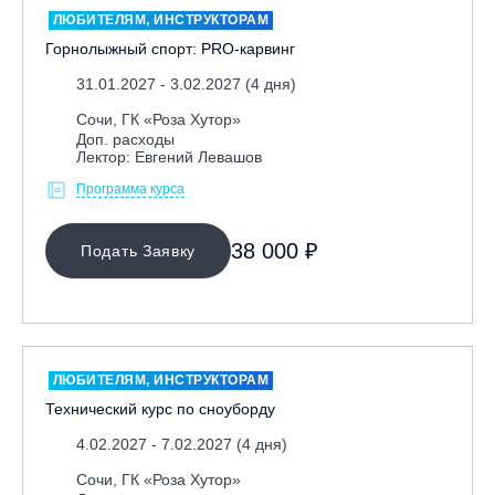
ЛЮБИТЕЛЯМ, ИНСТРУКТОРАМ
Горнолыжный спорт: PRO-карвинг
31.01.2027 - 3.02.2027 (4 дня)
Сочи, ГК «Роза Хутор»
Доп. расходы
Лектор: Евгений Левашов
Программа курса
МЕСТО ПРОВЕДЕНИЯ
38 000 ₽
Подать Заявку
Байкальск, ГЛЦ «Гора Соболиная»
Беларусь, РГЦ «Силичи»
Владивосток, ГЛЦ «Комета»
Вологодская обл., ГЛК "Ципина гора"
ЛЮБИТЕЛЯМ, ИНСТРУКТОРАМ
Грузия, ГК «Гудаури»
Технический курс по сноуборду
Дистанционно
4.02.2027 - 7.02.2027 (4 дня)
Екатеринбург, ГЛЦ «Уктус»
Сочи, ГК «Роза Хутор»
Ижевск, КАО «Нечкино»