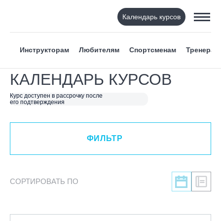
Календарь курсов
ФИЛЬТР
Инструкторам
Любителям
Спортсменам
Тренерам
ВИД СПОРТА
КАЛЕНДАРЬ КУРСОВ
Я ХОЧУ
Курс доступен в рассрочку после
его подтверждения
КАТЕГОРИЯ
ФИЛЬТР
НАПРАВЛЕНИЕ
ЛЕКТОР
СОРТИРОВАТЬ ПО
СРОКИ ПРОВЕДЕНИЯ