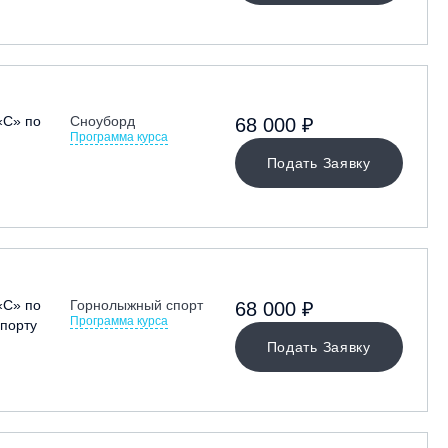
«С» по
Сноуборд
68 000 ₽
Программа курса
Подать Заявку
«С» по
Горнолыжный спорт
68 000 ₽
Программа курса
порту
Подать Заявку