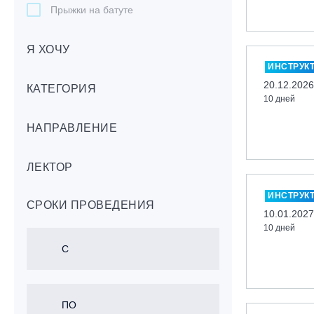
Прыжки на батуте
Скейтбординг
Я ХОЧУ
Лонгбординг
ИНСТРУК
Гребля на каяках,байдарках, САП-
20.12.2026
бордах
КАТЕГОРИЯ
10 дней
Доска с веслом (САП)
НАПРАВЛЕНИЕ
Игровые виды спорта
Лыжный фристайл
ЛЕКТОР
Мечевой бой
Скалолазание
ИНСТРУК
СРОКИ ПРОВЕДЕНИЯ
Телемарк
10.01.2027
10 дней
Теннис