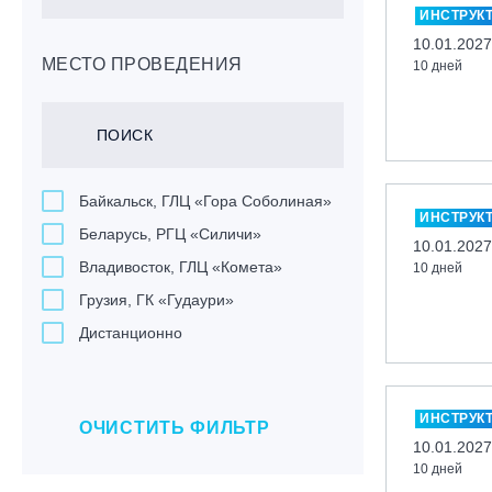
ИНСТРУК
10.01.2027
МЕСТО ПРОВЕДЕНИЯ
10 дней
Байкальск, ГЛЦ «Гора Соболиная»
ИНСТРУК
Беларусь, РГЦ «Силичи»
10.01.2027
Владивосток, ГЛЦ «Комета»
10 дней
Грузия, ГК «Гудаури»
Дистанционно
Екатеринбург, ГЛЦ «Уктус»
Ижевск, КАО «Нечкино»
ИНСТРУК
ОЧИСТИТЬ ФИЛЬТР
Иркутск, ГЛЦ «Олха»
10.01.2027
Кабардино-Балкарская Респ., ВТРК
10 дней
«Эльбрус»