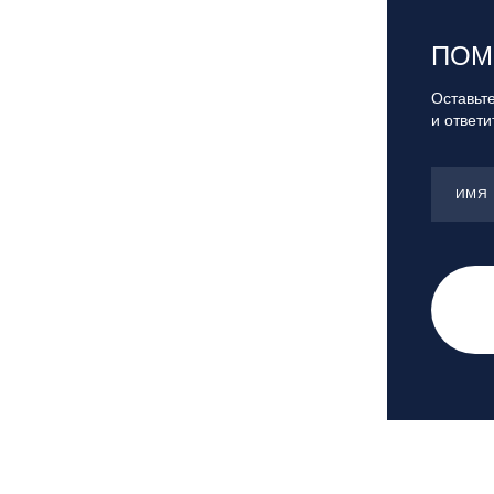
Сочи, ГК «Роза Хутор»
Сочи, ГТЦ «Газпром»
ПОМ
Узбекистан, ГКЛЦ «Amirsoy»
Оставьте
Уфа,СШОР ПО БИАТЛОНУ РБ
и ответ
Челябинская обл., Миасс, Вейк-клуб
«Мастер»
Чусовой, ГК «Такман»
ИМЯ
Южно-Сахалинск, СТК «Горный
воздух»
Ярославль, СП «Изгиб»