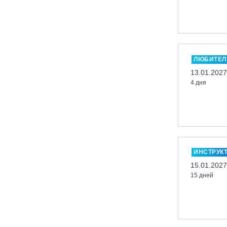
Казань, Город-курорт «Свияжские
холмы»
Карачаево-Черкесская респ., ВТРК
«Архыз»
ЛЮБИТЕЛ
Кемеровская обл., ГК «Шерегеш»
13.01.2027
Кировск, ГК «Большой Вудъявр»
4 дня
Китай, Харбин, ГЛЦ «BONSKI»
Комсомольск-на-Амуре, ГЛК
«Холдоми»
Красноярск, ФП «Бобровый лог»
Ленинградская обл., ГЛК «Золотая
ИНСТРУК
долина»
15.01.2027
Ленинградская обл., ЦАО «Туутари
15 дней
Парк»
Липецк, ГСК «HILLPARK»
Миасс, ГЛК «Солнечная Долина»