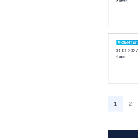
6 дней
Новосибирск, ГЛК «Горский»
Пермский край., ГЛЦ «Губаха»
Пермь, ГК «Жебреи»
Приморский край, ГЛК «Медвежья
Долина»
ЛЮБИТЕЛ
Республика Алтай, ВК «Манжерок»
31.01.2027
4 дня
Республика Башкортостан, ГЛЦ
"Банное"
Республика Башкортостан., с.
Новоабзаково, ГЛЦ «Абзаково»
Самара, ГЛК «СОК»
Санкт-Петербург, Всесезонный
1
2
курорт «Игора»
Санкт-Петербург, Скейт-парк под
мостом Бетанкура
Сочи, ГК «Красная Поляна»