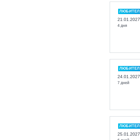
Москва, «Воробьевы Горы»
ЛЮБИТЕЛ
Москва, Парк «Ходынское поле»
21.01.2027
Москва, СК «Кант»
4 дня
Москва, Скалодром "Атмосфера"
Москва, СЭК «Лата Трэк»
Москва, ул. Олеко Дундича 19/15
Московская обл., ВГК «Лисья Гора»
Московская обл., ГК Леонида
ЛЮБИТЕЛ
Тягачёва
24.01.2027
7 дней
Московская обл., ГЛК «Красная
Горка»
Московская обл., п. Чулково, ГК
«Гая Северина»
Московская обл., Сергиев Посад,
вейк парк Boardberry
ЛЮБИТЕЛ
Нижегородская обл., СК
25.01.2027
«Хабарское»