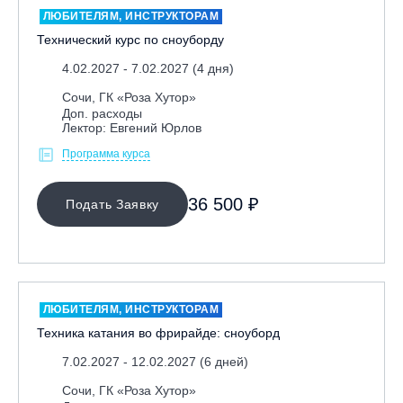
ЛЮБИТЕЛЯМ, ИНСТРУКТОРАМ
Технический курс по сноуборду
4.02.2027 - 7.02.2027 (4 дня)
Сочи, ГК «Роза Хутор»
Доп. расходы
Лектор: Евгений Юрлов
Программа курса
МЕСТО ПРОВЕДЕНИЯ
36 500 ₽
Подать Заявку
Байкальск, ГЛЦ «Гора Соболиная»
Беларусь, РГЦ «Силичи»
Владивосток, ГЛЦ «Комета»
Грузия, ГК «Гудаури»
ЛЮБИТЕЛЯМ, ИНСТРУКТОРАМ
Дистанционно
Техника катания во фрирайде: сноуборд
Екатеринбург, ГЛЦ «Уктус»
7.02.2027 - 12.02.2027 (6 дней)
Ижевск, КАО «Нечкино»
Сочи, ГК «Роза Хутор»
Иркутск, ГЛЦ «Олха»