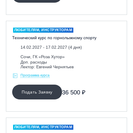
Москва, Скалодром "Атмосфера"
Москва, СЭК «Лата Трэк»
Москва, ул. Олеко Дундича 19/15
ЛЮБИТЕЛЯМ, ИНСТРУКТОРАМ
Московская обл., ВГК «Лисья Гора»
Технический курс по горнолыжному спорту
Московская обл., ГК Леонида Тягачёва
14.02.2027 - 17.02.2027 (4 дня)
Московская обл., ГЛК «Красная Горка»
Сочи, ГК «Роза Хутор»
Московская обл., п. Чулково, ГК «Гая Северина»
Доп. расходы
Лектор: Евгений Чернятьев
Московская обл., Сергиев Посад, вейк парк Boardberry
Программа курса
Нижегородская обл., СК «Хабарское»
Новосибирск, ГЛК «Горский»
36 500 ₽
Подать Заявку
Пермский край., ГЛЦ «Губаха»
Пермь, ГК «Жебреи»
Приморский край, ГЛК «Медвежья Долина»
Республика Алтай, ВК «Манжерок»
ЛЮБИТЕЛЯМ, ИНСТРУКТОРАМ
Республика Башкортостан, ГЛЦ "Банное"