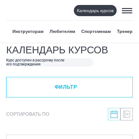
Календарь курсов
ФИЛЬТР
Инструкторам
Любителям
Спортсменам
Тренерам
ВИД СПОРТА
КАЛЕНДАРЬ КУРСОВ
Я ХОЧУ
Курс доступен в рассрочку после
его подтверждения
КАТЕГОРИЯ
ФИЛЬТР
НАПРАВЛЕНИЕ
ЛЕКТОР
СОРТИРОВАТЬ ПО
СРОКИ ПРОВЕДЕНИЯ