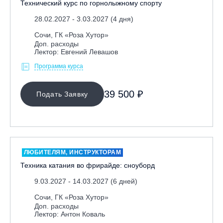
Технический курс по горнолыжному спорту
Республика Башкортостан., с. Новоабзаково, ГЛЦ
28.02.2027 - 3.03.2027 (4 дня)
«Абзаково»
Сочи, ГК «Роза Хутор»
Самара, ГЛК «СОК»
Доп. расходы
Лектор: Евгений Левашов
Санкт-Петербург, Всесезонный курорт «Игора»
Программа курса
Санкт-Петербург, Скейт-парк под мостом Бетанкура
Сочи, ГК «Красная Поляна»
39 500 ₽
Подать Заявку
Сочи, ГК «Роза Хутор»
Сочи, ГТЦ «Газпром»
Узбекистан, ГКЛЦ «Amirsoy»
Уфа,СШОР ПО БИАТЛОНУ РБ
ЛЮБИТЕЛЯМ, ИНСТРУКТОРАМ
Челябинская обл., Миасс, Вейк-клуб «Мастер»
Техника катания во фрирайде: сноуборд
Чусовой, ГК «Такман»
9.03.2027 - 14.03.2027 (6 дней)
Южно-Сахалинск, СТК «Горный воздух»
Сочи, ГК «Роза Хутор»
Ярославль, СП «Изгиб»
Доп. расходы
Лектор: Антон Коваль