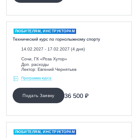
Москва, Скалодром "Атмосфера"
Москва, СЭК «Лата Трэк»
Москва, ул. Олеко Дундича 19/15
ЛЮБИТЕЛЯМ, ИНСТРУКТОРАМ
Московская обл., ВГК «Лисья Гора»
Технический курс по горнолыжному спорту
Московская обл., ГК Леонида Тягачёва
14.02.2027 - 17.02.2027 (4 дня)
Московская обл., ГЛК «Красная Горка»
Сочи, ГК «Роза Хутор»
Московская обл., п. Чулково, ГК «Гая Северина»
Доп. расходы
Лектор: Евгений Чернятьев
Московская обл., Сергиев Посад, вейк парк Boardberry
Программа курса
Нижегородская обл., СК «Хабарское»
Новосибирск, ГЛК «Горский»
36 500 ₽
Подать Заявку
Пермский край., ГЛЦ «Губаха»
Пермь, ГК «Жебреи»
Приморский край, ГЛК «Медвежья Долина»
Республика Алтай, ВК «Манжерок»
ЛЮБИТЕЛЯМ, ИНСТРУКТОРАМ
Республика Башкортостан, ГЛЦ "Банное"