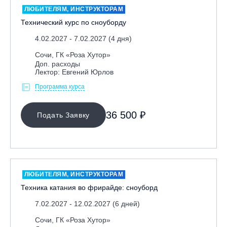
ЛЮБИТЕЛЯМ, ИНСТРУКТОРАМ
Технический курс по сноуборду
4.02.2027 - 7.02.2027 (4 дня)
Сочи, ГК «Роза Хутор»
Доп. расходы
Лектор: Евгений Юрлов
Программа курса
МЕСТО ПРОВЕДЕНИЯ
36 500 ₽
Подать Заявку
Байкальск, ГЛЦ «Гора Соболиная»
Беларусь, РГЦ «Силичи»
Владивосток, ГЛЦ «Комета»
Грузия, ГК «Гудаури»
ЛЮБИТЕЛЯМ, ИНСТРУКТОРАМ
Дистанционно
Техника катания во фрирайде: сноуборд
Екатеринбург, ГЛЦ «Уктус»
7.02.2027 - 12.02.2027 (6 дней)
Ижевск, КАО «Нечкино»
Сочи, ГК «Роза Хутор»
Иркутск, ГЛЦ «Олха»