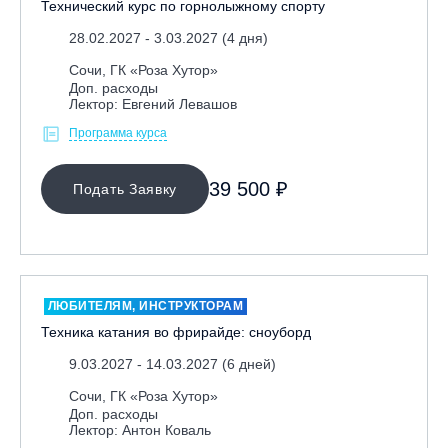
Технический курс по горнолыжному спорту
Республика Башкортостан., с. Новоабзаково, ГЛЦ
28.02.2027 - 3.03.2027 (4 дня)
«Абзаково»
Сочи, ГК «Роза Хутор»
Самара, ГЛК «СОК»
Доп. расходы
Лектор: Евгений Левашов
Санкт-Петербург, Всесезонный курорт «Игора»
Программа курса
Санкт-Петербург, Скейт-парк под мостом Бетанкура
Сочи, ГК «Красная Поляна»
39 500 ₽
Подать Заявку
Сочи, ГК «Роза Хутор»
Сочи, ГТЦ «Газпром»
Узбекистан, ГКЛЦ «Amirsoy»
Уфа,СШОР ПО БИАТЛОНУ РБ
ЛЮБИТЕЛЯМ, ИНСТРУКТОРАМ
Челябинская обл., Миасс, Вейк-клуб «Мастер»
Техника катания во фрирайде: сноуборд
Чусовой, ГК «Такман»
9.03.2027 - 14.03.2027 (6 дней)
Южно-Сахалинск, СТК «Горный воздух»
Сочи, ГК «Роза Хутор»
Ярославль, СП «Изгиб»
Доп. расходы
Лектор: Антон Коваль