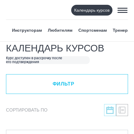
Календарь курсов
ФИЛЬТР
Инструкторам
Любителям
Спортсменам
Тренерам
ВИД СПОРТА
КАЛЕНДАРЬ КУРСОВ
Я ХОЧУ
Курс доступен в рассрочку после
его подтверждения
КАТЕГОРИЯ
ФИЛЬТР
НАПРАВЛЕНИЕ
ЛЕКТОР
СОРТИРОВАТЬ ПО
СРОКИ ПРОВЕДЕНИЯ