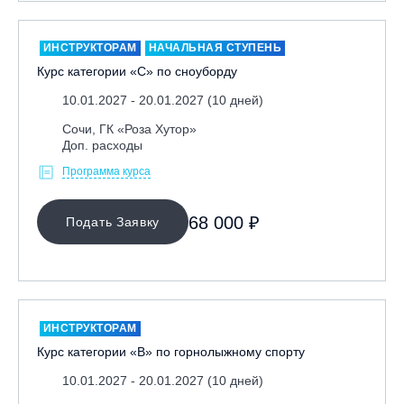
Москва, Скалодром "Атмосфера"
Москва, СЭК «Лата Трэк»
ИНСТРУКТОРАМ
НАЧАЛЬНАЯ СТУПЕНЬ
Курс категории «С» по сноуборду
Москва, ул. Олеко Дундича 19/15
10.01.2027 - 20.01.2027 (10 дней)
Московская обл., ВГК «Лисья Гора»
Московская обл., ГК Леонида Тягачёва
Сочи, ГК «Роза Хутор»
Доп. расходы
Московская обл., ГЛК «Красная Горка»
Программа курса
Московская обл., п. Чулково, ГК «Гая Северина»
Московская обл., Сергиев Посад, вейк парк Boardberry
68 000 ₽
Подать Заявку
Нижегородская обл., СК «Хабарское»
Новосибирск, ГЛК «Горский»
Пермский край., ГЛЦ «Губаха»
Пермь, ГК «Жебреи»
ИНСТРУКТОРАМ
Приморский край, ГЛК «Медвежья Долина»
Курс категории «В» по горнолыжному спорту
Республика Алтай, ВК «Манжерок»
10.01.2027 - 20.01.2027 (10 дней)
Республика Башкортостан, ГЛЦ "Банное"