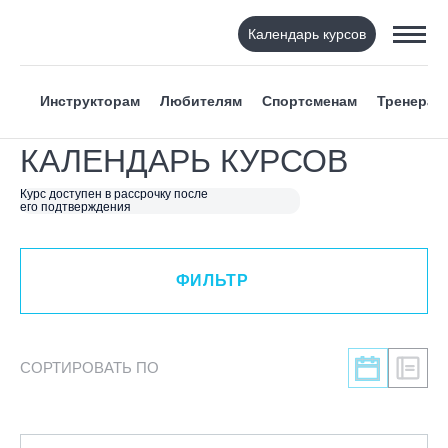
Календарь курсов
ФИЛЬТР
Инструкторам
Любителям
Спортсменам
Тренерам
ВИД СПОРТА
КАЛЕНДАРЬ КУРСОВ
Я ХОЧУ
Курс доступен в рассрочку после
его подтверждения
КАТЕГОРИЯ
ФИЛЬТР
НАПРАВЛЕНИЕ
ЛЕКТОР
СОРТИРОВАТЬ ПО
СРОКИ ПРОВЕДЕНИЯ