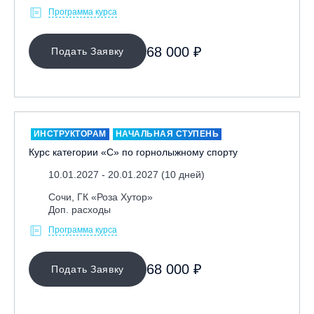
Программа курса
Кабардино-Балкарская Респ., ВТРК «Эльбрус»
Казань, Город-курорт «Свияжские холмы»
68 000 ₽
Подать Заявку
Карачаево-Черкесская респ., ВТРК «Архыз»
Кемеровская обл., ГК «Шерегеш»
Кировск, ГК «Большой Вудъявр»
Китай, Харбин, ГЛЦ «BONSKI»
ИНСТРУКТОРАМ
НАЧАЛЬНАЯ СТУПЕНЬ
Комсомольск-на-Амуре, ГЛК «Холдоми»
Курс категории «С» по горнолыжному спорту
Красноярск, ФП «Бобровый лог»
10.01.2027 - 20.01.2027 (10 дней)
Ленинградская обл., ГЛК «Золотая долина»
Сочи, ГК «Роза Хутор»
Ленинградская обл., ЦАО «Туутари Парк»
Доп. расходы
Липецк, ГСК «HILLPARK»
Программа курса
Миасс, ГЛК «Солнечная Долина»
Москва, «Воробьевы Горы»
68 000 ₽
Подать Заявку
Москва, Парк «Ходынское поле»
Москва, СК «Кант»