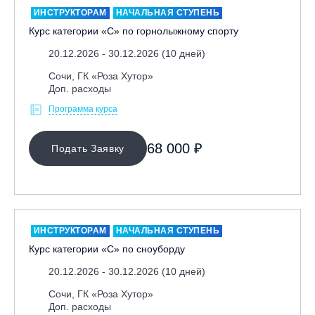
ИНСТРУКТОРАМ
НАЧАЛЬНАЯ СТУПЕНЬ
Курс категории «С» по горнолыжному спорту
20.12.2026 - 30.12.2026 (10 дней)
Сочи, ГК «Роза Хутор»
Доп. расходы
Программа курса
МЕСТО ПРОВЕДЕНИЯ
68 000 ₽
Подать Заявку
Байкальск, ГЛЦ «Гора Соболиная»
Беларусь, РГЦ «Силичи»
Владивосток, ГЛЦ «Комета»
Грузия, ГК «Гудаури»
ИНСТРУКТОРАМ
НАЧАЛЬНАЯ СТУПЕНЬ
Дистанционно
Курс категории «С» по сноуборду
Екатеринбург, ГЛЦ «Уктус»
20.12.2026 - 30.12.2026 (10 дней)
Ижевск, КАО «Нечкино»
Сочи, ГК «Роза Хутор»
Доп. расходы
Иркутск, ГЛЦ «Олха»