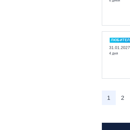
6 дней
вейк парк Boardberry
Нижегородская обл., СК
«Хабарское»
Новосибирск, ГЛК «Горский»
Пермский край., ГЛЦ «Губаха»
ЛЮБИТЕЛ
Пермь, ГК «Жебреи»
31.01.2027
4 дня
Приморский край, ГЛК «Медвежья
Долина»
Республика Алтай, ВК «Манжерок»
Республика Башкортостан, ГЛЦ
"Банное"
Республика Башкортостан., с.
1
2
Новоабзаково, ГЛЦ «Абзаково»
Самара, ГЛК «СОК»
Санкт-Петербург, Всесезонный
курорт «Игора»