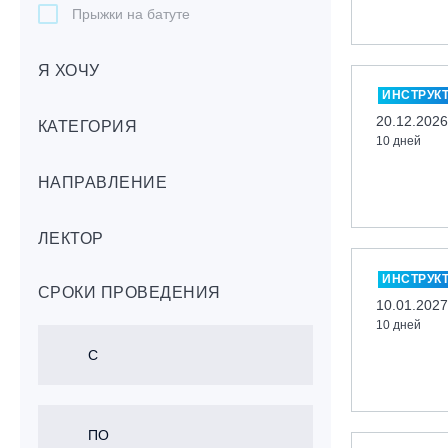
Прыжки на батуте
Скейтбординг
Я ХОЧУ
Лонгбординг
ИНСТРУК
Гребля на каяках,байдарках, САП-
20.12.2026
бордах
КАТЕГОРИЯ
10 дней
Доска с веслом (САП)
НАПРАВЛЕНИЕ
Игровые виды спорта
Лыжный фристайл
ЛЕКТОР
Мечевой бой
Скалолазание
ИНСТРУК
СРОКИ ПРОВЕДЕНИЯ
Телемарк
10.01.2027
10 дней
Теннис