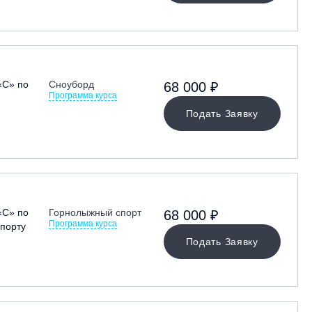
«С» по
Сноуборд
68 000 ₽
Программа курса
Подать Заявку
«С» по
Горнолыжный спорт
68 000 ₽
Программа курса
порту
Подать Заявку