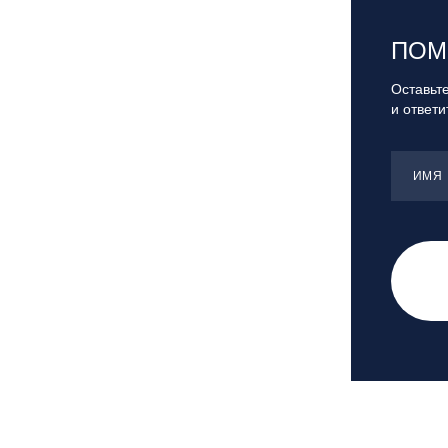
Санкт-Петербург, Скейт-парк под
мостом Бетанкура
ПОМ
Сочи, ГК «Красная Поляна»
Сочи, ГК «Роза Хутор»
Оставьте
и ответ
Сочи, ГТЦ «Газпром»
Узбекистан, ГКЛЦ «Amirsoy»
Уфа,СШОР ПО БИАТЛОНУ РБ
ИМЯ
Челябинская обл., Миасс, Вейк-клуб
«Мастер»
Чусовой, ГК «Такман»
Южно-Сахалинск, СТК «Горный
воздух»
Ярославль, СП «Изгиб»