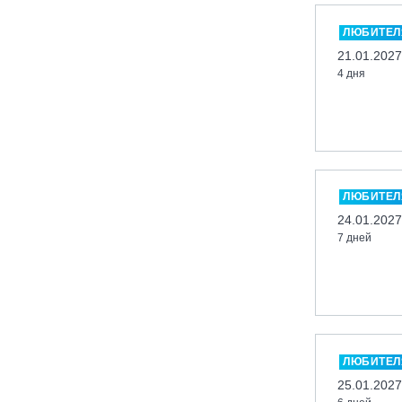
Миасс, ГЛК «Солнечная Долина»
ЛЮБИТЕЛ
Мончегорск, ГК «ЛАПАРК»
21.01.2027
4 дня
Москва, «Воробьевы Горы»
Москва, Парк «Ходынское поле»
Москва, СК «Кант»
Москва, Скалодром "Атмосфера"
Москва, СЭК «Лата Трэк»
ЛЮБИТЕЛ
Москва, ул. Олеко Дундича 19/15
24.01.2027
7 дней
Московская обл., ВГК «Лисья Гора»
Московская обл., ГК Леонида
Тягачёва
Московская обл., ГЛК «Красная
Горка»
Московская обл., п. Чулково, ГК
ЛЮБИТЕЛ
«Гая Северина»
25.01.2027
Московская обл., Сергиев Посад,