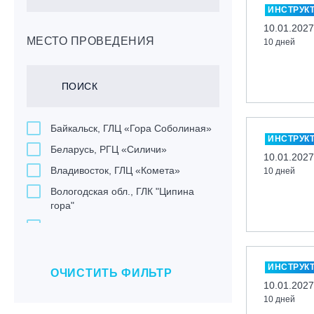
ИНСТРУК
10.01.2027
МЕСТО ПРОВЕДЕНИЯ
10 дней
Байкальск, ГЛЦ «Гора Соболиная»
ИНСТРУК
Беларусь, РГЦ «Силичи»
10.01.2027
Владивосток, ГЛЦ «Комета»
10 дней
Вологодская обл., ГЛК "Ципина
гора"
Грузия, ГК «Гудаури»
Дистанционно
ИНСТРУК
Екатеринбург, ГЛЦ «Уктус»
ОЧИСТИТЬ ФИЛЬТР
10.01.2027
Ижевск, КАО «Нечкино»
10 дней
Иркутск, ГЛЦ «Олха»