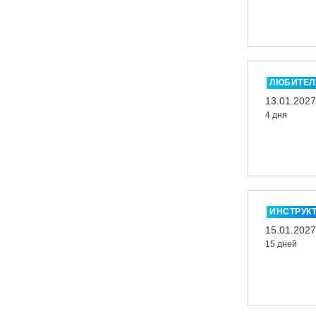
Кабардино-Балкарская Респ., ВТРК
«Эльбрус»
Казань, Город-курорт «Свияжские
холмы»
ЛЮБИТЕЛ
Карачаево-Черкесская респ., ВТРК
13.01.2027
«Архыз»
4 дня
Кемеровская обл., ГК «Шерегеш»
Кировск, ГК «Большой Вудъявр»
Китай, Харбин, ГЛЦ «BONSKI»
Комсомольск-на-Амуре, ГЛК
«Холдоми»
ИНСТРУК
Красноярск, ФП «Бобровый лог»
15.01.2027
Ленинградская обл., ГЛК «Золотая
15 дней
долина»
Ленинградская обл., ЦАО «Туутари
Парк»
Липецк, ГСК «HILLPARK»