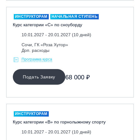
Москва, Парк «Ходынское поле»
Москва, СК «Кант»
ИНСТРУКТОРАМ
НАЧАЛЬНАЯ СТУПЕНЬ
Курс категории «С» по сноуборду
Москва, Скалодром "Атмосфера"
10.01.2027 - 20.01.2027 (10 дней)
Москва, СЭК «Лата Трэк»
Москва, ул. Олеко Дундича 19/15
Сочи, ГК «Роза Хутор»
Доп. расходы
Московская обл., ВГК «Лисья Гора»
Программа курса
Московская обл., ГК Леонида Тягачёва
Московская обл., ГЛК «Красная Горка»
68 000 ₽
Подать Заявку
Московская обл., п. Чулково, ГК «Гая Северина»
Московская обл., Сергиев Посад, вейк парк Boardberry
Нижегородская обл., СК «Хабарское»
Новосибирск, ГЛК «Горский»
ИНСТРУКТОРАМ
Пермский край., ГЛЦ «Губаха»
Курс категории «В» по горнолыжному спорту
Пермь, ГК «Жебреи»
10.01.2027 - 20.01.2027 (10 дней)
Приморский край, ГЛК «Медвежья Долина»