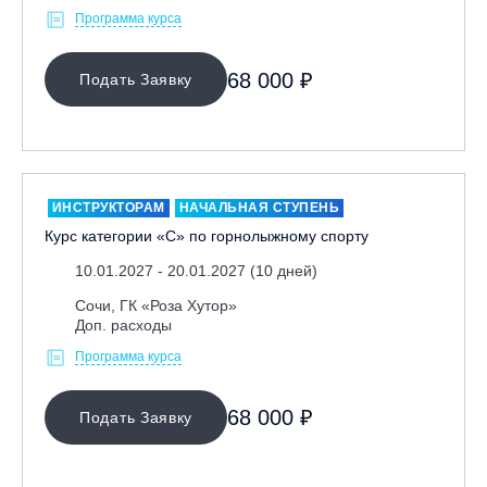
Программа курса
Иркутск, ГЛЦ «Олха»
Кабардино-Балкарская Респ., ВТРК «Эльбрус»
68 000 ₽
Подать Заявку
Казань, Город-курорт «Свияжские холмы»
Карачаево-Черкесская респ., ВТРК «Архыз»
Кемеровская обл., ГК «Шерегеш»
Кировск, ГК «Большой Вудъявр»
ИНСТРУКТОРАМ
НАЧАЛЬНАЯ СТУПЕНЬ
Китай, Харбин, ГЛЦ «BONSKI»
Курс категории «С» по горнолыжному спорту
Комсомольск-на-Амуре, ГЛК «Холдоми»
10.01.2027 - 20.01.2027 (10 дней)
Красноярск, ФП «Бобровый лог»
Сочи, ГК «Роза Хутор»
Ленинградская обл., ГЛК «Золотая долина»
Доп. расходы
Ленинградская обл., ЦАО «Туутари Парк»
Программа курса
Липецк, ГСК «HILLPARK»
Миасс, ГЛК «Солнечная Долина»
68 000 ₽
Подать Заявку
Мончегорск, ГК «ЛАПАРК»
Москва, «Воробьевы Горы»