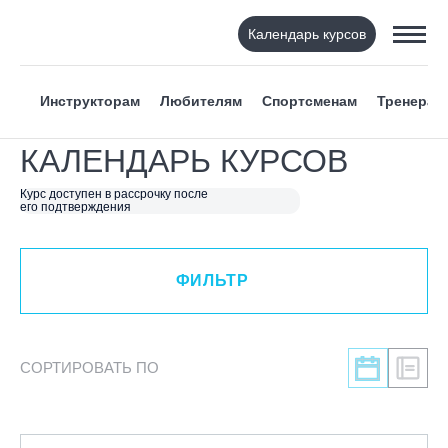
Календарь курсов
ФИЛЬТР
Инструкторам
Любителям
Спортсменам
Тренерам
ВИД СПОРТА
КАЛЕНДАРЬ КУРСОВ
Я ХОЧУ
Курс доступен в рассрочку после
его подтверждения
КАТЕГОРИЯ
ФИЛЬТР
НАПРАВЛЕНИЕ
ЛЕКТОР
СОРТИРОВАТЬ ПО
СРОКИ ПРОВЕДЕНИЯ