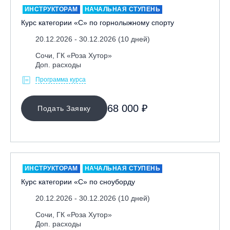
ИНСТРУКТОРАМ
НАЧАЛЬНАЯ СТУПЕНЬ
Курс категории «С» по горнолыжному спорту
20.12.2026 - 30.12.2026 (10 дней)
Сочи, ГК «Роза Хутор»
Доп. расходы
Программа курса
МЕСТО ПРОВЕДЕНИЯ
68 000 ₽
Подать Заявку
Байкальск, ГЛЦ «Гора Соболиная»
Беларусь, РГЦ «Силичи»
Владивосток, ГЛЦ «Комета»
Вологодская обл., ГЛК "Ципина гора"
ИНСТРУКТОРАМ
НАЧАЛЬНАЯ СТУПЕНЬ
Грузия, ГК «Гудаури»
Курс категории «С» по сноуборду
Дистанционно
20.12.2026 - 30.12.2026 (10 дней)
Екатеринбург, ГЛЦ «Уктус»
Сочи, ГК «Роза Хутор»
Доп. расходы
Ижевск, КАО «Нечкино»