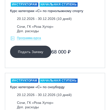
ИНСТРУКТОРАМ
НАЧАЛЬНАЯ СТУПЕНЬ
Курс категории «С» по горнолыжному спорту
20.12.2026 - 30.12.2026 (10 дней)
Сочи, ГК «Роза Хутор»
Доп. расходы
Программа курса
МЕСТО ПРОВЕДЕНИЯ
68 000 ₽
Подать Заявку
Байкальск, ГЛЦ «Гора Соболиная»
Беларусь, РГЦ «Силичи»
Владивосток, ГЛЦ «Комета»
Грузия, ГК «Гудаури»
ИНСТРУКТОРАМ
НАЧАЛЬНАЯ СТУПЕНЬ
Дистанционно
Курс категории «С» по сноуборду
Екатеринбург, ГЛЦ «Уктус»
20.12.2026 - 30.12.2026 (10 дней)
Ижевск, КАО «Нечкино»
Сочи, ГК «Роза Хутор»
Доп. расходы
Иркутск, ГЛЦ «Олха»