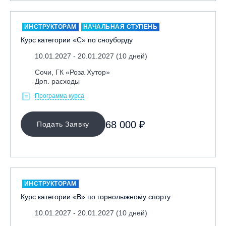
Москва, Скалодром "Атмосфера"
Москва, СЭК «Лата Трэк»
ИНСТРУКТОРАМ
НАЧАЛЬНАЯ СТУПЕНЬ
Курс категории «С» по сноуборду
Москва, ул. Олеко Дундича 19/15
10.01.2027 - 20.01.2027 (10 дней)
Московская обл., ВГК «Лисья Гора»
Московская обл., ГК Леонида Тягачёва
Сочи, ГК «Роза Хутор»
Доп. расходы
Московская обл., ГЛК «Красная Горка»
Программа курса
Московская обл., п. Чулково, ГК «Гая Северина»
Московская обл., Сергиев Посад, вейк парк Boardberry
68 000 ₽
Подать Заявку
Нижегородская обл., СК «Хабарское»
Новосибирск, ГЛК «Горский»
Пермский край., ГЛЦ «Губаха»
Пермь, ГК «Жебреи»
ИНСТРУКТОРАМ
Приморский край, ГЛК «Медвежья Долина»
Курс категории «В» по горнолыжному спорту
Республика Алтай, ВК «Манжерок»
10.01.2027 - 20.01.2027 (10 дней)
Республика Башкортостан, ГЛЦ "Банное"