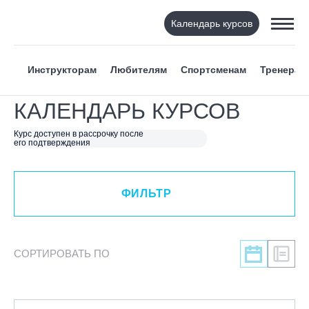
Календарь курсов
ФИЛЬТР
Инструкторам
Любителям
Спортсменам
Тренерам
ВИД СПОРТА
КАЛЕНДАРЬ КУРСОВ
Я ХОЧУ
Курс доступен в рассрочку после
его подтверждения
КАТЕГОРИЯ
ФИЛЬТР
НАПРАВЛЕНИЕ
ЛЕКТОР
СОРТИРОВАТЬ ПО
СРОКИ ПРОВЕДЕНИЯ