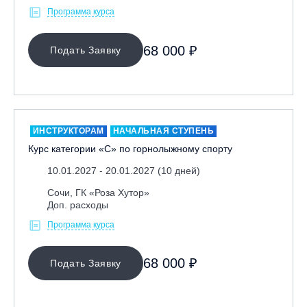
Программа курса
Кабардино-Балкарская Респ., ВТРК «Эльбрус»
Казань, Город-курорт «Свияжские холмы»
68 000 ₽
Подать Заявку
Карачаево-Черкесская респ., ВТРК «Архыз»
Кемеровская обл., ГК «Шерегеш»
Кировск, ГК «Большой Вудъявр»
Китай, Харбин, ГЛЦ «BONSKI»
ИНСТРУКТОРАМ
НАЧАЛЬНАЯ СТУПЕНЬ
Комсомольск-на-Амуре, ГЛК «Холдоми»
Курс категории «С» по горнолыжному спорту
Красноярск, ФП «Бобровый лог»
10.01.2027 - 20.01.2027 (10 дней)
Ленинградская обл., ГЛК «Золотая долина»
Сочи, ГК «Роза Хутор»
Ленинградская обл., ЦАО «Туутари Парк»
Доп. расходы
Липецк, ГСК «HILLPARK»
Программа курса
Миасс, ГЛК «Солнечная Долина»
Москва, «Воробьевы Горы»
68 000 ₽
Подать Заявку
Москва, Парк «Ходынское поле»
Москва, СК «Кант»