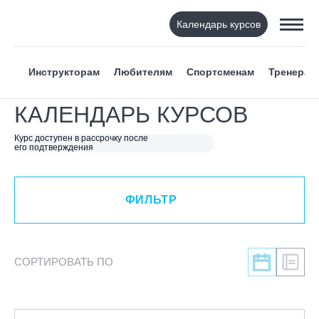
Календарь курсов
ФИЛЬТР
Инструкторам
Любителям
Спортсменам
Тренерам
ВИД СПОРТА
КАЛЕНДАРЬ КУРСОВ
Я ХОЧУ
Курс доступен в рассрочку после
его подтверждения
КАТЕГОРИЯ
ФИЛЬТР
НАПРАВЛЕНИЕ
ЛЕКТОР
СОРТИРОВАТЬ ПО
СРОКИ ПРОВЕДЕНИЯ