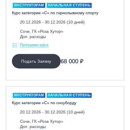
ИНСТРУКТОРАМ
НАЧАЛЬНАЯ СТУПЕНЬ
Курс категории «С» по горнолыжному спорту
20.12.2026 - 30.12.2026 (10 дней)
Сочи, ГК «Роза Хутор»
Доп. расходы
Программа курса
МЕСТО ПРОВЕДЕНИЯ
68 000 ₽
Подать Заявку
Байкальск, ГЛЦ «Гора Соболиная»
Беларусь, РГЦ «Силичи»
Владивосток, ГЛЦ «Комета»
Вологодская обл., ГЛК "Ципина гора"
ИНСТРУКТОРАМ
НАЧАЛЬНАЯ СТУПЕНЬ
Грузия, ГК «Гудаури»
Курс категории «С» по сноуборду
Дистанционно
20.12.2026 - 30.12.2026 (10 дней)
Екатеринбург, ГЛЦ «Уктус»
Сочи, ГК «Роза Хутор»
Доп. расходы
Ижевск, КАО «Нечкино»