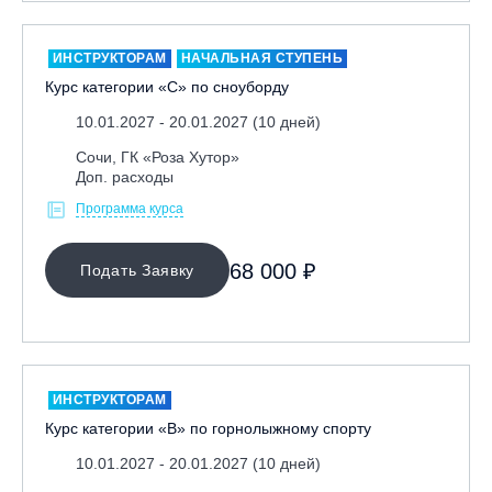
Москва, Парк «Ходынское поле»
Москва, СК «Кант»
ИНСТРУКТОРАМ
НАЧАЛЬНАЯ СТУПЕНЬ
Курс категории «С» по сноуборду
Москва, Скалодром "Атмосфера"
10.01.2027 - 20.01.2027 (10 дней)
Москва, СЭК «Лата Трэк»
Москва, ул. Олеко Дундича 19/15
Сочи, ГК «Роза Хутор»
Доп. расходы
Московская обл., ВГК «Лисья Гора»
Программа курса
Московская обл., ГК Леонида Тягачёва
Московская обл., ГЛК «Красная Горка»
68 000 ₽
Подать Заявку
Московская обл., п. Чулково, ГК «Гая Северина»
Московская обл., Сергиев Посад, вейк парк Boardberry
Нижегородская обл., СК «Хабарское»
Новосибирск, ГЛК «Горский»
ИНСТРУКТОРАМ
Пермский край., ГЛЦ «Губаха»
Курс категории «В» по горнолыжному спорту
Пермь, ГК «Жебреи»
10.01.2027 - 20.01.2027 (10 дней)
Приморский край, ГЛК «Медвежья Долина»