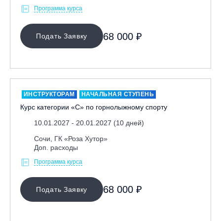
Программа курса
Иркутск, ГЛЦ «Олха»
Кабардино-Балкарская Респ., ВТРК «Эльбрус»
68 000 ₽
Подать Заявку
Казань, Город-курорт «Свияжские холмы»
Карачаево-Черкесская респ., ВТРК «Архыз»
Кемеровская обл., ГК «Шерегеш»
Кировск, ГК «Большой Вудъявр»
ИНСТРУКТОРАМ
НАЧАЛЬНАЯ СТУПЕНЬ
Китай, Харбин, ГЛЦ «BONSKI»
Курс категории «С» по горнолыжному спорту
Комсомольск-на-Амуре, ГЛК «Холдоми»
10.01.2027 - 20.01.2027 (10 дней)
Красноярск, ФП «Бобровый лог»
Сочи, ГК «Роза Хутор»
Ленинградская обл., ГЛК «Золотая долина»
Доп. расходы
Ленинградская обл., ЦАО «Туутари Парк»
Программа курса
Липецк, ГСК «HILLPARK»
Миасс, ГЛК «Солнечная Долина»
68 000 ₽
Подать Заявку
Мончегорск, ГК «ЛАПАРК»
Москва, «Воробьевы Горы»