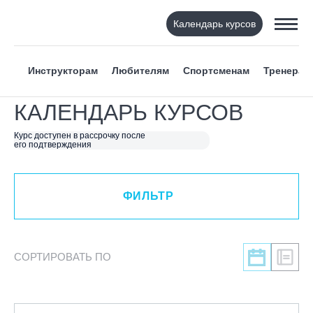
Календарь курсов
ФИЛЬТР
Инструкторам
Любителям
Спортсменам
Тренерам
ВИД СПОРТА
КАЛЕНДАРЬ КУРСОВ
Я ХОЧУ
Курс доступен в рассрочку после
его подтверждения
КАТЕГОРИЯ
ФИЛЬТР
НАПРАВЛЕНИЕ
ЛЕКТОР
СОРТИРОВАТЬ ПО
СРОКИ ПРОВЕДЕНИЯ