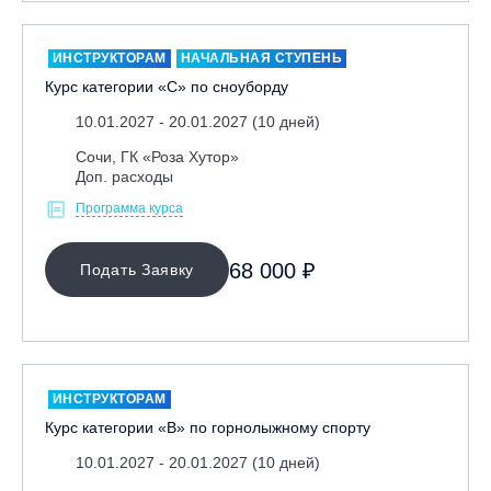
Москва, Парк «Ходынское поле»
Москва, СК «Кант»
ИНСТРУКТОРАМ
НАЧАЛЬНАЯ СТУПЕНЬ
Курс категории «С» по сноуборду
Москва, Скалодром "Атмосфера"
10.01.2027 - 20.01.2027 (10 дней)
Москва, СЭК «Лата Трэк»
Москва, ул. Олеко Дундича 19/15
Сочи, ГК «Роза Хутор»
Доп. расходы
Московская обл., ВГК «Лисья Гора»
Программа курса
Московская обл., ГК Леонида Тягачёва
Московская обл., ГЛК «Красная Горка»
68 000 ₽
Подать Заявку
Московская обл., п. Чулково, ГК «Гая Северина»
Московская обл., Сергиев Посад, вейк парк Boardberry
Нижегородская обл., СК «Хабарское»
Новосибирск, ГЛК «Горский»
ИНСТРУКТОРАМ
Пермский край., ГЛЦ «Губаха»
Курс категории «В» по горнолыжному спорту
Пермь, ГК «Жебреи»
10.01.2027 - 20.01.2027 (10 дней)
Приморский край, ГЛК «Медвежья Долина»