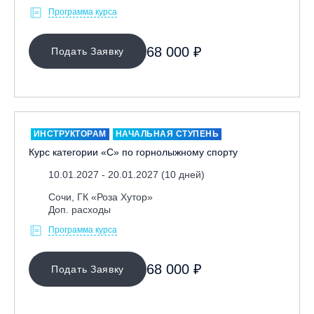
Программа курса
Иркутск, ГЛЦ «Олха»
Кабардино-Балкарская Респ., ВТРК «Эльбрус»
68 000 ₽
Подать Заявку
Казань, Город-курорт «Свияжские холмы»
Карачаево-Черкесская респ., ВТРК «Архыз»
Кемеровская обл., ГК «Шерегеш»
Кировск, ГК «Большой Вудъявр»
ИНСТРУКТОРАМ
НАЧАЛЬНАЯ СТУПЕНЬ
Китай, Харбин, ГЛЦ «BONSKI»
Курс категории «С» по горнолыжному спорту
Комсомольск-на-Амуре, ГЛК «Холдоми»
10.01.2027 - 20.01.2027 (10 дней)
Красноярск, ФП «Бобровый лог»
Сочи, ГК «Роза Хутор»
Ленинградская обл., ГЛК «Золотая долина»
Доп. расходы
Ленинградская обл., ЦАО «Туутари Парк»
Программа курса
Липецк, ГСК «HILLPARK»
Миасс, ГЛК «Солнечная Долина»
68 000 ₽
Подать Заявку
Мончегорск, ГК «ЛАПАРК»
Москва, «Воробьевы Горы»