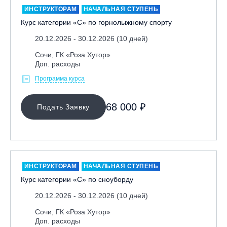
ИНСТРУКТОРАМ
НАЧАЛЬНАЯ СТУПЕНЬ
Курс категории «С» по горнолыжному спорту
20.12.2026 - 30.12.2026 (10 дней)
Сочи, ГК «Роза Хутор»
Доп. расходы
Программа курса
МЕСТО ПРОВЕДЕНИЯ
68 000 ₽
Подать Заявку
Байкальск, ГЛЦ «Гора Соболиная»
Беларусь, РГЦ «Силичи»
Владивосток, ГЛЦ «Комета»
Вологодская обл., ГЛК "Ципина гора"
ИНСТРУКТОРАМ
НАЧАЛЬНАЯ СТУПЕНЬ
Грузия, ГК «Гудаури»
Курс категории «С» по сноуборду
Дистанционно
20.12.2026 - 30.12.2026 (10 дней)
Екатеринбург, ГЛЦ «Уктус»
Сочи, ГК «Роза Хутор»
Доп. расходы
Ижевск, КАО «Нечкино»