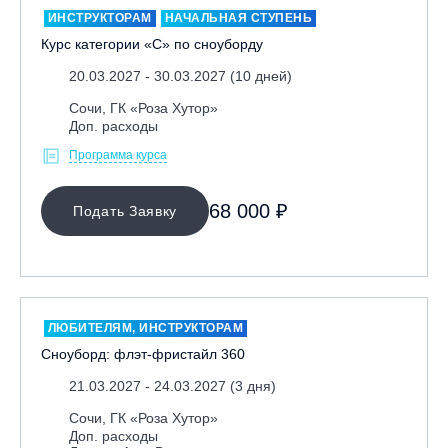
ИНСТРУКТОРАМ
НАЧАЛЬНАЯ СТУПЕНЬ
Курс категории «С» по сноуборду
20.03.2027 - 30.03.2027 (10 дней)
Сочи, ГК «Роза Хутор»
Доп. расходы
Программа курса
МЕСТО ПРОВЕДЕНИЯ
68 000 ₽
Подать Заявку
Байкальск, ГЛЦ «Гора Соболиная»
Беларусь, РГЦ «Силичи»
Владивосток, ГЛЦ «Комета»
Вологодская обл., ГЛК "Ципина гора"
ЛЮБИТЕЛЯМ, ИНСТРУКТОРАМ
Грузия, ГК «Гудаури»
Сноуборд: флэт-фристайл 360
Дистанционно
21.03.2027 - 24.03.2027 (3 дня)
Екатеринбург, ГЛЦ «Уктус»
Сочи, ГК «Роза Хутор»
Доп. расходы
Ижевск, КАО «Нечкино»