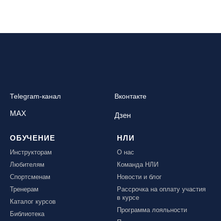
Республика Алтай, ВК «Манжерок»
Республика Башкортостан, ГЛЦ "Банное"
Республика Башкортостан., с. Новоабзаково, ГЛЦ
«Абзаково»
Самара, ГЛК «СОК»
Санкт-Петербург, Всесезонный курорт «Игора»
Санкт-Петербург, Скейт-парк под мостом Бетанкура
Telegram-канал
Вконтакте
Сочи, ГК «Красная Поляна»
MAX
Дзен
Сочи, ГК «Роза Хутор»
ОБУЧЕНИЕ
НЛИ
Сочи, ГТЦ «Газпром»
Инструкторам
О нас
Узбекистан, ГКЛЦ «Amirsoy»
Любителям
Команда НЛИ
Уфа,СШОР ПО БИАТЛОНУ РБ
Спортсменам
Новости и блог
Челябинская обл., Миасс, Вейк-клуб «Мастер»
Тренерам
Рассрочка на оплату участия
в курсе
Чусовой, ГК «Такман»
Каталог курсов
Программа лояльности
Южно-Сахалинск, СТК «Горный воздух»
Библиотека