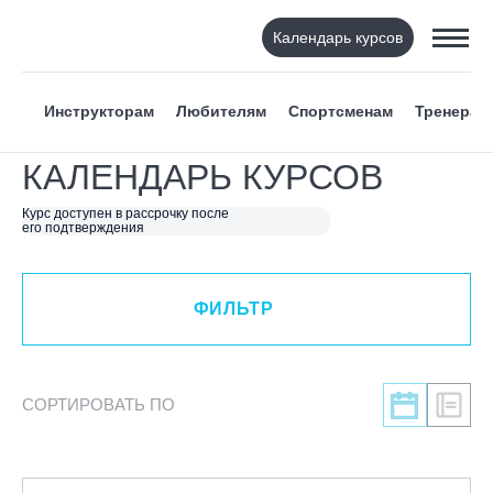
Календарь курсов
ФИЛЬТР
Инструкторам
Любителям
Спортсменам
Тренерам
ВИД СПОРТА
КАЛЕНДАРЬ КУРСОВ
Я ХОЧУ
Курс доступен в рассрочку после
его подтверждения
КАТЕГОРИЯ
ФИЛЬТР
НАПРАВЛЕНИЕ
ЛЕКТОР
СОРТИРОВАТЬ ПО
СРОКИ ПРОВЕДЕНИЯ