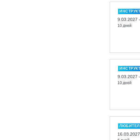
Миасс, ГЛК «Солнечная Долина»
ИНСТРУК
Мончегорск, ГК «ЛАПАРК»
9.03.2027 
10 дней
Москва, «Воробьевы Горы»
Москва, Парк «Ходынское поле»
Москва, СК «Кант»
Москва, Скалодром "Атмосфера"
Москва, СЭК «Лата Трэк»
ИНСТРУК
Москва, ул. Олеко Дундича 19/15
9.03.2027 
10 дней
Московская обл., ВГК «Лисья Гора»
Московская обл., ГК Леонида
Тягачёва
Московская обл., ГЛК «Красная
Горка»
Московская обл., п. Чулково, ГК
ЛЮБИТЕЛ
«Гая Северина»
16.03.2027
Московская обл., Сергиев Посад,