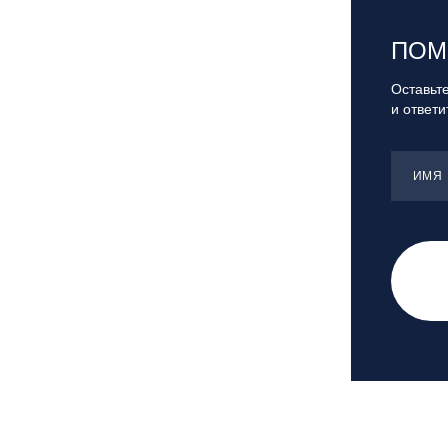
Санкт-Петербург, Скейт-парк под
мостом Бетанкура
ПОМ
Сочи, ГК «Красная Поляна»
Сочи, ГК «Роза Хутор»
Оставьте
и ответ
Сочи, ГТЦ «Газпром»
Узбекистан, ГКЛЦ «Amirsoy»
Уфа,СШОР ПО БИАТЛОНУ РБ
ИМЯ
Челябинская обл., Миасс, Вейк-клуб
«Мастер»
Чусовой, ГК «Такман»
Южно-Сахалинск, СТК «Горный
воздух»
Ярославль, СП «Изгиб»