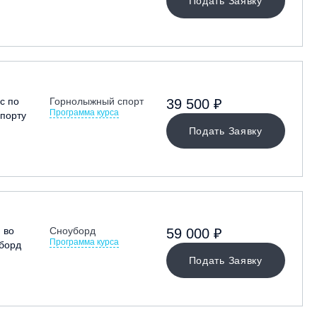
Подать Заявку
с по
Горнолыжный спорт
39 500 ₽
Программа курса
порту
Подать Заявку
 во
Сноуборд
59 000 ₽
Программа курса
борд
Подать Заявку