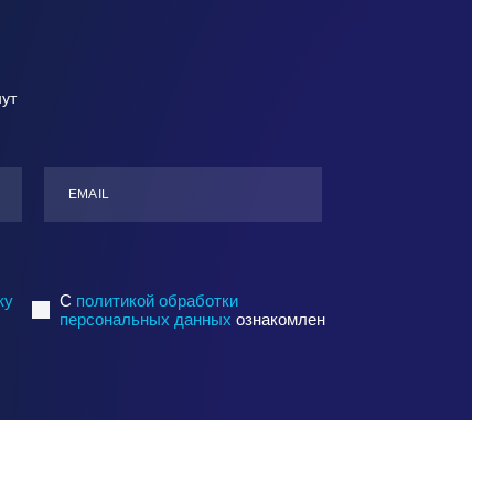
нут
ЕMАIL
ку
C
политикой обработки
персональных данных
ознакомлен