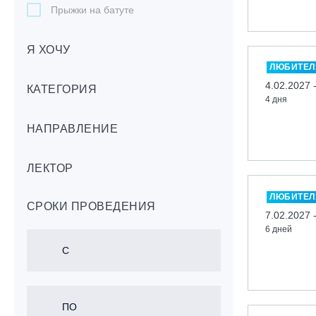
Прыжки на батуте
Скейтбординг
Я ХОЧУ
Лонгбординг
ЛЮБИТЕЛ
Гребля на каяках,байдарках, САП-
4.02.2027 
бордах
КАТЕГОРИЯ
4 дня
Доска с веслом (САП)
НАПРАВЛЕНИЕ
Игровые виды спорта
Лыжный фристайл
ЛЕКТОР
Мечевой бой
Скалолазание
ЛЮБИТЕЛ
СРОКИ ПРОВЕДЕНИЯ
Телемарк
7.02.2027 
6 дней
Теннис