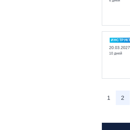
6 дней
вейк парк Boardberry
Нижегородская обл., СК
«Хабарское»
Новосибирск, ГЛК «Горский»
Пермский край., ГЛЦ «Губаха»
ИНСТРУК
Пермь, ГК «Жебреи»
20.03.2027
10 дней
Приморский край, ГЛК «Медвежья
Долина»
Республика Алтай, ВК «Манжерок»
Республика Башкортостан, ГЛЦ
"Банное"
Республика Башкортостан., с.
1
2
Новоабзаково, ГЛЦ «Абзаково»
Самара, ГЛК «СОК»
Санкт-Петербург, Всесезонный
курорт «Игора»