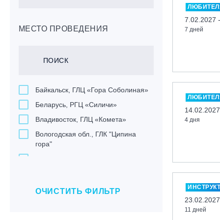
ЛЮБИТЕЛ
7.02.2027 
МЕСТО ПРОВЕДЕНИЯ
7 дней
Байкальск, ГЛЦ «Гора Соболиная»
ЛЮБИТЕЛ
Беларусь, РГЦ «Силичи»
14.02.2027
Владивосток, ГЛЦ «Комета»
4 дня
Вологодская обл., ГЛК "Ципина
гора"
Грузия, ГК «Гудаури»
Дистанционно
ИНСТРУК
Екатеринбург, ГЛЦ «Уктус»
ОЧИСТИТЬ ФИЛЬТР
23.02.2027
Ижевск, КАО «Нечкино»
11 дней
Иркутск, ГЛЦ «Олха»