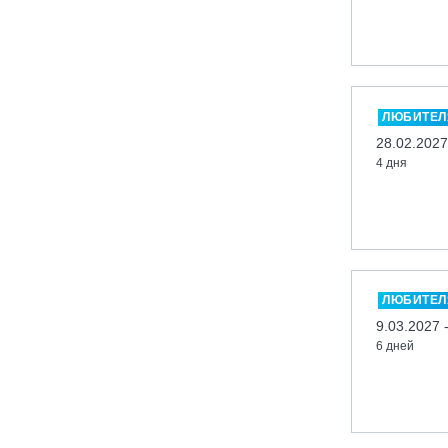
Кабардино-Балкарская Респ., ВТРК
«Эльбрус»
Казань, Город-курорт «Свияжские
холмы»
ЛЮБИТЕЛ
Карачаево-Черкесская респ., ВТРК
28.02.2027
«Архыз»
4 дня
Кемеровская обл., ГК «Шерегеш»
Кировск, ГК «Большой Вудъявр»
Китай, Харбин, ГЛЦ «BONSKI»
Комсомольск-на-Амуре, ГЛК
«Холдоми»
ЛЮБИТЕЛ
Красноярск, ФП «Бобровый лог»
9.03.2027 
Ленинградская обл., ГЛК «Золотая
6 дней
долина»
Ленинградская обл., ЦАО «Туутари
Парк»
Липецк, ГСК «HILLPARK»