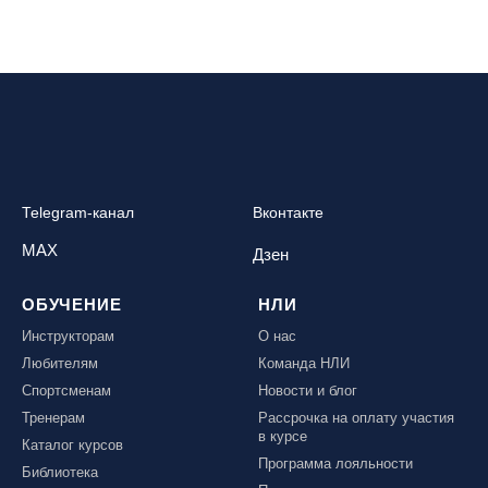
Республика Алтай, ВК «Манжерок»
Республика Башкортостан, ГЛЦ "Банное"
Республика Башкортостан., с. Новоабзаково, ГЛЦ
«Абзаково»
Самара, ГЛК «СОК»
Санкт-Петербург, Всесезонный курорт «Игора»
Санкт-Петербург, Скейт-парк под мостом Бетанкура
Telegram-канал
Вконтакте
Сочи, ГК «Красная Поляна»
MAX
Дзен
Сочи, ГК «Роза Хутор»
ОБУЧЕНИЕ
НЛИ
Сочи, ГТЦ «Газпром»
Инструкторам
О нас
Узбекистан, ГКЛЦ «Amirsoy»
Любителям
Команда НЛИ
Уфа,СШОР ПО БИАТЛОНУ РБ
Спортсменам
Новости и блог
Челябинская обл., Миасс, Вейк-клуб «Мастер»
Тренерам
Рассрочка на оплату участия
в курсе
Чусовой, ГК «Такман»
Каталог курсов
Программа лояльности
Южно-Сахалинск, СТК «Горный воздух»
Библиотека