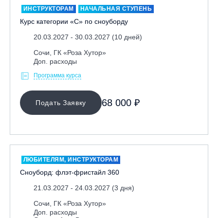
ИНСТРУКТОРАМ
НАЧАЛЬНАЯ СТУПЕНЬ
Курс категории «С» по сноуборду
20.03.2027 - 30.03.2027 (10 дней)
Сочи, ГК «Роза Хутор»
Доп. расходы
Программа курса
МЕСТО ПРОВЕДЕНИЯ
68 000 ₽
Подать Заявку
Байкальск, ГЛЦ «Гора Соболиная»
Беларусь, РГЦ «Силичи»
Владивосток, ГЛЦ «Комета»
Вологодская обл., ГЛК "Ципина гора"
ЛЮБИТЕЛЯМ, ИНСТРУКТОРАМ
Грузия, ГК «Гудаури»
Сноуборд: флэт-фристайл 360
Дистанционно
21.03.2027 - 24.03.2027 (3 дня)
Екатеринбург, ГЛЦ «Уктус»
Сочи, ГК «Роза Хутор»
Доп. расходы
Ижевск, КАО «Нечкино»