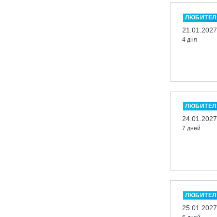
Москва, «Воробьевы Горы»
ЛЮБИТЕЛ
Москва, Парк «Ходынское поле»
21.01.2027
Москва, СК «Кант»
4 дня
Москва, Скалодром "Атмосфера"
Москва, СЭК «Лата Трэк»
Москва, ул. Олеко Дундича 19/15
Московская обл., ВГК «Лисья Гора»
Московская обл., ГК Леонида
ЛЮБИТЕЛ
Тягачёва
24.01.2027
7 дней
Московская обл., ГЛК «Красная
Горка»
Московская обл., п. Чулково, ГК
«Гая Северина»
Московская обл., Сергиев Посад,
вейк парк Boardberry
ЛЮБИТЕЛ
Нижегородская обл., СК
25.01.2027
«Хабарское»