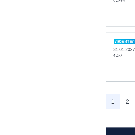
6 дней
Новосибирск, ГЛК «Горский»
Пермский край., ГЛЦ «Губаха»
Пермь, ГК «Жебреи»
Приморский край, ГЛК «Медвежья
Долина»
ЛЮБИТЕЛ
Республика Алтай, ВК «Манжерок»
31.01.2027
4 дня
Республика Башкортостан, ГЛЦ
"Банное"
Республика Башкортостан., с.
Новоабзаково, ГЛЦ «Абзаково»
Самара, ГЛК «СОК»
Санкт-Петербург, Всесезонный
1
2
курорт «Игора»
Санкт-Петербург, Скейт-парк под
мостом Бетанкура
Сочи, ГК «Красная Поляна»