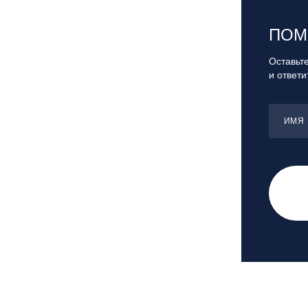
Сочи, ГК «Роза Хутор»
Сочи, ГТЦ «Газпром»
ПОМ
Узбекистан, ГКЛЦ «Amirsoy»
Оставьте
Уфа,СШОР ПО БИАТЛОНУ РБ
и ответ
Челябинская обл., Миасс, Вейк-клуб
«Мастер»
Чусовой, ГК «Такман»
ИМЯ
Южно-Сахалинск, СТК «Горный
воздух»
Ярославль, СП «Изгиб»