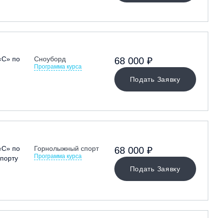
«С» по
Сноуборд
68 000 ₽
Программа курса
Подать Заявку
«С» по
Горнолыжный спорт
68 000 ₽
Программа курса
порту
Подать Заявку