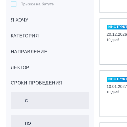
Прыжки на батуте
Скейтбординг
Я ХОЧУ
Лонгбординг
ИНСТРУК
Гребля на каяках,байдарках, САП-
20.12.2026
бордах
КАТЕГОРИЯ
10 дней
Доска с веслом (САП)
НАПРАВЛЕНИЕ
Игровые виды спорта
Лыжный фристайл
ЛЕКТОР
Мечевой бой
Скалолазание
ИНСТРУК
СРОКИ ПРОВЕДЕНИЯ
Телемарк
10.01.2027
10 дней
Теннис