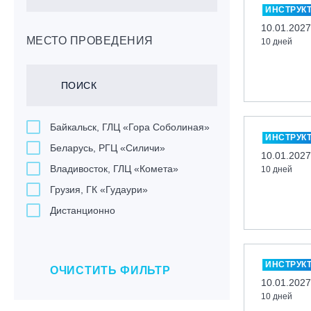
ИНСТРУК
10.01.2027
МЕСТО ПРОВЕДЕНИЯ
10 дней
Байкальск, ГЛЦ «Гора Соболиная»
ИНСТРУК
Беларусь, РГЦ «Силичи»
10.01.2027
Владивосток, ГЛЦ «Комета»
10 дней
Грузия, ГК «Гудаури»
Дистанционно
Екатеринбург, ГЛЦ «Уктус»
Ижевск, КАО «Нечкино»
ИНСТРУК
ОЧИСТИТЬ ФИЛЬТР
Иркутск, ГЛЦ «Олха»
10.01.2027
Кабардино-Балкарская Респ., ВТРК
10 дней
«Эльбрус»