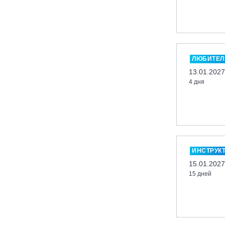
Казань, Город-курорт «Свияжские
холмы»
Карачаево-Черкесская респ., ВТРК
«Архыз»
ЛЮБИТЕЛ
Кемеровская обл., ГК «Шерегеш»
13.01.2027
Кировск, ГК «Большой Вудъявр»
4 дня
Китай, Харбин, ГЛЦ «BONSKI»
Комсомольск-на-Амуре, ГЛК
«Холдоми»
Красноярск, ФП «Бобровый лог»
Ленинградская обл., ГЛК «Золотая
ИНСТРУК
долина»
15.01.2027
Ленинградская обл., ЦАО «Туутари
15 дней
Парк»
Липецк, ГСК «HILLPARK»
Миасс, ГЛК «Солнечная Долина»