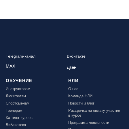
Республика Алтай, ВК «Манжерок»
Республика Башкортостан, ГЛЦ "Банное"
Республика Башкортостан., с. Новоабзаково, ГЛЦ
«Абзаково»
Самара, ГЛК «СОК»
Санкт-Петербург, Всесезонный курорт «Игора»
Санкт-Петербург, Скейт-парк под мостом Бетанкура
Telegram-канал
Вконтакте
Сочи, ГК «Красная Поляна»
MAX
Дзен
Сочи, ГК «Роза Хутор»
ОБУЧЕНИЕ
НЛИ
Сочи, ГТЦ «Газпром»
Инструкторам
О нас
Узбекистан, ГКЛЦ «Amirsoy»
Любителям
Команда НЛИ
Уфа,СШОР ПО БИАТЛОНУ РБ
Спортсменам
Новости и блог
Челябинская обл., Миасс, Вейк-клуб «Мастер»
Тренерам
Рассрочка на оплату участия
в курсе
Чусовой, ГК «Такман»
Каталог курсов
Программа лояльности
Южно-Сахалинск, СТК «Горный воздух»
Библиотека