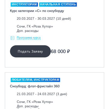
ИНСТРУКТОРАМ
НАЧАЛЬНАЯ СТУПЕНЬ
Курс категории «С» по сноуборду
20.03.2027 - 30.03.2027 (10 дней)
Сочи, ГК «Роза Хутор»
Доп. расходы
Программа курса
МЕСТО ПРОВЕДЕНИЯ
68 000 ₽
Подать Заявку
Байкальск, ГЛЦ «Гора Соболиная»
Беларусь, РГЦ «Силичи»
Владивосток, ГЛЦ «Комета»
Вологодская обл., ГЛК "Ципина гора"
ЛЮБИТЕЛЯМ, ИНСТРУКТОРАМ
Грузия, ГК «Гудаури»
Сноуборд: флэт-фристайл 360
Дистанционно
21.03.2027 - 24.03.2027 (3 дня)
Екатеринбург, ГЛЦ «Уктус»
Сочи, ГК «Роза Хутор»
Доп. расходы
Ижевск, КАО «Нечкино»