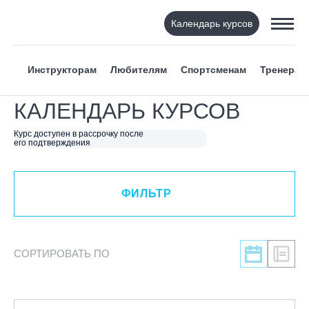
Календарь курсов
ФИЛЬТР
Инструкторам
Любителям
Спортсменам
Тренерам
ВИД СПОРТА
КАЛЕНДАРЬ КУРСОВ
Я ХОЧУ
Курс доступен в рассрочку после
его подтверждения
КАТЕГОРИЯ
ФИЛЬТР
НАПРАВЛЕНИЕ
ЛЕКТОР
СОРТИРОВАТЬ ПО
СРОКИ ПРОВЕДЕНИЯ