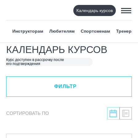
Календарь курсов
ФИЛЬТР
Инструкторам
Любителям
Спортсменам
Тренерам
ВИД СПОРТА
КАЛЕНДАРЬ КУРСОВ
Я ХОЧУ
Курс доступен в рассрочку после
его подтверждения
КАТЕГОРИЯ
ФИЛЬТР
НАПРАВЛЕНИЕ
ЛЕКТОР
СОРТИРОВАТЬ ПО
СРОКИ ПРОВЕДЕНИЯ