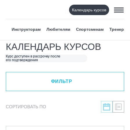
Календарь курсов
ФИЛЬТР
Инструкторам
Любителям
Спортсменам
Тренерам
ВИД СПОРТА
КАЛЕНДАРЬ КУРСОВ
Я ХОЧУ
Курс доступен в рассрочку после
его подтверждения
КАТЕГОРИЯ
ФИЛЬТР
НАПРАВЛЕНИЕ
ЛЕКТОР
СОРТИРОВАТЬ ПО
СРОКИ ПРОВЕДЕНИЯ