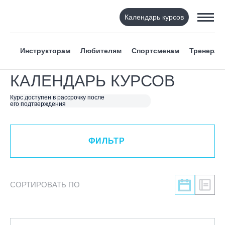
Календарь курсов
ФИЛЬТР
Инструкторам
Любителям
Спортсменам
Тренерам
ВИД СПОРТА
КАЛЕНДАРЬ КУРСОВ
Я ХОЧУ
Курс доступен в рассрочку после
его подтверждения
КАТЕГОРИЯ
ФИЛЬТР
НАПРАВЛЕНИЕ
ЛЕКТОР
СОРТИРОВАТЬ ПО
СРОКИ ПРОВЕДЕНИЯ