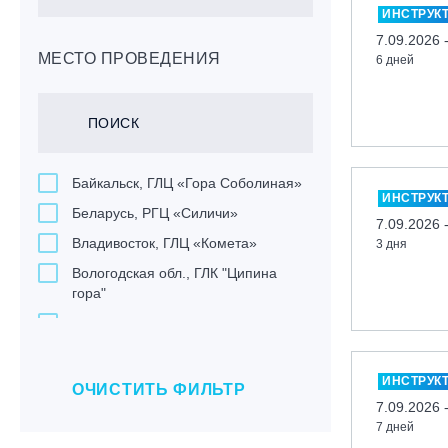
ИНСТРУК
7.09.2026 
МЕСТО ПРОВЕДЕНИЯ
6 дней
Байкальск, ГЛЦ «Гора Соболиная»
ИНСТРУК
Беларусь, РГЦ «Силичи»
7.09.2026 
Владивосток, ГЛЦ «Комета»
3 дня
Вологодская обл., ГЛК "Ципина
гора"
Грузия, ГК «Гудаури»
Дистанционно
ИНСТРУК
Екатеринбург, ГЛЦ «Уктус»
ОЧИСТИТЬ ФИЛЬТР
7.09.2026 
Ижевск, КАО «Нечкино»
7 дней
Иркутск, ГЛЦ «Олха»