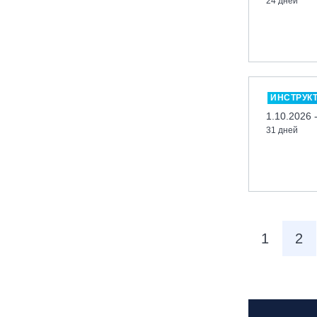
24 дней
вейк парк Boardberry
Нижегородская обл., СК
«Хабарское»
Новосибирск, ГЛК «Горский»
Пермский край., ГЛЦ «Губаха»
ИНСТРУК
Пермь, ГК «Жебреи»
1.10.2026 
31 дней
Приморский край, ГЛК «Медвежья
Долина»
Республика Алтай, ВК «Манжерок»
Республика Башкортостан, ГЛЦ
"Банное"
Республика Башкортостан., с.
1
2
Новоабзаково, ГЛЦ «Абзаково»
Самара, ГЛК «СОК»
Санкт-Петербург, Всесезонный
курорт «Игора»