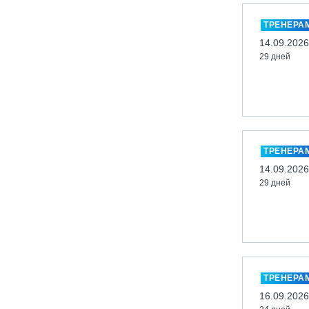
Миасс, ГЛК «Солнечная Долина»
ТРЕНЕРА
Мончегорск, ГК «ЛАПАРК»
14.09.2026
29 дней
Москва, «Воробьевы Горы»
Москва, Парк «Ходынское поле»
Москва, СК «Кант»
Москва, Скалодром "Атмосфера"
Москва, СЭК «Лата Трэк»
ТРЕНЕРА
Москва, ул. Олеко Дундича 19/15
14.09.2026
29 дней
Московская обл., ВГК «Лисья Гора»
Московская обл., ГК Леонида
Тягачёва
Московская обл., ГЛК «Красная
Горка»
Московская обл., п. Чулково, ГК
ТРЕНЕРА
«Гая Северина»
16.09.2026
Московская обл., Сергиев Посад,