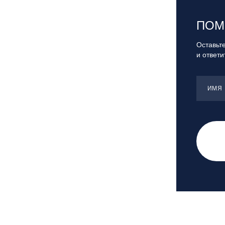
Санкт-Петербург, Скейт-парк под
мостом Бетанкура
ПОМ
Сочи, ГК «Красная Поляна»
Сочи, ГК «Роза Хутор»
Оставьте
и ответ
Сочи, ГТЦ «Газпром»
Узбекистан, ГКЛЦ «Amirsoy»
Уфа,СШОР ПО БИАТЛОНУ РБ
ИМЯ
Челябинская обл., Миасс, Вейк-клуб
«Мастер»
Чусовой, ГК «Такман»
Южно-Сахалинск, СТК «Горный
воздух»
Ярославль, СП «Изгиб»