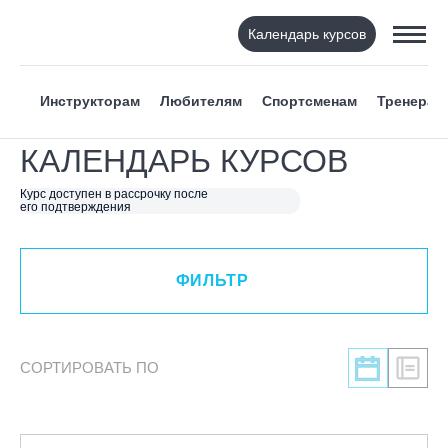
Календарь курсов
ФИЛЬТР
Инструкторам
Любителям
Спортсменам
Тренерам
ВИД СПОРТА
КАЛЕНДАРЬ КУРСОВ
Я ХОЧУ
Курс доступен в рассрочку после
его подтверждения
КАТЕГОРИЯ
ФИЛЬТР
НАПРАВЛЕНИЕ
ЛЕКТОР
СОРТИРОВАТЬ ПО
СРОКИ ПРОВЕДЕНИЯ