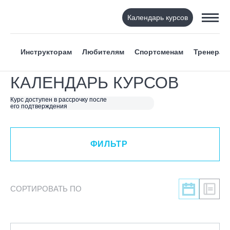
Календарь курсов
ФИЛЬТР
Инструкторам
Любителям
Спортсменам
Тренерам
ВИД СПОРТА
КАЛЕНДАРЬ КУРСОВ
Я ХОЧУ
Курс доступен в рассрочку после
его подтверждения
КАТЕГОРИЯ
ФИЛЬТР
НАПРАВЛЕНИЕ
ЛЕКТОР
СОРТИРОВАТЬ ПО
СРОКИ ПРОВЕДЕНИЯ