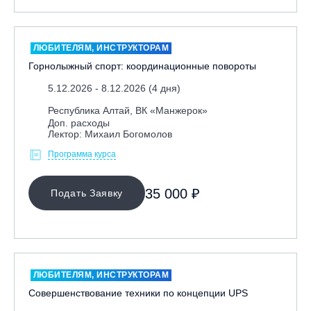
Москва, Парк «Ходынское поле»
Москва, СК «Кант»
ЛЮБИТЕЛЯМ, ИНСТРУКТОРАМ
Москва, Скалодром "Атмосфера"
Горнолыжный спорт: координационные повороты
Москва, СЭК «Лата Трэк»
5.12.2026 - 8.12.2026 (4 дня)
Москва, ул. Олеко Дундича 19/15
Республика Алтай, ВК «Манжерок»
Московская обл., ВГК «Лисья Гора»
Доп. расходы
Лектор: Михаил Богомолов
Московская обл., ГК Леонида Тягачёва
Программа курса
Московская обл., ГЛК «Красная Горка»
Московская обл., п. Чулково, ГК «Гая Северина»
35 000 ₽
Подать Заявку
Московская обл., Сергиев Посад, вейк парк Boardberry
Нижегородская обл., СК «Хабарское»
Новосибирск, ГЛК «Горский»
Пермский край., ГЛЦ «Губаха»
ЛЮБИТЕЛЯМ, ИНСТРУКТОРАМ
Пермь, ГК «Жебреи»
Совершенствование техники по концепции UPS
Приморский край, ГЛК «Медвежья Долина»