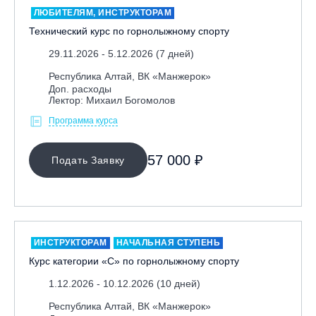
ЛЮБИТЕЛЯМ, ИНСТРУКТОРАМ
Технический курс по горнолыжному спорту
29.11.2026 - 5.12.2026 (7 дней)
Республика Алтай, ВК «Манжерок»
Доп. расходы
Лектор: Михаил Богомолов
Программа курса
МЕСТО ПРОВЕДЕНИЯ
57 000 ₽
Подать Заявку
Байкальск, ГЛЦ «Гора Соболиная»
Беларусь, РГЦ «Силичи»
Владивосток, ГЛЦ «Комета»
Вологодская обл., ГЛК "Ципина гора"
ИНСТРУКТОРАМ
НАЧАЛЬНАЯ СТУПЕНЬ
Грузия, ГК «Гудаури»
Курс категории «С» по горнолыжному спорту
Дистанционно
1.12.2026 - 10.12.2026 (10 дней)
Екатеринбург, ГЛЦ «Уктус»
Республика Алтай, ВК «Манжерок»
Ижевск, КАО «Нечкино»