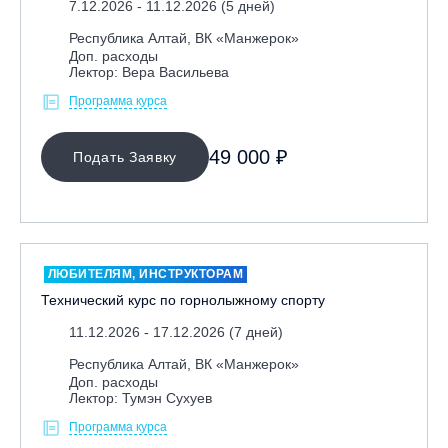
7.12.2026 - 11.12.2026 (5 дней)
Республика Алтай, ВК «Манжерок»
Республика Алтай, ВК «Манжерок»
Республика Башкортостан, ГЛЦ "Банное"
Доп. расходы
Лектор: Вера Васильева
Республика Башкортостан., с. Новоабзаково, ГЛЦ
Программа курса
«Абзаково»
Самара, ГЛК «СОК»
49 000 ₽
Подать Заявку
Санкт-Петербург, Всесезонный курорт «Игора»
Санкт-Петербург, Скейт-парк под мостом Бетанкура
Сочи, ГК «Красная Поляна»
Сочи, ГК «Роза Хутор»
ЛЮБИТЕЛЯМ, ИНСТРУКТОРАМ
Сочи, ГТЦ «Газпром»
Технический курс по горнолыжному спорту
Узбекистан, ГКЛЦ «Amirsoy»
11.12.2026 - 17.12.2026 (7 дней)
Уфа,СШОР ПО БИАТЛОНУ РБ
Республика Алтай, ВК «Манжерок»
Челябинская обл., Миасс, Вейк-клуб «Мастер»
Доп. расходы
Лектор: Тумэн Сухуев
Чусовой, ГК «Такман»
Программа курса
Южно-Сахалинск, СТК «Горный воздух»