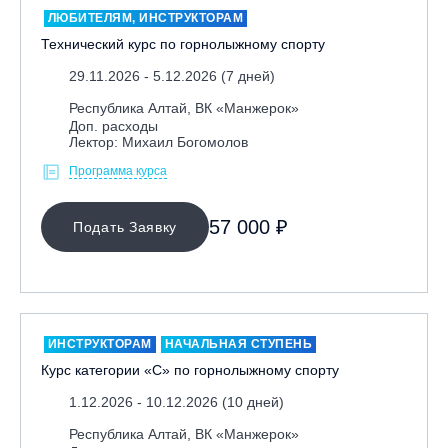
ЛЮБИТЕЛЯМ, ИНСТРУКТОРАМ
Технический курс по горнолыжному спорту
29.11.2026 - 5.12.2026 (7 дней)
Республика Алтай, ВК «Манжерок»
Доп. расходы
Лектор: Михаил Богомолов
Программа курса
МЕСТО ПРОВЕДЕНИЯ
57 000 ₽
Подать Заявку
Байкальск, ГЛЦ «Гора Соболиная»
Беларусь, РГЦ «Силичи»
Владивосток, ГЛЦ «Комета»
Вологодская обл., ГЛК "Ципина гора"
ИНСТРУКТОРАМ
НАЧАЛЬНАЯ СТУПЕНЬ
Грузия, ГК «Гудаури»
Курс категории «С» по горнолыжному спорту
Дистанционно
1.12.2026 - 10.12.2026 (10 дней)
Екатеринбург, ГЛЦ «Уктус»
Республика Алтай, ВК «Манжерок»
Ижевск, КАО «Нечкино»