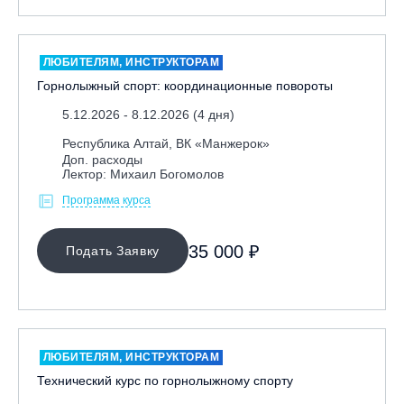
Москва, Парк «Ходынское поле»
Москва, СК «Кант»
ЛЮБИТЕЛЯМ, ИНСТРУКТОРАМ
Москва, Скалодром "Атмосфера"
Горнолыжный спорт: координационные повороты
Москва, СЭК «Лата Трэк»
5.12.2026 - 8.12.2026 (4 дня)
Москва, ул. Олеко Дундича 19/15
Республика Алтай, ВК «Манжерок»
Московская обл., ВГК «Лисья Гора»
Доп. расходы
Лектор: Михаил Богомолов
Московская обл., ГК Леонида Тягачёва
Программа курса
Московская обл., ГЛК «Красная Горка»
Московская обл., п. Чулково, ГК «Гая Северина»
35 000 ₽
Подать Заявку
Московская обл., Сергиев Посад, вейк парк Boardberry
Нижегородская обл., СК «Хабарское»
Новосибирск, ГЛК «Горский»
Пермский край., ГЛЦ «Губаха»
ЛЮБИТЕЛЯМ, ИНСТРУКТОРАМ
Пермь, ГК «Жебреи»
Технический курс по горнолыжному спорту
Приморский край, ГЛК «Медвежья Долина»