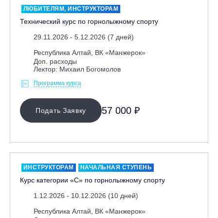
ЛЮБИТЕЛЯМ, ИНСТРУКТОРАМ
Технический курс по горнолыжному спорту
29.11.2026 - 5.12.2026 (7 дней)
Республика Алтай, ВК «Манжерок»
Доп. расходы
Лектор: Михаил Богомолов
Программа курса
МЕСТО ПРОВЕДЕНИЯ
57 000 ₽
Подать Заявку
Байкальск, ГЛЦ «Гора Соболиная»
Беларусь, РГЦ «Силичи»
Владивосток, ГЛЦ «Комета»
Вологодская обл., ГЛК "Ципина гора"
ИНСТРУКТОРАМ
НАЧАЛЬНАЯ СТУПЕНЬ
Грузия, ГК «Гудаури»
Курс категории «С» по горнолыжному спорту
Дистанционно
1.12.2026 - 10.12.2026 (10 дней)
Екатеринбург, ГЛЦ «Уктус»
Республика Алтай, ВК «Манжерок»
Ижевск, КАО «Нечкино»