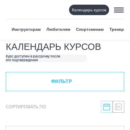
Календарь курсов
ФИЛЬТР
Инструкторам
Любителям
Спортсменам
Тренерам
ВИД СПОРТА
КАЛЕНДАРЬ КУРСОВ
Я ХОЧУ
Курс доступен в рассрочку после
его подтверждения
КАТЕГОРИЯ
ФИЛЬТР
НАПРАВЛЕНИЕ
ЛЕКТОР
СОРТИРОВАТЬ ПО
СРОКИ ПРОВЕДЕНИЯ