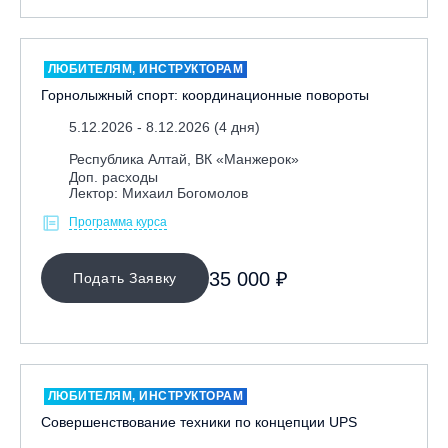
Москва, Парк «Ходынское поле»
Москва, СК «Кант»
ЛЮБИТЕЛЯМ, ИНСТРУКТОРАМ
Москва, Скалодром "Атмосфера"
Горнолыжный спорт: координационные повороты
Москва, СЭК «Лата Трэк»
5.12.2026 - 8.12.2026 (4 дня)
Москва, ул. Олеко Дундича 19/15
Республика Алтай, ВК «Манжерок»
Московская обл., ВГК «Лисья Гора»
Доп. расходы
Лектор: Михаил Богомолов
Московская обл., ГК Леонида Тягачёва
Программа курса
Московская обл., ГЛК «Красная Горка»
Московская обл., п. Чулково, ГК «Гая Северина»
35 000 ₽
Подать Заявку
Московская обл., Сергиев Посад, вейк парк Boardberry
Нижегородская обл., СК «Хабарское»
Новосибирск, ГЛК «Горский»
Пермский край., ГЛЦ «Губаха»
ЛЮБИТЕЛЯМ, ИНСТРУКТОРАМ
Пермь, ГК «Жебреи»
Совершенствование техники по концепции UPS
Приморский край, ГЛК «Медвежья Долина»