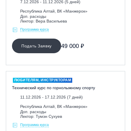
7.12.2026 - 11.12.2026 (5 дней)
Республика Алтай, ВК «Манжерок»
Республика Алтай, ВК «Манжерок»
Республика Башкортостан, ГЛЦ "Банное"
Доп. расходы
Лектор: Вера Васильева
Республика Башкортостан., с. Новоабзаково, ГЛЦ
Программа курса
«Абзаково»
Самара, ГЛК «СОК»
49 000 ₽
Подать Заявку
Санкт-Петербург, Всесезонный курорт «Игора»
Санкт-Петербург, Скейт-парк под мостом Бетанкура
Сочи, ГК «Красная Поляна»
Сочи, ГК «Роза Хутор»
ЛЮБИТЕЛЯМ, ИНСТРУКТОРАМ
Сочи, ГТЦ «Газпром»
Технический курс по горнолыжному спорту
Узбекистан, ГКЛЦ «Amirsoy»
11.12.2026 - 17.12.2026 (7 дней)
Уфа,СШОР ПО БИАТЛОНУ РБ
Республика Алтай, ВК «Манжерок»
Челябинская обл., Миасс, Вейк-клуб «Мастер»
Доп. расходы
Лектор: Тумэн Сухуев
Чусовой, ГК «Такман»
Программа курса
Южно-Сахалинск, СТК «Горный воздух»