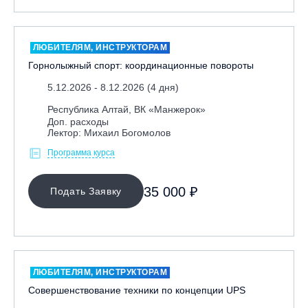
Москва, Парк «Ходынское поле»
Москва, СК «Кант»
ЛЮБИТЕЛЯМ, ИНСТРУКТОРАМ
Москва, Скалодром "Атмосфера"
Горнолыжный спорт: координационные повороты
Москва, СЭК «Лата Трэк»
5.12.2026 - 8.12.2026 (4 дня)
Москва, ул. Олеко Дундича 19/15
Республика Алтай, ВК «Манжерок»
Московская обл., ВГК «Лисья Гора»
Доп. расходы
Лектор: Михаил Богомолов
Московская обл., ГК Леонида Тягачёва
Программа курса
Московская обл., ГЛК «Красная Горка»
Московская обл., п. Чулково, ГК «Гая Северина»
35 000 ₽
Подать Заявку
Московская обл., Сергиев Посад, вейк парк Boardberry
Нижегородская обл., СК «Хабарское»
Новосибирск, ГЛК «Горский»
Пермский край., ГЛЦ «Губаха»
ЛЮБИТЕЛЯМ, ИНСТРУКТОРАМ
Пермь, ГК «Жебреи»
Совершенствование техники по концепции UPS
Приморский край, ГЛК «Медвежья Долина»