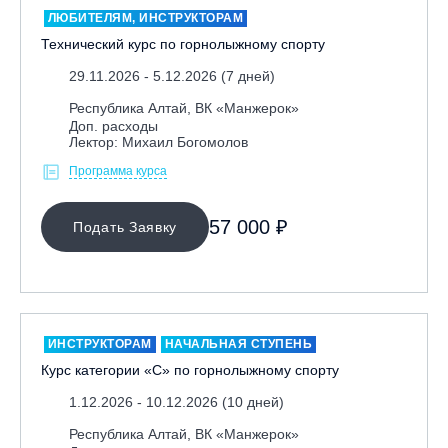
ЛЮБИТЕЛЯМ, ИНСТРУКТОРАМ
Технический курс по горнолыжному спорту
29.11.2026 - 5.12.2026 (7 дней)
Республика Алтай, ВК «Манжерок»
Доп. расходы
Лектор: Михаил Богомолов
Программа курса
МЕСТО ПРОВЕДЕНИЯ
57 000 ₽
Подать Заявку
Байкальск, ГЛЦ «Гора Соболиная»
Беларусь, РГЦ «Силичи»
Владивосток, ГЛЦ «Комета»
Вологодская обл., ГЛК "Ципина гора"
ИНСТРУКТОРАМ
НАЧАЛЬНАЯ СТУПЕНЬ
Грузия, ГК «Гудаури»
Курс категории «С» по горнолыжному спорту
Дистанционно
1.12.2026 - 10.12.2026 (10 дней)
Екатеринбург, ГЛЦ «Уктус»
Республика Алтай, ВК «Манжерок»
Ижевск, КАО «Нечкино»