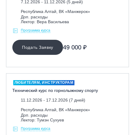
7.12.2026 - 11.12.2026 (5 дней)
Республика Алтай, ВК «Манжерок»
Республика Алтай, ВК «Манжерок»
Республика Башкортостан, ГЛЦ "Банное"
Доп. расходы
Лектор: Вера Васильева
Республика Башкортостан., с. Новоабзаково, ГЛЦ
Программа курса
«Абзаково»
Самара, ГЛК «СОК»
49 000 ₽
Подать Заявку
Санкт-Петербург, Всесезонный курорт «Игора»
Санкт-Петербург, Скейт-парк под мостом Бетанкура
Сочи, ГК «Красная Поляна»
Сочи, ГК «Роза Хутор»
ЛЮБИТЕЛЯМ, ИНСТРУКТОРАМ
Сочи, ГТЦ «Газпром»
Технический курс по горнолыжному спорту
Узбекистан, ГКЛЦ «Amirsoy»
11.12.2026 - 17.12.2026 (7 дней)
Уфа,СШОР ПО БИАТЛОНУ РБ
Республика Алтай, ВК «Манжерок»
Челябинская обл., Миасс, Вейк-клуб «Мастер»
Доп. расходы
Лектор: Тумэн Сухуев
Чусовой, ГК «Такман»
Программа курса
Южно-Сахалинск, СТК «Горный воздух»