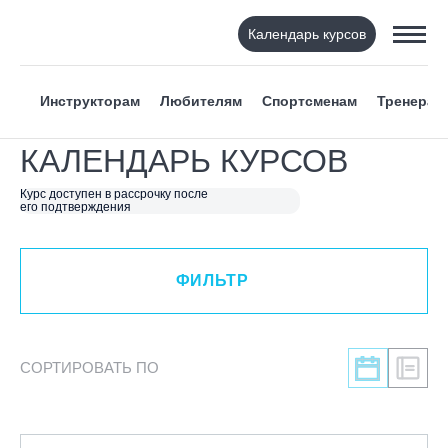
Календарь курсов
ФИЛЬТР
Инструкторам
Любителям
Спортсменам
Тренерам
ВИД СПОРТА
КАЛЕНДАРЬ КУРСОВ
Я ХОЧУ
Курс доступен в рассрочку после
его подтверждения
КАТЕГОРИЯ
ФИЛЬТР
НАПРАВЛЕНИЕ
ЛЕКТОР
СОРТИРОВАТЬ ПО
СРОКИ ПРОВЕДЕНИЯ