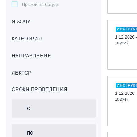
Прыжки на батуте
Скейтбординг
Я ХОЧУ
Лонгбординг
ИНСТРУК
Гребля на каяках,байдарках, САП-
1.12.2026 
бордах
КАТЕГОРИЯ
10 дней
Доска с веслом (САП)
НАПРАВЛЕНИЕ
Игровые виды спорта
Лыжный фристайл
ЛЕКТОР
Мечевой бой
Скалолазание
ИНСТРУК
СРОКИ ПРОВЕДЕНИЯ
Телемарк
1.12.2026 
10 дней
Теннис