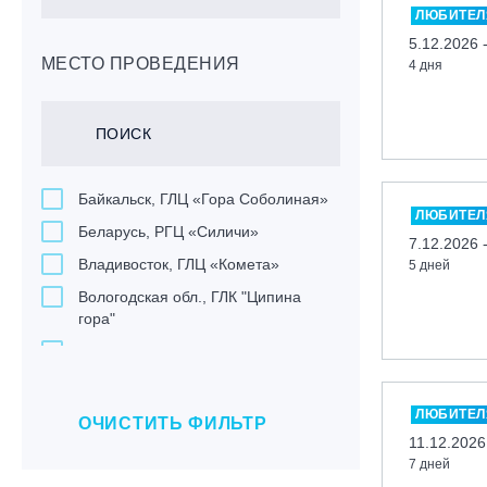
ЛЮБИТЕЛ
5.12.2026 
МЕСТО ПРОВЕДЕНИЯ
4 дня
Байкальск, ГЛЦ «Гора Соболиная»
ЛЮБИТЕЛ
Беларусь, РГЦ «Силичи»
7.12.2026 
Владивосток, ГЛЦ «Комета»
5 дней
Вологодская обл., ГЛК "Ципина
гора"
Грузия, ГК «Гудаури»
Дистанционно
ЛЮБИТЕЛ
Екатеринбург, ГЛЦ «Уктус»
ОЧИСТИТЬ ФИЛЬТР
11.12.2026
Ижевск, КАО «Нечкино»
7 дней
Иркутск, ГЛЦ «Олха»