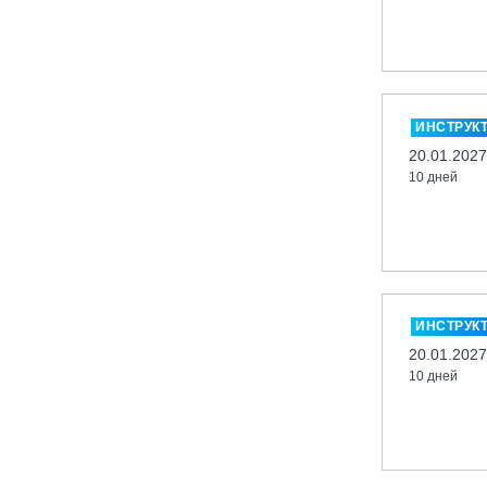
Кабардино-Балкарская Респ., ВТРК
«Эльбрус»
Казань, Город-курорт «Свияжские
холмы»
ИНСТРУК
Карачаево-Черкесская респ., ВТРК
20.01.2027
«Архыз»
10 дней
Кемеровская обл., ГК «Шерегеш»
Кировск, ГК «Большой Вудъявр»
Китай, Харбин, ГЛЦ «BONSKI»
Комсомольск-на-Амуре, ГЛК
«Холдоми»
ИНСТРУК
Красноярск, ФП «Бобровый лог»
20.01.2027
Ленинградская обл., ГЛК «Золотая
10 дней
долина»
Ленинградская обл., ЦАО «Туутари
Парк»
Липецк, ГСК «HILLPARK»