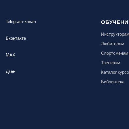
Санкт-Петербург, Скейт-парк под
мостом Бетанкура
Сочи, ГК «Красная Поляна»
Telegram-канал
ОБУЧЕНИ
Сочи, ГК «Роза Хутор»
Сочи, ГТЦ «Газпром»
Инструктора
Вконтакте
Узбекистан, ГКЛЦ «Amirsoy»
Любителям
Уфа,СШОР ПО БИАТЛОНУ РБ
Спортсменам
MAX
Челябинская обл., Миасс, Вейк-клуб
Тренерам
«Мастер»
Дзен
Каталог курс
Чусовой, ГК «Такман»
Южно-Сахалинск, СТК «Горный
Библиотека
воздух»
Ярославль, СП «Изгиб»