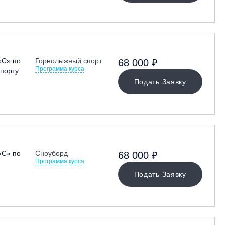
«С» по
Горнолыжный спорт
68 000 ₽
Программа курса
порту
Подать Заявку
«С» по
Сноуборд
68 000 ₽
Программа курса
Подать Заявку