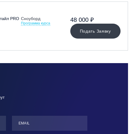
стайл PRO
Сноуборд
48 000 ₽
Программа курса
Подать Заявку
нут
ЕMАIL