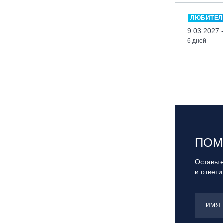
Миасс, ГЛК «Солнечная Долина»
ЛЮБИТЕЛ
Мончегорск, ГК «ЛАПАРК»
9.03.2027 
6 дней
Москва, «Воробьевы Горы»
Москва, Парк «Ходынское поле»
Москва, СК «Кант»
Москва, Скалодром "Атмосфера"
Москва, СЭК «Лата Трэк»
Москва, ул. Олеко Дундича 19/15
Московская обл., ВГК «Лисья Гора»
ПОМ
Московская обл., ГК Леонида
Тягачёва
Оставьте
и ответ
Московская обл., ГЛК «Красная
Горка»
Московская обл., п. Чулково, ГК
ИМЯ
«Гая Северина»
Московская обл., Сергиев Посад,