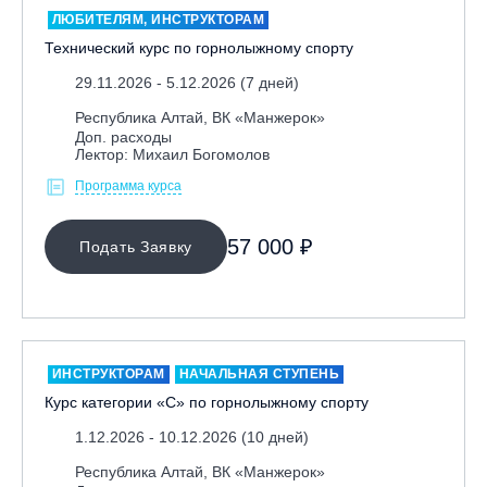
ЛЮБИТЕЛЯМ, ИНСТРУКТОРАМ
Технический курс по горнолыжному спорту
29.11.2026 - 5.12.2026 (7 дней)
Республика Алтай, ВК «Манжерок»
Доп. расходы
Лектор: Михаил Богомолов
Программа курса
МЕСТО ПРОВЕДЕНИЯ
57 000 ₽
Подать Заявку
Байкальск, ГЛЦ «Гора Соболиная»
Беларусь, РГЦ «Силичи»
Владивосток, ГЛЦ «Комета»
Грузия, ГК «Гудаури»
ИНСТРУКТОРАМ
НАЧАЛЬНАЯ СТУПЕНЬ
Дистанционно
Курс категории «С» по горнолыжному спорту
Екатеринбург, ГЛЦ «Уктус»
1.12.2026 - 10.12.2026 (10 дней)
Ижевск, КАО «Нечкино»
Республика Алтай, ВК «Манжерок»
Иркутск, ГЛЦ «Олха»