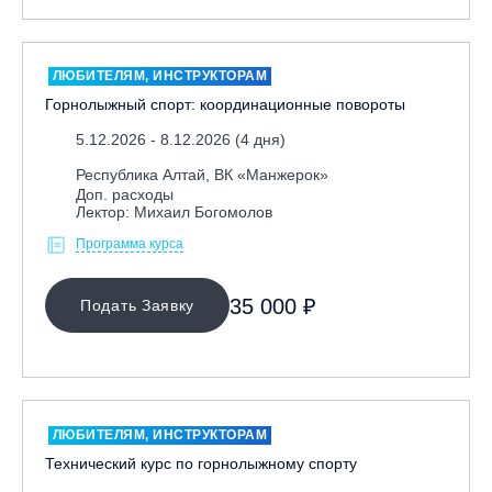
Москва, Скалодром "Атмосфера"
Москва, СЭК «Лата Трэк»
ЛЮБИТЕЛЯМ, ИНСТРУКТОРАМ
Москва, ул. Олеко Дундича 19/15
Горнолыжный спорт: координационные повороты
Московская обл., ВГК «Лисья Гора»
5.12.2026 - 8.12.2026 (4 дня)
Московская обл., ГК Леонида Тягачёва
Республика Алтай, ВК «Манжерок»
Московская обл., ГЛК «Красная Горка»
Доп. расходы
Лектор: Михаил Богомолов
Московская обл., п. Чулково, ГК «Гая Северина»
Программа курса
Московская обл., Сергиев Посад, вейк парк Boardberry
Нижегородская обл., СК «Хабарское»
35 000 ₽
Подать Заявку
Новосибирск, ГЛК «Горский»
Пермский край., ГЛЦ «Губаха»
Пермь, ГК «Жебреи»
Приморский край, ГЛК «Медвежья Долина»
ЛЮБИТЕЛЯМ, ИНСТРУКТОРАМ
Республика Алтай, ВК «Манжерок»
Технический курс по горнолыжному спорту
Республика Башкортостан, ГЛЦ "Банное"