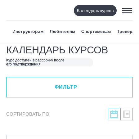
Календарь курсов
ФИЛЬТР
Инструкторам
Любителям
Спортсменам
Тренерам
ВИД СПОРТА
КАЛЕНДАРЬ КУРСОВ
Я ХОЧУ
Курс доступен в рассрочку после
его подтверждения
КАТЕГОРИЯ
ФИЛЬТР
НАПРАВЛЕНИЕ
ЛЕКТОР
СОРТИРОВАТЬ ПО
СРОКИ ПРОВЕДЕНИЯ