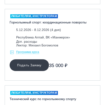
Москва, Скалодром "Атмосфера"
Москва, СЭК «Лата Трэк»
ЛЮБИТЕЛЯМ, ИНСТРУКТОРАМ
Москва, ул. Олеко Дундича 19/15
Горнолыжный спорт: координационные повороты
Московская обл., ВГК «Лисья Гора»
5.12.2026 - 8.12.2026 (4 дня)
Московская обл., ГК Леонида Тягачёва
Республика Алтай, ВК «Манжерок»
Московская обл., ГЛК «Красная Горка»
Доп. расходы
Лектор: Михаил Богомолов
Московская обл., п. Чулково, ГК «Гая Северина»
Программа курса
Московская обл., Сергиев Посад, вейк парк Boardberry
Нижегородская обл., СК «Хабарское»
35 000 ₽
Подать Заявку
Новосибирск, ГЛК «Горский»
Пермский край., ГЛЦ «Губаха»
Пермь, ГК «Жебреи»
Приморский край, ГЛК «Медвежья Долина»
ЛЮБИТЕЛЯМ, ИНСТРУКТОРАМ
Республика Алтай, ВК «Манжерок»
Технический курс по горнолыжному спорту
Республика Башкортостан, ГЛЦ "Банное"