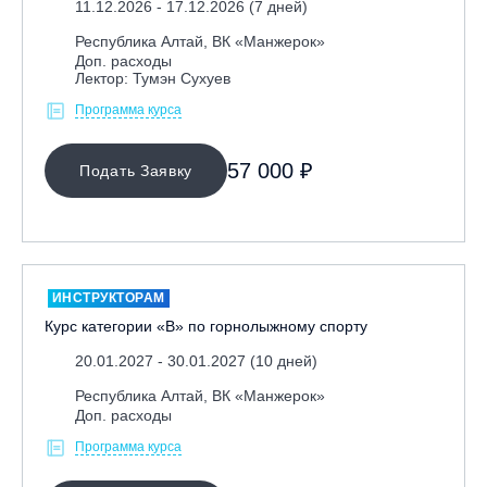
11.12.2026 - 17.12.2026 (7 дней)
Республика Башкортостан., с. Новоабзаково, ГЛЦ
Республика Алтай, ВК «Манжерок»
«Абзаково»
Доп. расходы
Лектор: Тумэн Сухуев
Самара, ГЛК «СОК»
Программа курса
Санкт-Петербург, Всесезонный курорт «Игора»
Санкт-Петербург, Скейт-парк под мостом Бетанкура
57 000 ₽
Подать Заявку
Сочи, ГК «Красная Поляна»
Сочи, ГК «Роза Хутор»
Сочи, ГТЦ «Газпром»
Узбекистан, ГКЛЦ «Amirsoy»
ИНСТРУКТОРАМ
Уфа,СШОР ПО БИАТЛОНУ РБ
Курс категории «В» по горнолыжному спорту
Челябинская обл., Миасс, Вейк-клуб «Мастер»
20.01.2027 - 30.01.2027 (10 дней)
Чусовой, ГК «Такман»
Республика Алтай, ВК «Манжерок»
Южно-Сахалинск, СТК «Горный воздух»
Доп. расходы
Ярославль, СП «Изгиб»
Программа курса