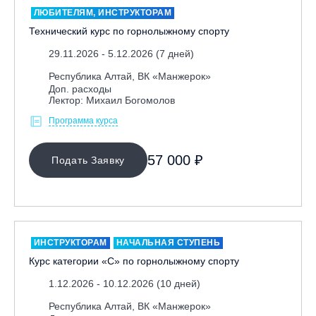
ЛЮБИТЕЛЯМ, ИНСТРУКТОРАМ
Технический курс по горнолыжному спорту
29.11.2026 - 5.12.2026 (7 дней)
Республика Алтай, ВК «Манжерок»
Доп. расходы
Лектор: Михаил Богомолов
Программа курса
МЕСТО ПРОВЕДЕНИЯ
57 000 ₽
Подать Заявку
Байкальск, ГЛЦ «Гора Соболиная»
Беларусь, РГЦ «Силичи»
Владивосток, ГЛЦ «Комета»
Грузия, ГК «Гудаури»
ИНСТРУКТОРАМ
НАЧАЛЬНАЯ СТУПЕНЬ
Дистанционно
Курс категории «С» по горнолыжному спорту
Екатеринбург, ГЛЦ «Уктус»
1.12.2026 - 10.12.2026 (10 дней)
Ижевск, КАО «Нечкино»
Республика Алтай, ВК «Манжерок»
Иркутск, ГЛЦ «Олха»