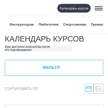
Календарь курсов
ФИЛЬТР
Инструкторам
Любителям
Спортсменам
Тренерам
ВИД СПОРТА
КАЛЕНДАРЬ КУРСОВ
Я ХОЧУ
Курс доступен в рассрочку после
его подтверждения
КАТЕГОРИЯ
ФИЛЬТР
НАПРАВЛЕНИЕ
ЛЕКТОР
СОРТИРОВАТЬ ПО
СРОКИ ПРОВЕДЕНИЯ