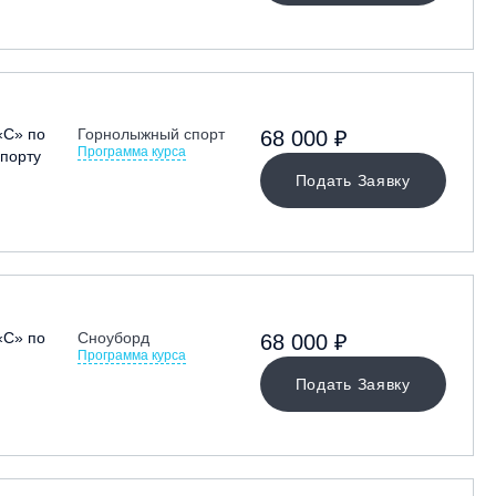
«С» по
Горнолыжный спорт
68 000 ₽
Программа курса
порту
Подать Заявку
«С» по
Сноуборд
68 000 ₽
Программа курса
Подать Заявку