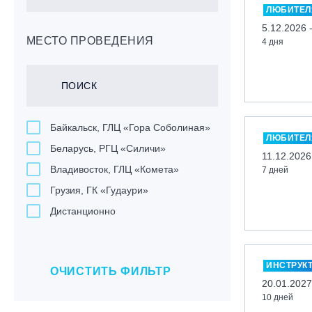
ЛЮБИТЕЛ
5.12.2026 
МЕСТО ПРОВЕДЕНИЯ
4 дня
Байкальск, ГЛЦ «Гора Соболиная»
ЛЮБИТЕЛ
Беларусь, РГЦ «Силичи»
11.12.2026
Владивосток, ГЛЦ «Комета»
7 дней
Грузия, ГК «Гудаури»
Дистанционно
Екатеринбург, ГЛЦ «Уктус»
Ижевск, КАО «Нечкино»
ИНСТРУК
ОЧИСТИТЬ ФИЛЬТР
Иркутск, ГЛЦ «Олха»
20.01.2027
Кабардино-Балкарская Респ., ВТРК
10 дней
«Эльбрус»