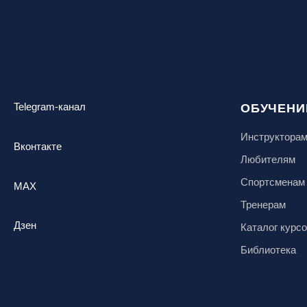
Новосибирск, ГЛК «Горский»
Пермский край., ГЛЦ «Губаха»
Пермь, ГК «Жебреи»
Приморский край, ГЛК «Медвежья
Долина»
Telegram-канал
ОБУЧЕНИ
Республика Алтай, ВК «Манжерок»
Республика Башкортостан, ГЛЦ
Инструктора
"Банное"
Вконтакте
Любителям
Республика Башкортостан., с.
Новоабзаково, ГЛЦ «Абзаково»
Спортсменам
MAX
Самара, ГЛК «СОК»
Тренерам
Санкт-Петербург, Всесезонный
Дзен
Каталог курс
курорт «Игора»
Библиотека
Санкт-Петербург, Скейт-парк под
мостом Бетанкура
Сочи, ГК «Красная Поляна»