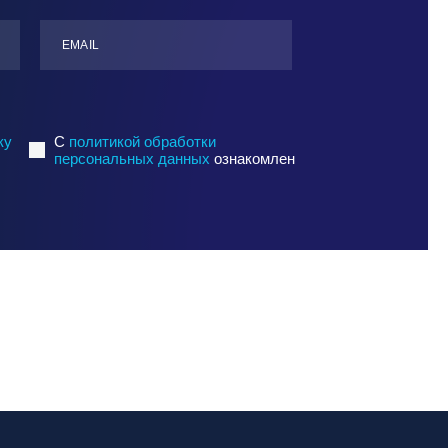
ЕMАIL
ку
C
политикой обработки
персональных данных
ознакомлен