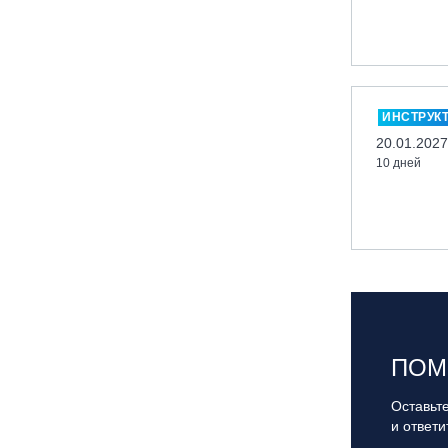
Казань, Город-курорт «Свияжские
холмы»
Карачаево-Черкесская респ., ВТРК
«Архыз»
ИНСТРУК
Кемеровская обл., ГК «Шерегеш»
20.01.2027
Кировск, ГК «Большой Вудъявр»
10 дней
Китай, Харбин, ГЛЦ «BONSKI»
Комсомольск-на-Амуре, ГЛК
«Холдоми»
Красноярск, ФП «Бобровый лог»
Ленинградская обл., ГЛК «Золотая
долина»
Ленинградская обл., ЦАО «Туутари
ПОМ
Парк»
Липецк, ГСК «HILLPARK»
Оставьте
Миасс, ГЛК «Солнечная Долина»
и ответ