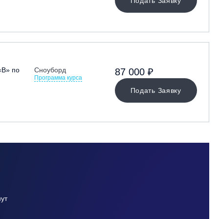
Подать Заявку
«В» по
Сноуборд
87 000 ₽
Программа курса
Подать Заявку
нут