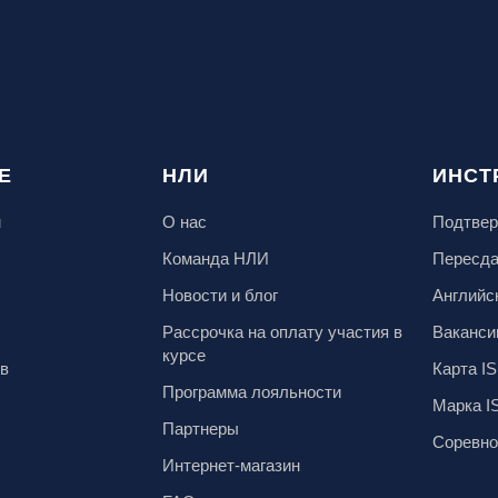
Е
НЛИ
ИНСТ
м
О нас
Подтвер
Команда НЛИ
Пересд
Новости и блог
Английс
Рассрочка на оплату участия в
Ваканси
курсе
ов
Карта IS
Программа лояльности
Марка I
Партнеры
Соревно
Интернет-магазин