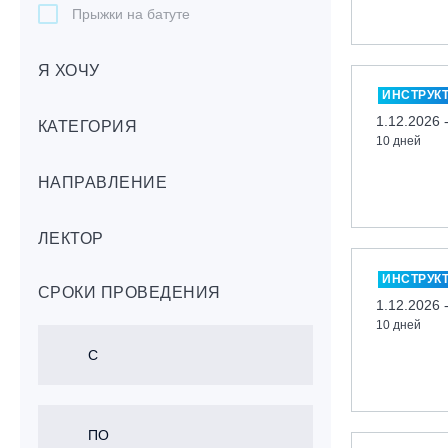
Прыжки на батуте
Скейтбординг
Я ХОЧУ
Лонгбординг
ИНСТРУК
Гребля на каяках,байдарках, САП-
1.12.2026 
бордах
КАТЕГОРИЯ
10 дней
Доска с веслом (САП)
НАПРАВЛЕНИЕ
Игровые виды спорта
Лыжный фристайл
ЛЕКТОР
Мечевой бой
Скалолазание
ИНСТРУК
СРОКИ ПРОВЕДЕНИЯ
Телемарк
1.12.2026 
10 дней
Теннис