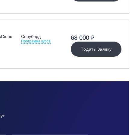
«С» по
Сноуборд
68 000 ₽
Программа курса
Подать Заявку
нут