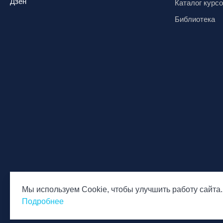
Дзен
Каталог курс
Миасс, ГЛК «Солнечная Долина»
Библиотека
Мончегорск, ГК «ЛАПАРК»
Москва, «Воробьевы Горы»
Москва, Парк «Ходынское поле»
Москва, СК «Кант»
Москва, Скалодром "Атмосфера"
Москва, СЭК «Лата Трэк»
Москва, ул. Олеко Дундича 19/15
Московская обл., ВГК «Лисья Гора»
Московская обл., ГК Леонида
Тягачёва
Московская обл., ГЛК «Красная
Горка»
Мы используем Cookie, чтобы улучшить работу сайта.
© Национальная Лига инструкторов, 2026
Политика обр
Московская обл., п. Чулково, ГК
Подробнее
персональны
«Гая Северина»
Московская обл., Сергиев Посад,