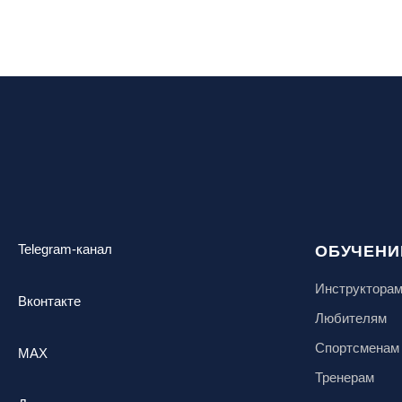
Кабардино-Балкарская Респ., ВТРК
«Эльбрус»
Казань, Город-курорт «Свияжские
холмы»
Карачаево-Черкесская респ., ВТРК
«Архыз»
Кемеровская обл., ГК «Шерегеш»
Кировск, ГК «Большой Вудъявр»
Китай, Харбин, ГЛЦ «BONSKI»
Комсомольск-на-Амуре, ГЛК
Telegram-канал
ОБУЧЕНИ
«Холдоми»
Красноярск, ФП «Бобровый лог»
Инструктора
Вконтакте
Ленинградская обл., ГЛК «Золотая
Любителям
долина»
Спортсменам
MAX
Ленинградская обл., ЦАО «Туутари
Парк»
Тренерам
Липецк, ГСК «HILLPARK»