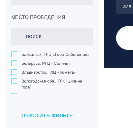
ИМЯ
МЕСТО ПРОВЕДЕНИЯ
Байкальск, ГЛЦ «Гора Соболиная»
Беларусь, РГЦ «Силичи»
Владивосток, ГЛЦ «Комета»
Вологодская обл., ГЛК "Ципина
гора"
Грузия, ГК «Гудаури»
Дистанционно
Екатеринбург, ГЛЦ «Уктус»
ОЧИСТИТЬ ФИЛЬТР
Ижевск, КАО «Нечкино»
Иркутск, ГЛЦ «Олха»