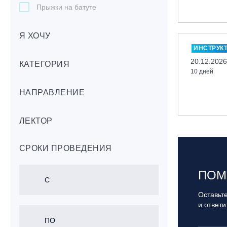
Прыжки на батуте
Скейтбординг
Я ХОЧУ
Лонгбординг
ИНСТРУК
Гребля на каяках,байдарках, САП-
20.12.2026
бордах
КАТЕГОРИЯ
10 дней
Доска с веслом (САП)
НАПРАВЛЕНИЕ
Игровые виды спорта
Лыжный фристайл
ЛЕКТОР
Мечевой бой
Скалолазание
СРОКИ ПРОВЕДЕНИЯ
Телемарк
Теннис
ПОМ
Оставьте
и ответ