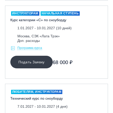
Москва, Скалодром "Атмосфера"
Москва, СЭК «Лата Трэк»
ИНСТРУКТОРАМ
НАЧАЛЬНАЯ СТУПЕНЬ
Курс категории «С» по сноуборду
Москва, ул. Олеко Дундича 19/15
1.01.2027 - 10.01.2027 (10 дней)
Московская обл., ВГК «Лисья Гора»
Московская обл., ГК Леонида Тягачёва
Москва, СЭК «Лата Трэк»
Доп. расходы
Московская обл., ГЛК «Красная Горка»
Программа курса
Московская обл., п. Чулково, ГК «Гая Северина»
Московская обл., Сергиев Посад, вейк парк Boardberry
68 000 ₽
Подать Заявку
Нижегородская обл., СК «Хабарское»
Новосибирск, ГЛК «Горский»
Пермский край., ГЛЦ «Губаха»
Пермь, ГК «Жебреи»
ЛЮБИТЕЛЯМ, ИНСТРУКТОРАМ
Приморский край, ГЛК «Медвежья Долина»
Технический курс по сноуборду
Республика Алтай, ВК «Манжерок»
7.01.2027 - 10.01.2027 (4 дня)
Республика Башкортостан, ГЛЦ "Банное"