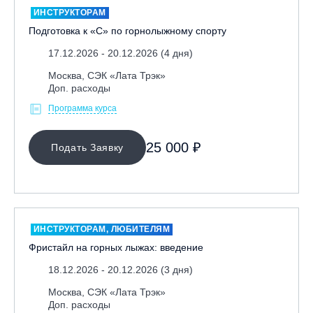
ИНСТРУКТОРАМ
Подготовка к «С» по горнолыжному спорту
17.12.2026 - 20.12.2026 (4 дня)
Москва, СЭК «Лата Трэк»
Доп. расходы
Программа курса
МЕСТО ПРОВЕДЕНИЯ
25 000 ₽
Подать Заявку
Байкальск, ГЛЦ «Гора Соболиная»
Беларусь, РГЦ «Силичи»
Владивосток, ГЛЦ «Комета»
Грузия, ГК «Гудаури»
ИНСТРУКТОРАМ, ЛЮБИТЕЛЯМ
Дистанционно
Фристайл на горных лыжах: введение
Екатеринбург, ГЛЦ «Уктус»
18.12.2026 - 20.12.2026 (3 дня)
Ижевск, КАО «Нечкино»
Москва, СЭК «Лата Трэк»
Доп. расходы
Иркутск, ГЛЦ «Олха»