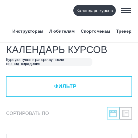
Календарь курсов
ФИЛЬТР
Инструкторам
Любителям
Спортсменам
Тренерам
ВИД СПОРТА
КАЛЕНДАРЬ КУРСОВ
Я ХОЧУ
Курс доступен в рассрочку после
его подтверждения
КАТЕГОРИЯ
ФИЛЬТР
НАПРАВЛЕНИЕ
ЛЕКТОР
СОРТИРОВАТЬ ПО
СРОКИ ПРОВЕДЕНИЯ