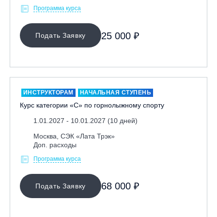
Программа курса
Кабардино-Балкарская Респ., ВТРК «Эльбрус»
Казань, Город-курорт «Свияжские холмы»
25 000 ₽
Подать Заявку
Карачаево-Черкесская респ., ВТРК «Архыз»
Кемеровская обл., ГК «Шерегеш»
Кировск, ГК «Большой Вудъявр»
Китай, Харбин, ГЛЦ «BONSKI»
ИНСТРУКТОРАМ
НАЧАЛЬНАЯ СТУПЕНЬ
Комсомольск-на-Амуре, ГЛК «Холдоми»
Курс категории «С» по горнолыжному спорту
Красноярск, ФП «Бобровый лог»
1.01.2027 - 10.01.2027 (10 дней)
Ленинградская обл., ГЛК «Золотая долина»
Москва, СЭК «Лата Трэк»
Ленинградская обл., ЦАО «Туутари Парк»
Доп. расходы
Липецк, ГСК «HILLPARK»
Программа курса
Миасс, ГЛК «Солнечная Долина»
Москва, «Воробьевы Горы»
68 000 ₽
Подать Заявку
Москва, Парк «Ходынское поле»
Москва, СК «Кант»