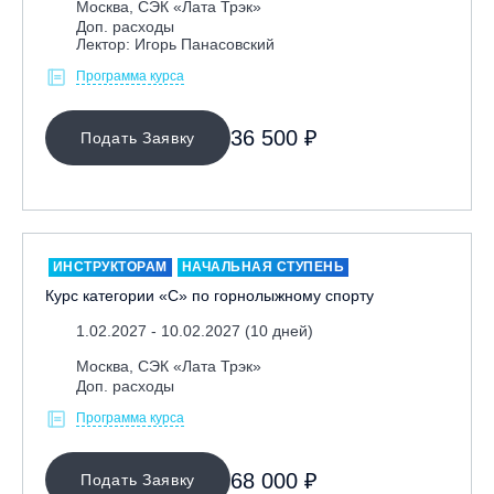
Москва, СЭК «Лата Трэк»
Доп. расходы
Республика Башкортостан., с. Новоабзаково, ГЛЦ
Лектор: Игорь Панасовский
«Абзаково»
Программа курса
Самара, ГЛК «СОК»
Санкт-Петербург, Всесезонный курорт «Игора»
36 500 ₽
Подать Заявку
Санкт-Петербург, Скейт-парк под мостом Бетанкура
Сочи, ГК «Красная Поляна»
Сочи, ГК «Роза Хутор»
Сочи, ГТЦ «Газпром»
ИНСТРУКТОРАМ
НАЧАЛЬНАЯ СТУПЕНЬ
Узбекистан, ГКЛЦ «Amirsoy»
Курс категории «С» по горнолыжному спорту
Уфа,СШОР ПО БИАТЛОНУ РБ
1.02.2027 - 10.02.2027 (10 дней)
Челябинская обл., Миасс, Вейк-клуб «Мастер»
Москва, СЭК «Лата Трэк»
Чусовой, ГК «Такман»
Доп. расходы
Южно-Сахалинск, СТК «Горный воздух»
Программа курса
Ярославль, СП «Изгиб»
68 000 ₽
Подать Заявку