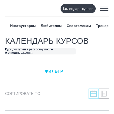
Календарь курсов
ФИЛЬТР
Инструкторам
Любителям
Спортсменам
Тренерам
ВИД СПОРТА
КАЛЕНДАРЬ КУРСОВ
Я ХОЧУ
Курс доступен в рассрочку после
его подтверждения
КАТЕГОРИЯ
ФИЛЬТР
НАПРАВЛЕНИЕ
ЛЕКТОР
СОРТИРОВАТЬ ПО
СРОКИ ПРОВЕДЕНИЯ