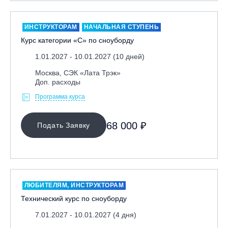
Москва, Скалодром "Атмосфера"
Москва, СЭК «Лата Трэк»
ИНСТРУКТОРАМ
НАЧАЛЬНАЯ СТУПЕНЬ
Курс категории «С» по сноуборду
Москва, ул. Олеко Дундича 19/15
1.01.2027 - 10.01.2027 (10 дней)
Московская обл., ВГК «Лисья Гора»
Московская обл., ГК Леонида Тягачёва
Москва, СЭК «Лата Трэк»
Доп. расходы
Московская обл., ГЛК «Красная Горка»
Программа курса
Московская обл., п. Чулково, ГК «Гая Северина»
Московская обл., Сергиев Посад, вейк парк Boardberry
68 000 ₽
Подать Заявку
Нижегородская обл., СК «Хабарское»
Новосибирск, ГЛК «Горский»
Пермский край., ГЛЦ «Губаха»
Пермь, ГК «Жебреи»
ЛЮБИТЕЛЯМ, ИНСТРУКТОРАМ
Приморский край, ГЛК «Медвежья Долина»
Технический курс по сноуборду
Республика Алтай, ВК «Манжерок»
7.01.2027 - 10.01.2027 (4 дня)
Республика Башкортостан, ГЛЦ "Банное"