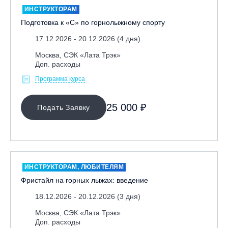
ИНСТРУКТОРАМ
Подготовка к «С» по горнолыжному спорту
17.12.2026 - 20.12.2026 (4 дня)
Москва, СЭК «Лата Трэк»
Доп. расходы
Программа курса
МЕСТО ПРОВЕДЕНИЯ
25 000 ₽
Подать Заявку
Байкальск, ГЛЦ «Гора Соболиная»
Беларусь, РГЦ «Силичи»
Владивосток, ГЛЦ «Комета»
Грузия, ГК «Гудаури»
ИНСТРУКТОРАМ, ЛЮБИТЕЛЯМ
Дистанционно
Фристайл на горных лыжах: введение
Екатеринбург, ГЛЦ «Уктус»
18.12.2026 - 20.12.2026 (3 дня)
Ижевск, КАО «Нечкино»
Москва, СЭК «Лата Трэк»
Доп. расходы
Иркутск, ГЛЦ «Олха»