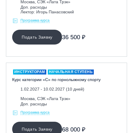
Москва, СЭК «Лата Трэк»
Доп. расходы
Республика Башкортостан., с. Новоабзаково, ГЛЦ
Лектор: Игорь Панасовский
«Абзаково»
Программа курса
Самара, ГЛК «СОК»
Санкт-Петербург, Всесезонный курорт «Игора»
36 500 ₽
Подать Заявку
Санкт-Петербург, Скейт-парк под мостом Бетанкура
Сочи, ГК «Красная Поляна»
Сочи, ГК «Роза Хутор»
Сочи, ГТЦ «Газпром»
ИНСТРУКТОРАМ
НАЧАЛЬНАЯ СТУПЕНЬ
Узбекистан, ГКЛЦ «Amirsoy»
Курс категории «С» по горнолыжному спорту
Уфа,СШОР ПО БИАТЛОНУ РБ
1.02.2027 - 10.02.2027 (10 дней)
Челябинская обл., Миасс, Вейк-клуб «Мастер»
Москва, СЭК «Лата Трэк»
Чусовой, ГК «Такман»
Доп. расходы
Южно-Сахалинск, СТК «Горный воздух»
Программа курса
Ярославль, СП «Изгиб»
68 000 ₽
Подать Заявку