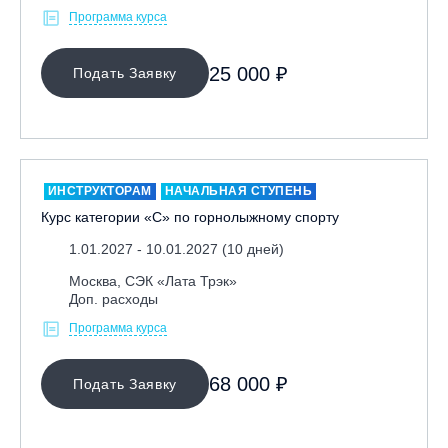
Программа курса
Кабардино-Балкарская Респ., ВТРК «Эльбрус»
Казань, Город-курорт «Свияжские холмы»
25 000 ₽
Подать Заявку
Карачаево-Черкесская респ., ВТРК «Архыз»
Кемеровская обл., ГК «Шерегеш»
Кировск, ГК «Большой Вудъявр»
Китай, Харбин, ГЛЦ «BONSKI»
ИНСТРУКТОРАМ
НАЧАЛЬНАЯ СТУПЕНЬ
Комсомольск-на-Амуре, ГЛК «Холдоми»
Курс категории «С» по горнолыжному спорту
Красноярск, ФП «Бобровый лог»
1.01.2027 - 10.01.2027 (10 дней)
Ленинградская обл., ГЛК «Золотая долина»
Москва, СЭК «Лата Трэк»
Ленинградская обл., ЦАО «Туутари Парк»
Доп. расходы
Липецк, ГСК «HILLPARK»
Программа курса
Миасс, ГЛК «Солнечная Долина»
Москва, «Воробьевы Горы»
68 000 ₽
Подать Заявку
Москва, Парк «Ходынское поле»
Москва, СК «Кант»