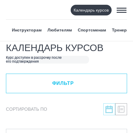
Календарь курсов
ФИЛЬТР
Инструкторам
Любителям
Спортсменам
Тренерам
ВИД СПОРТА
КАЛЕНДАРЬ КУРСОВ
Я ХОЧУ
Курс доступен в рассрочку после
его подтверждения
КАТЕГОРИЯ
ФИЛЬТР
НАПРАВЛЕНИЕ
ЛЕКТОР
СОРТИРОВАТЬ ПО
СРОКИ ПРОВЕДЕНИЯ