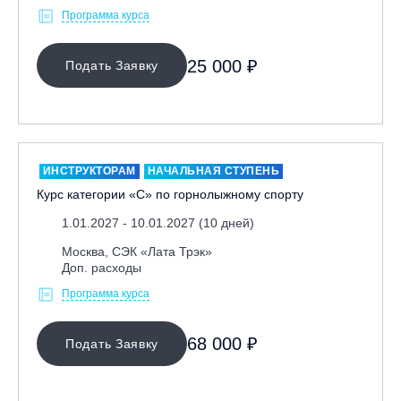
Программа курса
Иркутск, ГЛЦ «Олха»
Кабардино-Балкарская Респ., ВТРК «Эльбрус»
25 000 ₽
Подать Заявку
Казань, Город-курорт «Свияжские холмы»
Карачаево-Черкесская респ., ВТРК «Архыз»
Кемеровская обл., ГК «Шерегеш»
Кировск, ГК «Большой Вудъявр»
ИНСТРУКТОРАМ
НАЧАЛЬНАЯ СТУПЕНЬ
Китай, Харбин, ГЛЦ «BONSKI»
Курс категории «С» по горнолыжному спорту
Комсомольск-на-Амуре, ГЛК «Холдоми»
1.01.2027 - 10.01.2027 (10 дней)
Красноярск, ФП «Бобровый лог»
Москва, СЭК «Лата Трэк»
Ленинградская обл., ГЛК «Золотая долина»
Доп. расходы
Ленинградская обл., ЦАО «Туутари Парк»
Программа курса
Липецк, ГСК «HILLPARK»
Миасс, ГЛК «Солнечная Долина»
68 000 ₽
Подать Заявку
Мончегорск, ГК «ЛАПАРК»
Москва, «Воробьевы Горы»