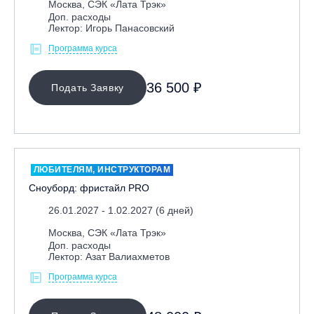
Москва, СЭК «Лата Трэк»
Доп. расходы
Республика Алтай, ВК «Манжерок»
Лектор: Игорь Панасовский
Республика Башкортостан, ГЛЦ "Банное"
Программа курса
Республика Башкортостан., с. Новоабзаково, ГЛЦ
«Абзаково»
36 500 ₽
Подать Заявку
Самара, ГЛК «СОК»
Санкт-Петербург, Всесезонный курорт «Игора»
Санкт-Петербург, Скейт-парк под мостом Бетанкура
Сочи, ГК «Красная Поляна»
ЛЮБИТЕЛЯМ, ИНСТРУКТОРАМ
Сочи, ГК «Роза Хутор»
Сноуборд: фристайл PRO
Сочи, ГТЦ «Газпром»
26.01.2027 - 1.02.2027 (6 дней)
Узбекистан, ГКЛЦ «Amirsoy»
Москва, СЭК «Лата Трэк»
Уфа,СШОР ПО БИАТЛОНУ РБ
Доп. расходы
Лектор: Азат Валиахметов
Челябинская обл., Миасс, Вейк-клуб «Мастер»
Программа курса
Чусовой, ГК «Такман»
Южно-Сахалинск, СТК «Горный воздух»