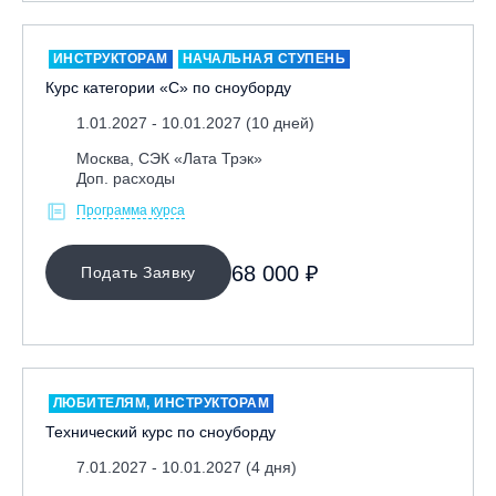
Москва, Парк «Ходынское поле»
Москва, СК «Кант»
ИНСТРУКТОРАМ
НАЧАЛЬНАЯ СТУПЕНЬ
Курс категории «С» по сноуборду
Москва, Скалодром "Атмосфера"
1.01.2027 - 10.01.2027 (10 дней)
Москва, СЭК «Лата Трэк»
Москва, ул. Олеко Дундича 19/15
Москва, СЭК «Лата Трэк»
Доп. расходы
Московская обл., ВГК «Лисья Гора»
Программа курса
Московская обл., ГК Леонида Тягачёва
Московская обл., ГЛК «Красная Горка»
68 000 ₽
Подать Заявку
Московская обл., п. Чулково, ГК «Гая Северина»
Московская обл., Сергиев Посад, вейк парк Boardberry
Нижегородская обл., СК «Хабарское»
Новосибирск, ГЛК «Горский»
ЛЮБИТЕЛЯМ, ИНСТРУКТОРАМ
Пермский край., ГЛЦ «Губаха»
Технический курс по сноуборду
Пермь, ГК «Жебреи»
7.01.2027 - 10.01.2027 (4 дня)
Приморский край, ГЛК «Медвежья Долина»