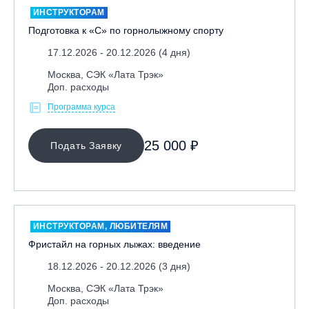
ИНСТРУКТОРАМ
Подготовка к «С» по горнолыжному спорту
17.12.2026 - 20.12.2026 (4 дня)
Москва, СЭК «Лата Трэк»
Доп. расходы
Программа курса
МЕСТО ПРОВЕДЕНИЯ
25 000 ₽
Подать Заявку
Байкальск, ГЛЦ «Гора Соболиная»
Беларусь, РГЦ «Силичи»
Владивосток, ГЛЦ «Комета»
Вологодская обл., ГЛК "Ципина гора"
ИНСТРУКТОРАМ, ЛЮБИТЕЛЯМ
Грузия, ГК «Гудаури»
Фристайл на горных лыжах: введение
Дистанционно
18.12.2026 - 20.12.2026 (3 дня)
Екатеринбург, ГЛЦ «Уктус»
Москва, СЭК «Лата Трэк»
Доп. расходы
Ижевск, КАО «Нечкино»