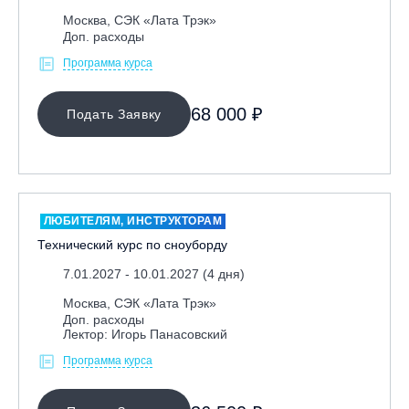
Москва, СЭК «Лата Трэк»
Республика Алтай, ВК «Манжерок»
Доп. расходы
Республика Башкортостан, ГЛЦ "Банное"
Программа курса
Республика Башкортостан., с. Новоабзаково, ГЛЦ
«Абзаково»
68 000 ₽
Подать Заявку
Самара, ГЛК «СОК»
Санкт-Петербург, Всесезонный курорт «Игора»
Санкт-Петербург, Скейт-парк под мостом Бетанкура
Сочи, ГК «Красная Поляна»
ЛЮБИТЕЛЯМ, ИНСТРУКТОРАМ
Сочи, ГК «Роза Хутор»
Технический курс по сноуборду
Сочи, ГТЦ «Газпром»
7.01.2027 - 10.01.2027 (4 дня)
Узбекистан, ГКЛЦ «Amirsoy»
Москва, СЭК «Лата Трэк»
Уфа,СШОР ПО БИАТЛОНУ РБ
Доп. расходы
Лектор: Игорь Панасовский
Челябинская обл., Миасс, Вейк-клуб «Мастер»
Программа курса
Чусовой, ГК «Такман»
Южно-Сахалинск, СТК «Горный воздух»