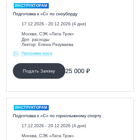
ИНСТРУКТОРАМ
Подготовка к «С» по сноуборду
17.12.2026 - 20.12.2026 (4 дня)
Москва, СЭК «Лата Трэк»
Доп. расходы
Лектор: Елена Разуваева
Программа курса
МЕСТО ПРОВЕДЕНИЯ
25 000 ₽
Подать Заявку
Байкальск, ГЛЦ «Гора Соболиная»
Беларусь, РГЦ «Силичи»
Владивосток, ГЛЦ «Комета»
Вологодская обл., ГЛК "Ципина гора"
ИНСТРУКТОРАМ
Грузия, ГК «Гудаури»
Подготовка к «С» по горнолыжному спорту
Дистанционно
17.12.2026 - 20.12.2026 (4 дня)
Екатеринбург, ГЛЦ «Уктус»
Москва, СЭК «Лата Трэк»
Ижевск, КАО «Нечкино»