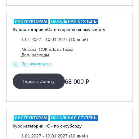
Москва, Парк «Ходынское поле»
Москва, СК «Кант»
ИНСТРУКТОРАМ
НАЧАЛЬНАЯ СТУПЕНЬ
Москва, Скалодром "Атмосфера"
Курс категории «С» по горнолыжному спорту
Москва, СЭК «Лата Трэк»
1.01.2027 - 10.01.2027 (10 дней)
Москва, ул. Олеко Дундича 19/15
Москва, СЭК «Лата Трэк»
Московская обл., ВГК «Лисья Гора»
Доп. расходы
Московская обл., ГК Леонида Тягачёва
Программа курса
Московская обл., ГЛК «Красная Горка»
68 000 ₽
Московская обл., п. Чулково, ГК «Гая Северина»
Подать Заявку
Московская обл., Сергиев Посад, вейк парк Boardberry
Нижегородская обл., СК «Хабарское»
Новосибирск, ГЛК «Горский»
ИНСТРУКТОРАМ
НАЧАЛЬНАЯ СТУПЕНЬ
Пермский край., ГЛЦ «Губаха»
Курс категории «С» по сноуборду
Пермь, ГК «Жебреи»
1.01.2027 - 10.01.2027 (10 дней)
Приморский край, ГЛК «Медвежья Долина»