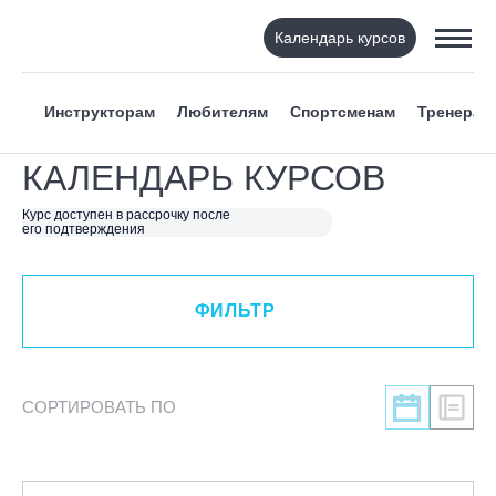
Календарь курсов
ФИЛЬТР
Инструкторам
Любителям
Спортсменам
Тренерам
ВИД СПОРТА
КАЛЕНДАРЬ КУРСОВ
Я ХОЧУ
Курс доступен в рассрочку после
его подтверждения
КАТЕГОРИЯ
ФИЛЬТР
НАПРАВЛЕНИЕ
ЛЕКТОР
СОРТИРОВАТЬ ПО
СРОКИ ПРОВЕДЕНИЯ