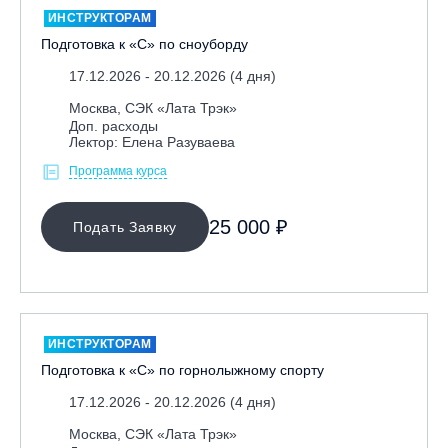
ИНСТРУКТОРАМ
Подготовка к «С» по сноуборду
17.12.2026 - 20.12.2026 (4 дня)
Москва, СЭК «Лата Трэк»
Доп. расходы
Лектор: Елена Разуваева
Программа курса
МЕСТО ПРОВЕДЕНИЯ
25 000 ₽
Подать Заявку
Байкальск, ГЛЦ «Гора Соболиная»
Беларусь, РГЦ «Силичи»
Владивосток, ГЛЦ «Комета»
Вологодская обл., ГЛК "Ципина гора"
ИНСТРУКТОРАМ
Грузия, ГК «Гудаури»
Подготовка к «С» по горнолыжному спорту
Дистанционно
17.12.2026 - 20.12.2026 (4 дня)
Екатеринбург, ГЛЦ «Уктус»
Москва, СЭК «Лата Трэк»
Ижевск, КАО «Нечкино»