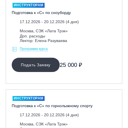
ИНСТРУКТОРАМ
Подготовка к «С» по сноуборду
17.12.2026 - 20.12.2026 (4 дня)
Москва, СЭК «Лата Трэк»
Доп. расходы
Лектор: Елена Разуваева
Программа курса
МЕСТО ПРОВЕДЕНИЯ
25 000 ₽
Подать Заявку
Байкальск, ГЛЦ «Гора Соболиная»
Беларусь, РГЦ «Силичи»
Владивосток, ГЛЦ «Комета»
Вологодская обл., ГЛК "Ципина гора"
ИНСТРУКТОРАМ
Грузия, ГК «Гудаури»
Подготовка к «С» по горнолыжному спорту
Дистанционно
17.12.2026 - 20.12.2026 (4 дня)
Екатеринбург, ГЛЦ «Уктус»
Москва, СЭК «Лата Трэк»
Ижевск, КАО «Нечкино»