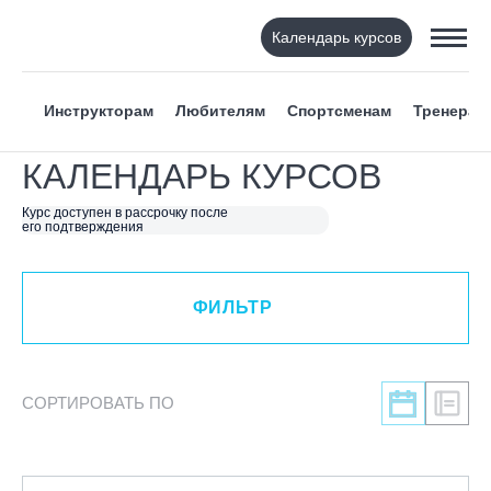
Календарь курсов
ФИЛЬТР
Инструкторам
Любителям
Спортсменам
Тренерам
ВИД СПОРТА
КАЛЕНДАРЬ КУРСОВ
Я ХОЧУ
Курс доступен в рассрочку после
его подтверждения
КАТЕГОРИЯ
ФИЛЬТР
НАПРАВЛЕНИЕ
ЛЕКТОР
СОРТИРОВАТЬ ПО
СРОКИ ПРОВЕДЕНИЯ