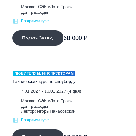
Москва, СЭК «Лата Трэк»
Республика Алтай, ВК «Манжерок»
Доп. расходы
Республика Башкортостан, ГЛЦ "Банное"
Программа курса
Республика Башкортостан., с. Новоабзаково, ГЛЦ
«Абзаково»
68 000 ₽
Подать Заявку
Самара, ГЛК «СОК»
Санкт-Петербург, Всесезонный курорт «Игора»
Санкт-Петербург, Скейт-парк под мостом Бетанкура
Сочи, ГК «Красная Поляна»
ЛЮБИТЕЛЯМ, ИНСТРУКТОРАМ
Сочи, ГК «Роза Хутор»
Технический курс по сноуборду
Сочи, ГТЦ «Газпром»
7.01.2027 - 10.01.2027 (4 дня)
Узбекистан, ГКЛЦ «Amirsoy»
Москва, СЭК «Лата Трэк»
Уфа,СШОР ПО БИАТЛОНУ РБ
Доп. расходы
Лектор: Игорь Панасовский
Челябинская обл., Миасс, Вейк-клуб «Мастер»
Программа курса
Чусовой, ГК «Такман»
Южно-Сахалинск, СТК «Горный воздух»