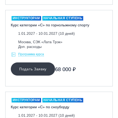
Москва, Парк «Ходынское поле»
Москва, СК «Кант»
ИНСТРУКТОРАМ
НАЧАЛЬНАЯ СТУПЕНЬ
Москва, Скалодром "Атмосфера"
Курс категории «С» по горнолыжному спорту
Москва, СЭК «Лата Трэк»
1.01.2027 - 10.01.2027 (10 дней)
Москва, ул. Олеко Дундича 19/15
Москва, СЭК «Лата Трэк»
Московская обл., ВГК «Лисья Гора»
Доп. расходы
Московская обл., ГК Леонида Тягачёва
Программа курса
Московская обл., ГЛК «Красная Горка»
68 000 ₽
Московская обл., п. Чулково, ГК «Гая Северина»
Подать Заявку
Московская обл., Сергиев Посад, вейк парк Boardberry
Нижегородская обл., СК «Хабарское»
Новосибирск, ГЛК «Горский»
ИНСТРУКТОРАМ
НАЧАЛЬНАЯ СТУПЕНЬ
Пермский край., ГЛЦ «Губаха»
Курс категории «С» по сноуборду
Пермь, ГК «Жебреи»
1.01.2027 - 10.01.2027 (10 дней)
Приморский край, ГЛК «Медвежья Долина»