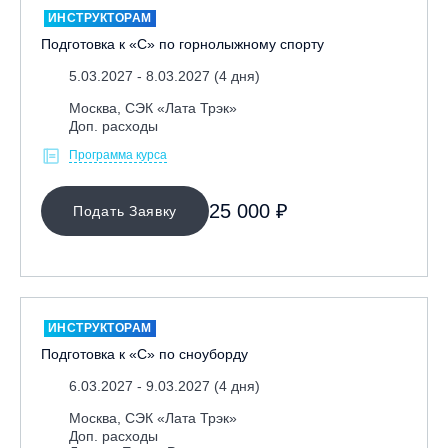
ИНСТРУКТОРАМ
Подготовка к «С» по горнолыжному спорту
5.03.2027 - 8.03.2027 (4 дня)
Москва, СЭК «Лата Трэк»
Доп. расходы
Программа курса
МЕСТО ПРОВЕДЕНИЯ
25 000 ₽
Подать Заявку
Байкальск, ГЛЦ «Гора Соболиная»
Беларусь, РГЦ «Силичи»
Владивосток, ГЛЦ «Комета»
Вологодская обл., ГЛК "Ципина гора"
ИНСТРУКТОРАМ
Грузия, ГК «Гудаури»
Подготовка к «С» по сноуборду
Дистанционно
6.03.2027 - 9.03.2027 (4 дня)
Екатеринбург, ГЛЦ «Уктус»
Москва, СЭК «Лата Трэк»
Доп. расходы
Ижевск, КАО «Нечкино»