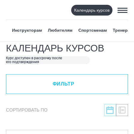
Календарь курсов
ФИЛЬТР
Инструкторам
Любителям
Спортсменам
Тренерам
ВИД СПОРТА
КАЛЕНДАРЬ КУРСОВ
Я ХОЧУ
Курс доступен в рассрочку после
его подтверждения
КАТЕГОРИЯ
ФИЛЬТР
НАПРАВЛЕНИЕ
ЛЕКТОР
СОРТИРОВАТЬ ПО
СРОКИ ПРОВЕДЕНИЯ