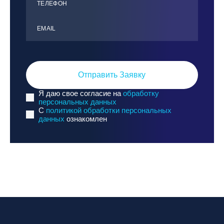
ТЕЛЕФОН
Республика Алтай, ВК «Манжерок»
Республика Башкортостан, ГЛЦ "Банное"
ЕMАIL
Республика Башкортостан., с. Новоабзаково, ГЛЦ
«Абзаково»
Самара, ГЛК «СОК»
Отправить Заявку
Санкт-Петербург, Всесезонный курорт «Игора»
Я даю свое согласие на
обработку
Санкт-Петербург, Скейт-парк под мостом Бетанкура
персональных данных
C
политикой обработки персональных
Сочи, ГК «Красная Поляна»
данных
ознакомлен
Сочи, ГК «Роза Хутор»
Сочи, ГТЦ «Газпром»
Узбекистан, ГКЛЦ «Amirsoy»
Уфа,СШОР ПО БИАТЛОНУ РБ
Челябинская обл., Миасс, Вейк-клуб «Мастер»
Чусовой, ГК «Такман»
Южно-Сахалинск, СТК «Горный воздух»