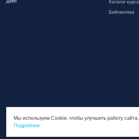
Дзен
Каталог курс
Миасс, ГЛК «Солнечная Долина»
Библиотека
Мончегорск, ГК «ЛАПАРК»
Москва, «Воробьевы Горы»
Москва, Парк «Ходынское поле»
Москва, СК «Кант»
Москва, Скалодром "Атмосфера"
Москва, СЭК «Лата Трэк»
Москва, ул. Олеко Дундича 19/15
Московская обл., ВГК «Лисья Гора»
Московская обл., ГК Леонида
Тягачёва
Московская обл., ГЛК «Красная
Горка»
Мы используем Cookie, чтобы улучшить работу сайта.
© Национальная Лига инструкторов, 2026
Политика обр
Московская обл., п. Чулково, ГК
Подробнее
персональны
«Гая Северина»
Московская обл., Сергиев Посад,