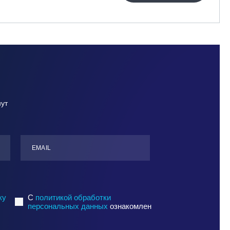
нут
ЕMАIL
ку
C
политикой обработки
персональных данных
ознакомлен