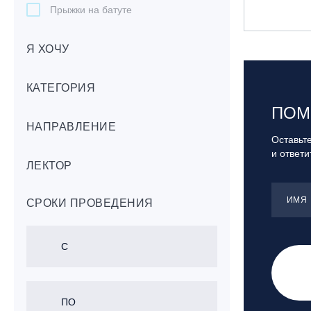
Прыжки на батуте
Скейтбординг
Я ХОЧУ
Лонгбординг
Гребля на каяках,байдарках, САП-
бордах
КАТЕГОРИЯ
Доска с веслом (САП)
ПОМ
НАПРАВЛЕНИЕ
Игровые виды спорта
Оставьте
Лыжный фристайл
и ответ
ЛЕКТОР
Мечевой бой
Скалолазание
ИМЯ
СРОКИ ПРОВЕДЕНИЯ
Телемарк
Теннис