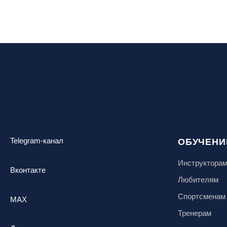
Кабардино-Балкарская Респ., ВТРК
«Эльбрус»
Казань, Город-курорт «Свияжские
холмы»
Карачаево-Черкесская респ., ВТРК
«Архыз»
Кемеровская обл., ГК «Шерегеш»
Кировск, ГК «Большой Вудъявр»
Китай, Харбин, ГЛЦ «BONSKI»
Комсомольск-на-Амуре, ГЛК
Telegram-канал
ОБУЧЕНИ
«Холдоми»
Красноярск, ФП «Бобровый лог»
Инструктора
Вконтакте
Ленинградская обл., ГЛК «Золотая
Любителям
долина»
Спортсменам
MAX
Ленинградская обл., ЦАО «Туутари
Парк»
Тренерам
Липецк, ГСК «HILLPARK»