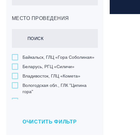
МЕСТО ПРОВЕДЕНИЯ
Байкальск, ГЛЦ «Гора Соболиная»
Беларусь, РГЦ «Силичи»
Владивосток, ГЛЦ «Комета»
Вологодская обл., ГЛК "Ципина
гора"
Грузия, ГК «Гудаури»
Дистанционно
Екатеринбург, ГЛЦ «Уктус»
ОЧИСТИТЬ ФИЛЬТР
Ижевск, КАО «Нечкино»
Иркутск, ГЛЦ «Олха»