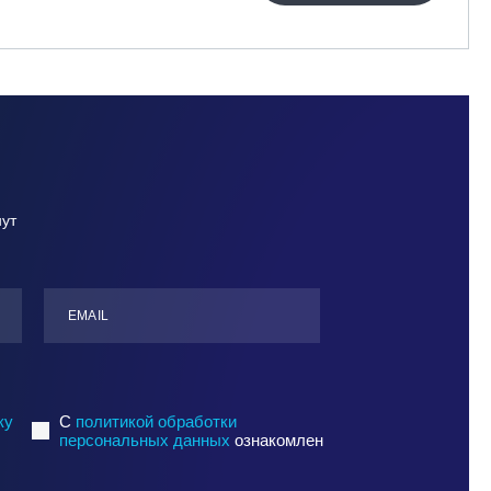
нут
ЕMАIL
ку
C
политикой обработки
персональных данных
ознакомлен