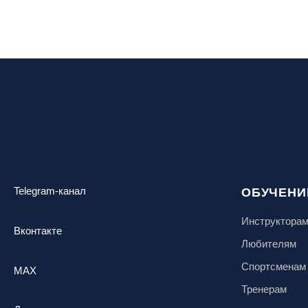
Кабардино-Балкарская Респ., ВТРК
«Эльбрус»
Казань, Город-курорт «Свияжские
холмы»
Карачаево-Черкесская респ., ВТРК
«Архыз»
Кемеровская обл., ГК «Шерегеш»
Кировск, ГК «Большой Вудъявр»
Китай, Харбин, ГЛЦ «BONSKI»
Комсомольск-на-Амуре, ГЛК
Telegram-канал
ОБУЧЕНИ
«Холдоми»
Красноярск, ФП «Бобровый лог»
Инструктора
Вконтакте
Ленинградская обл., ГЛК «Золотая
Любителям
долина»
Спортсменам
MAX
Ленинградская обл., ЦАО «Туутари
Парк»
Тренерам
Липецк, ГСК «HILLPARK»