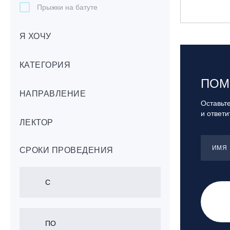
Прыжки на батуте
Скейтбординг
Я ХОЧУ
Лонгбординг
Гребля на каяках,байдарках, САП-
бордах
КАТЕГОРИЯ
Доска с веслом (САП)
ПОМ
НАПРАВЛЕНИЕ
Игровые виды спорта
Оставьте
Лыжный фристайл
и ответ
ЛЕКТОР
Мечевой бой
Скалолазание
ИМЯ
СРОКИ ПРОВЕДЕНИЯ
Телемарк
Теннис