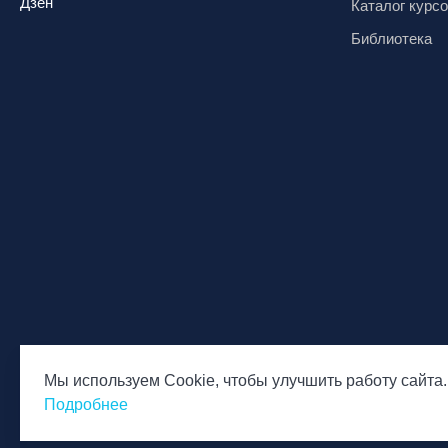
Дзен
Каталог курс
Миасс, ГЛК «Солнечная Долина»
Библиотека
Мончегорск, ГК «ЛАПАРК»
Москва, «Воробьевы Горы»
Москва, Парк «Ходынское поле»
Москва, СК «Кант»
Москва, Скалодром "Атмосфера"
Москва, СЭК «Лата Трэк»
Москва, ул. Олеко Дундича 19/15
Московская обл., ВГК «Лисья Гора»
Московская обл., ГК Леонида
Тягачёва
Московская обл., ГЛК «Красная
Горка»
Мы используем Cookie, чтобы улучшить работу сайта.
© Национальная Лига инструкторов, 2026
Политика обр
Московская обл., п. Чулково, ГК
Подробнее
персональны
«Гая Северина»
Московская обл., Сергиев Посад,