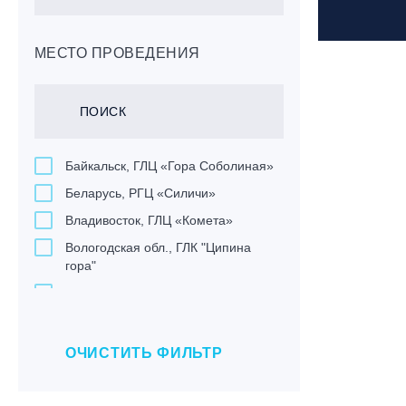
МЕСТО ПРОВЕДЕНИЯ
Байкальск, ГЛЦ «Гора Соболиная»
Беларусь, РГЦ «Силичи»
Владивосток, ГЛЦ «Комета»
Вологодская обл., ГЛК "Ципина
гора"
Грузия, ГК «Гудаури»
Дистанционно
Екатеринбург, ГЛЦ «Уктус»
ОЧИСТИТЬ ФИЛЬТР
Ижевск, КАО «Нечкино»
Иркутск, ГЛЦ «Олха»