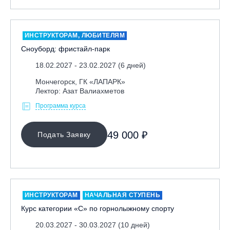
Москва, Парк «Ходынское поле»
Москва, СК «Кант»
ИНСТРУКТОРАМ, ЛЮБИТЕЛЯМ
Москва, Скалодром "Атмосфера"
Сноуборд: фристайл-парк
Москва, СЭК «Лата Трэк»
18.02.2027 - 23.02.2027 (6 дней)
Москва, ул. Олеко Дундича 19/15
Мончегорск, ГК «ЛАПАРК»
Московская обл., ВГК «Лисья Гора»
Лектор: Азат Валиахметов
Московская обл., ГК Леонида Тягачёва
Программа курса
Московская обл., ГЛК «Красная Горка»
49 000 ₽
Московская обл., п. Чулково, ГК «Гая Северина»
Подать Заявку
Московская обл., Сергиев Посад, вейк парк Boardberry
Нижегородская обл., СК «Хабарское»
Новосибирск, ГЛК «Горский»
ИНСТРУКТОРАМ
НАЧАЛЬНАЯ СТУПЕНЬ
Пермский край., ГЛЦ «Губаха»
Курс категории «С» по горнолыжному спорту
Пермь, ГК «Жебреи»
20.03.2027 - 30.03.2027 (10 дней)
Приморский край, ГЛК «Медвежья Долина»