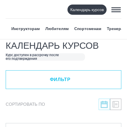
Календарь курсов
ФИЛЬТР
Инструкторам
Любителям
Спортсменам
Тренерам
ВИД СПОРТА
КАЛЕНДАРЬ КУРСОВ
Я ХОЧУ
Курс доступен в рассрочку после
его подтверждения
КАТЕГОРИЯ
ФИЛЬТР
НАПРАВЛЕНИЕ
ЛЕКТОР
СОРТИРОВАТЬ ПО
СРОКИ ПРОВЕДЕНИЯ