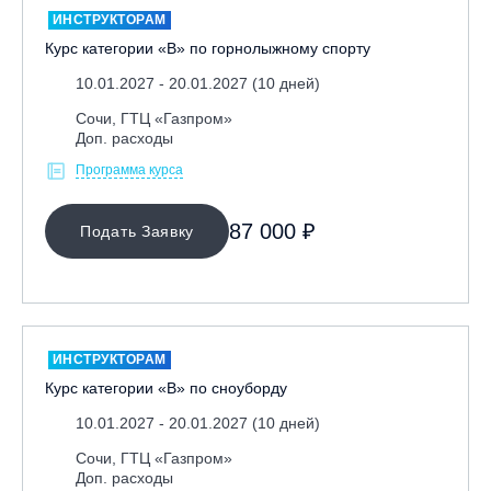
ИНСТРУКТОРАМ
Курс категории «В» по горнолыжному спорту
10.01.2027 - 20.01.2027 (10 дней)
Сочи, ГТЦ «Газпром»
Доп. расходы
Программа курса
МЕСТО ПРОВЕДЕНИЯ
87 000 ₽
Подать Заявку
Байкальск, ГЛЦ «Гора Соболиная»
Беларусь, РГЦ «Силичи»
Владивосток, ГЛЦ «Комета»
Вологодская обл., ГЛК "Ципина гора"
ИНСТРУКТОРАМ
Грузия, ГК «Гудаури»
Курс категории «В» по сноуборду
Дистанционно
10.01.2027 - 20.01.2027 (10 дней)
Екатеринбург, ГЛЦ «Уктус»
Сочи, ГТЦ «Газпром»
Доп. расходы
Ижевск, КАО «Нечкино»