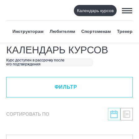
Календарь курсов
ФИЛЬТР
Инструкторам
Любителям
Спортсменам
Тренерам
ВИД СПОРТА
КАЛЕНДАРЬ КУРСОВ
Я ХОЧУ
Курс доступен в рассрочку после
его подтверждения
КАТЕГОРИЯ
ФИЛЬТР
НАПРАВЛЕНИЕ
ЛЕКТОР
СОРТИРОВАТЬ ПО
СРОКИ ПРОВЕДЕНИЯ