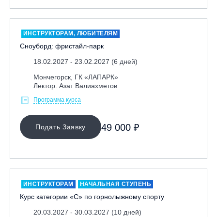
Москва, Парк «Ходынское поле»
Москва, СК «Кант»
ИНСТРУКТОРАМ, ЛЮБИТЕЛЯМ
Москва, Скалодром "Атмосфера"
Сноуборд: фристайл-парк
Москва, СЭК «Лата Трэк»
18.02.2027 - 23.02.2027 (6 дней)
Москва, ул. Олеко Дундича 19/15
Мончегорск, ГК «ЛАПАРК»
Московская обл., ВГК «Лисья Гора»
Лектор: Азат Валиахметов
Московская обл., ГК Леонида Тягачёва
Программа курса
Московская обл., ГЛК «Красная Горка»
49 000 ₽
Московская обл., п. Чулково, ГК «Гая Северина»
Подать Заявку
Московская обл., Сергиев Посад, вейк парк Boardberry
Нижегородская обл., СК «Хабарское»
Новосибирск, ГЛК «Горский»
ИНСТРУКТОРАМ
НАЧАЛЬНАЯ СТУПЕНЬ
Пермский край., ГЛЦ «Губаха»
Курс категории «С» по горнолыжному спорту
Пермь, ГК «Жебреи»
20.03.2027 - 30.03.2027 (10 дней)
Приморский край, ГЛК «Медвежья Долина»