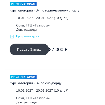
ИНСТРУКТОРАМ
Курс категории «В» по горнолыжному спорту
10.01.2027 - 20.01.2027 (10 дней)
Сочи, ГТЦ «Газпром»
Доп. расходы
Программа курса
МЕСТО ПРОВЕДЕНИЯ
87 000 ₽
Подать Заявку
Байкальск, ГЛЦ «Гора Соболиная»
Беларусь, РГЦ «Силичи»
Владивосток, ГЛЦ «Комета»
Вологодская обл., ГЛК "Ципина гора"
ИНСТРУКТОРАМ
Грузия, ГК «Гудаури»
Курс категории «В» по сноуборду
Дистанционно
10.01.2027 - 20.01.2027 (10 дней)
Екатеринбург, ГЛЦ «Уктус»
Сочи, ГТЦ «Газпром»
Доп. расходы
Ижевск, КАО «Нечкино»