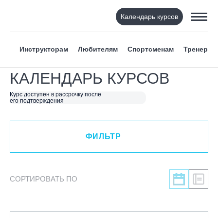
Календарь курсов
ФИЛЬТР
Инструкторам
Любителям
Спортсменам
Тренерам
ВИД СПОРТА
КАЛЕНДАРЬ КУРСОВ
Я ХОЧУ
Курс доступен в рассрочку после
его подтверждения
КАТЕГОРИЯ
ФИЛЬТР
НАПРАВЛЕНИЕ
ЛЕКТОР
СОРТИРОВАТЬ ПО
СРОКИ ПРОВЕДЕНИЯ