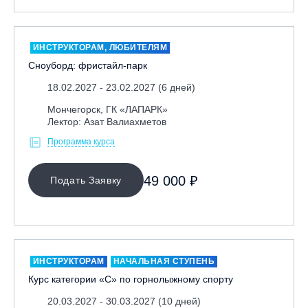
Москва, Парк «Ходынское поле»
Москва, СК «Кант»
ИНСТРУКТОРАМ, ЛЮБИТЕЛЯМ
Москва, Скалодром "Атмосфера"
Сноуборд: фристайл-парк
Москва, СЭК «Лата Трэк»
18.02.2027 - 23.02.2027 (6 дней)
Москва, ул. Олеко Дундича 19/15
Мончегорск, ГК «ЛАПАРК»
Московская обл., ВГК «Лисья Гора»
Лектор: Азат Валиахметов
Московская обл., ГК Леонида Тягачёва
Программа курса
Московская обл., ГЛК «Красная Горка»
49 000 ₽
Московская обл., п. Чулково, ГК «Гая Северина»
Подать Заявку
Московская обл., Сергиев Посад, вейк парк Boardberry
Нижегородская обл., СК «Хабарское»
Новосибирск, ГЛК «Горский»
ИНСТРУКТОРАМ
НАЧАЛЬНАЯ СТУПЕНЬ
Пермский край., ГЛЦ «Губаха»
Курс категории «С» по горнолыжному спорту
Пермь, ГК «Жебреи»
20.03.2027 - 30.03.2027 (10 дней)
Приморский край, ГЛК «Медвежья Долина»