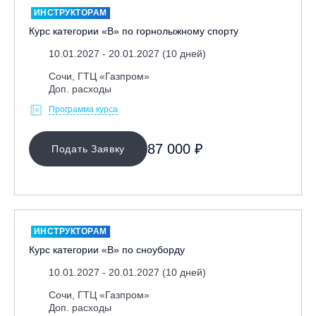
ИНСТРУКТОРАМ
Курс категории «В» по горнолыжному спорту
10.01.2027 - 20.01.2027 (10 дней)
Сочи, ГТЦ «Газпром»
Доп. расходы
Программа курса
МЕСТО ПРОВЕДЕНИЯ
87 000 ₽
Подать Заявку
Байкальск, ГЛЦ «Гора Соболиная»
Беларусь, РГЦ «Силичи»
Владивосток, ГЛЦ «Комета»
Вологодская обл., ГЛК "Ципина гора"
ИНСТРУКТОРАМ
Грузия, ГК «Гудаури»
Курс категории «В» по сноуборду
Дистанционно
10.01.2027 - 20.01.2027 (10 дней)
Екатеринбург, ГЛЦ «Уктус»
Сочи, ГТЦ «Газпром»
Доп. расходы
Ижевск, КАО «Нечкино»