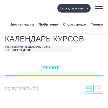
Календарь курсов
ФИЛЬТР
Инструкторам
Любителям
Спортсменам
Тренерам
ВИД СПОРТА
КАЛЕНДАРЬ КУРСОВ
Я ХОЧУ
Курс доступен в рассрочку после
его подтверждения
КАТЕГОРИЯ
ФИЛЬТР
НАПРАВЛЕНИЕ
ЛЕКТОР
СОРТИРОВАТЬ ПО
СРОКИ ПРОВЕДЕНИЯ