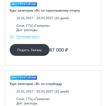
ИНСТРУКТОРАМ
Курс категории «В» по горнолыжному спорту
10.01.2027 - 20.01.2027 (10 дней)
Сочи, ГТЦ «Газпром»
Доп. расходы
Программа курса
МЕСТО ПРОВЕДЕНИЯ
87 000 ₽
Подать Заявку
Байкальск, ГЛЦ «Гора Соболиная»
Беларусь, РГЦ «Силичи»
Владивосток, ГЛЦ «Комета»
Вологодская обл., ГЛК "Ципина гора"
ИНСТРУКТОРАМ
Грузия, ГК «Гудаури»
Курс категории «В» по сноуборду
Дистанционно
10.01.2027 - 20.01.2027 (10 дней)
Екатеринбург, ГЛЦ «Уктус»
Сочи, ГТЦ «Газпром»
Доп. расходы
Ижевск, КАО «Нечкино»