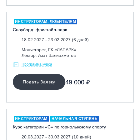
Москва, Парк «Ходынское поле»
Москва, СК «Кант»
ИНСТРУКТОРАМ, ЛЮБИТЕЛЯМ
Москва, Скалодром "Атмосфера"
Сноуборд: фристайл-парк
Москва, СЭК «Лата Трэк»
18.02.2027 - 23.02.2027 (6 дней)
Москва, ул. Олеко Дундича 19/15
Мончегорск, ГК «ЛАПАРК»
Московская обл., ВГК «Лисья Гора»
Лектор: Азат Валиахметов
Московская обл., ГК Леонида Тягачёва
Программа курса
Московская обл., ГЛК «Красная Горка»
49 000 ₽
Московская обл., п. Чулково, ГК «Гая Северина»
Подать Заявку
Московская обл., Сергиев Посад, вейк парк Boardberry
Нижегородская обл., СК «Хабарское»
Новосибирск, ГЛК «Горский»
ИНСТРУКТОРАМ
НАЧАЛЬНАЯ СТУПЕНЬ
Пермский край., ГЛЦ «Губаха»
Курс категории «С» по горнолыжному спорту
Пермь, ГК «Жебреи»
20.03.2027 - 30.03.2027 (10 дней)
Приморский край, ГЛК «Медвежья Долина»