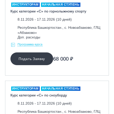
ИНСТРУКТОРАМ
НАЧАЛЬНАЯ СТУПЕНЬ
Курс категории «С» по горнолыжному спорту
8.11.2026 - 17.11.2026 (10 дней)
Республика Башкортостан., с. Новоабзаково, ГЛЦ
«Абзаково»
Доп. расходы
Программа курса
МЕСТО ПРОВЕДЕНИЯ
Байкальск, ГЛЦ «Гора Соболиная»
68 000 ₽
Подать Заявку
Беларусь, РГЦ «Силичи»
Владивосток, ГЛЦ «Комета»
Грузия, ГК «Гудаури»
Дистанционно
ИНСТРУКТОРАМ
НАЧАЛЬНАЯ СТУПЕНЬ
Курс категории «С» по сноуборду
Екатеринбург, ГЛЦ «Уктус»
8.11.2026 - 17.11.2026 (10 дней)
Ижевск, КАО «Нечкино»
Иркутск, ГЛЦ «Олха»
Республика Башкортостан., с. Новоабзаково, ГЛЦ