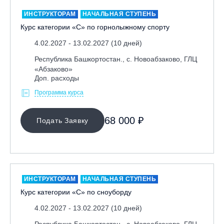
Республика Башкортостан., с. Новоабзаково, ГЛЦ
ИНСТРУКТОРАМ
НАЧАЛЬНАЯ СТУПЕНЬ
«Абзаково»
Курс категории «С» по горнолыжному спорту
Самара, ГЛК «СОК»
4.02.2027 - 13.02.2027 (10 дней)
Санкт-Петербург, Всесезонный курорт «Игора»
Республика Башкортостан., с. Новоабзаково, ГЛЦ
Санкт-Петербург, Скейт-парк под мостом Бетанкура
«Абзаково»
Доп. расходы
Сочи, ГК «Красная Поляна»
Программа курса
Сочи, ГК «Роза Хутор»
Сочи, ГТЦ «Газпром»
68 000 ₽
Подать Заявку
Узбекистан, ГКЛЦ «Amirsoy»
Уфа,СШОР ПО БИАТЛОНУ РБ
Челябинская обл., Миасс, Вейк-клуб «Мастер»
Чусовой, ГК «Такман»
ИНСТРУКТОРАМ
НАЧАЛЬНАЯ СТУПЕНЬ
Южно-Сахалинск, СТК «Горный воздух»
Курс категории «С» по сноуборду
Ярославль, СП «Изгиб»
4.02.2027 - 13.02.2027 (10 дней)