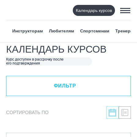
Календарь курсов
ФИЛЬТР
Инструкторам
Любителям
Спортсменам
Тренерам
ВИД СПОРТА
КАЛЕНДАРЬ КУРСОВ
Я ХОЧУ
Курс доступен в рассрочку после
его подтверждения
КАТЕГОРИЯ
ФИЛЬТР
НАПРАВЛЕНИЕ
ЛЕКТОР
СОРТИРОВАТЬ ПО
СРОКИ ПРОВЕДЕНИЯ