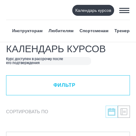
Календарь курсов
ФИЛЬТР
Инструкторам
Любителям
Спортсменам
Тренерам
ВИД СПОРТА
КАЛЕНДАРЬ КУРСОВ
Я ХОЧУ
Курс доступен в рассрочку после
его подтверждения
КАТЕГОРИЯ
ФИЛЬТР
НАПРАВЛЕНИЕ
ЛЕКТОР
СОРТИРОВАТЬ ПО
СРОКИ ПРОВЕДЕНИЯ