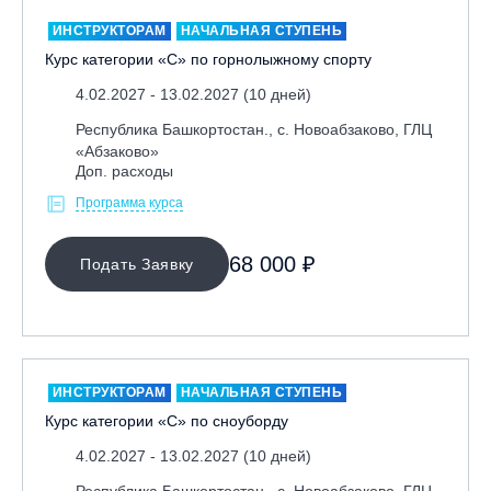
Республика Алтай, ВК «Манжерок»
ИНСТРУКТОРАМ
НАЧАЛЬНАЯ СТУПЕНЬ
Курс категории «С» по горнолыжному спорту
Республика Башкортостан, ГЛЦ "Банное"
Республика Башкортостан., с. Новоабзаково, ГЛЦ
4.02.2027 - 13.02.2027 (10 дней)
«Абзаково»
Республика Башкортостан., с. Новоабзаково, ГЛЦ
Самара, ГЛК «СОК»
«Абзаково»
Доп. расходы
Санкт-Петербург, Всесезонный курорт «Игора»
Программа курса
Санкт-Петербург, Скейт-парк под мостом Бетанкура
Сочи, ГК «Красная Поляна»
68 000 ₽
Подать Заявку
Сочи, ГК «Роза Хутор»
Сочи, ГТЦ «Газпром»
Узбекистан, ГКЛЦ «Amirsoy»
Уфа,СШОР ПО БИАТЛОНУ РБ
ИНСТРУКТОРАМ
НАЧАЛЬНАЯ СТУПЕНЬ
Челябинская обл., Миасс, Вейк-клуб «Мастер»
Курс категории «С» по сноуборду
Чусовой, ГК «Такман»
4.02.2027 - 13.02.2027 (10 дней)
Южно-Сахалинск, СТК «Горный воздух»