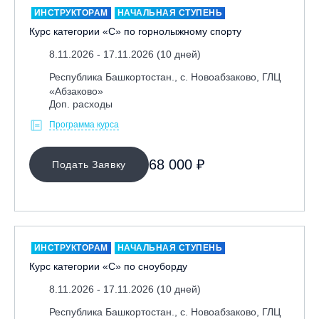
ИНСТРУКТОРАМ
НАЧАЛЬНАЯ СТУПЕНЬ
Курс категории «С» по горнолыжному спорту
8.11.2026 - 17.11.2026 (10 дней)
Республика Башкортостан., с. Новоабзаково, ГЛЦ
«Абзаково»
Доп. расходы
Программа курса
МЕСТО ПРОВЕДЕНИЯ
Байкальск, ГЛЦ «Гора Соболиная»
68 000 ₽
Подать Заявку
Беларусь, РГЦ «Силичи»
Владивосток, ГЛЦ «Комета»
Вологодская обл., ГЛК "Ципина гора"
Грузия, ГК «Гудаури»
ИНСТРУКТОРАМ
НАЧАЛЬНАЯ СТУПЕНЬ
Курс категории «С» по сноуборду
Дистанционно
8.11.2026 - 17.11.2026 (10 дней)
Екатеринбург, ГЛЦ «Уктус»
Ижевск, КАО «Нечкино»
Республика Башкортостан., с. Новоабзаково, ГЛЦ