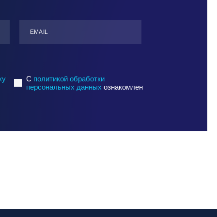
ЕMАIL
ку
C
политикой обработки
персональных данных
ознакомлен