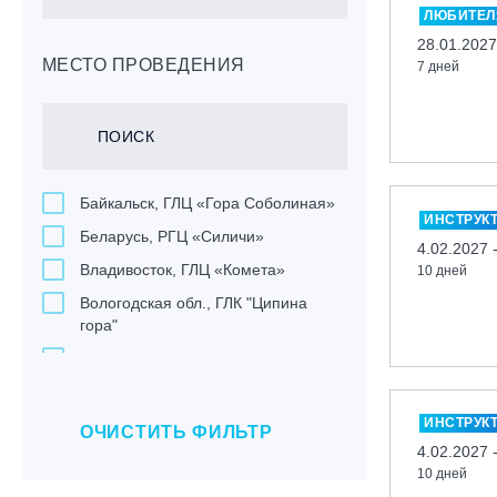
ЛЮБИТЕЛ
28.01.2027
МЕСТО ПРОВЕДЕНИЯ
7 дней
Байкальск, ГЛЦ «Гора Соболиная»
ИНСТРУК
Беларусь, РГЦ «Силичи»
4.02.2027 
Владивосток, ГЛЦ «Комета»
10 дней
Вологодская обл., ГЛК "Ципина
гора"
Грузия, ГК «Гудаури»
Дистанционно
ИНСТРУК
Екатеринбург, ГЛЦ «Уктус»
ОЧИСТИТЬ ФИЛЬТР
4.02.2027 
Ижевск, КАО «Нечкино»
10 дней
Иркутск, ГЛЦ «Олха»