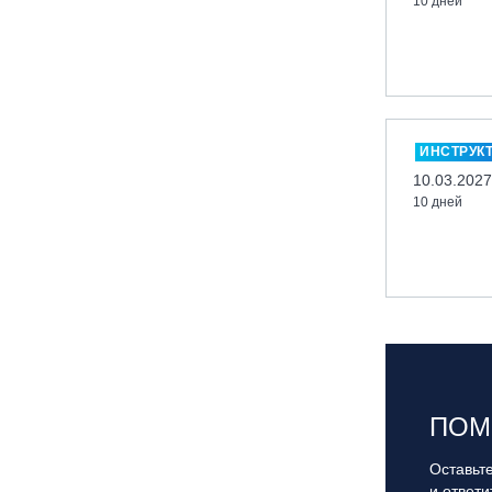
10 дней
вейк парк Boardberry
Нижегородская обл., СК
«Хабарское»
Новосибирск, ГЛК «Горский»
Пермский край., ГЛЦ «Губаха»
ИНСТРУК
Пермь, ГК «Жебреи»
10.03.2027
10 дней
Приморский край, ГЛК «Медвежья
Долина»
Республика Алтай, ВК «Манжерок»
Республика Башкортостан, ГЛЦ
"Банное"
Республика Башкортостан., с.
Новоабзаково, ГЛЦ «Абзаково»
Самара, ГЛК «СОК»
ПОМ
Санкт-Петербург, Всесезонный
курорт «Игора»
Оставьте
и ответ