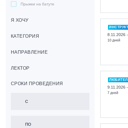
Прыжки на батуте
Скейтбординг
Я ХОЧУ
Лонгбординг
ИНСТРУК
Гребля на каяках,байдарках, САП-
8.11.2026 
бордах
КАТЕГОРИЯ
10 дней
Доска с веслом (САП)
НАПРАВЛЕНИЕ
Игровые виды спорта
Лыжный фристайл
ЛЕКТОР
Мечевой бой
Скалолазание
ЛЮБИТЕЛ
СРОКИ ПРОВЕДЕНИЯ
Телемарк
9.11.2026 
7 дней
Теннис