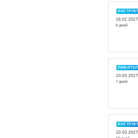
Миасс, ГЛК «Солнечная Долина»
ИНСТРУК
Мончегорск, ГК «ЛАПАРК»
18.02.2027
6 дней
Москва, «Воробьевы Горы»
Москва, Парк «Ходынское поле»
Москва, СК «Кант»
Москва, Скалодром "Атмосфера"
Москва, СЭК «Лата Трэк»
ЛЮБИТЕЛ
Москва, ул. Олеко Дундича 19/15
10.03.2027
7 дней
Московская обл., ВГК «Лисья Гора»
Московская обл., ГК Леонида
Тягачёва
Московская обл., ГЛК «Красная
Горка»
Московская обл., п. Чулково, ГК
ИНСТРУК
«Гая Северина»
10.03.2027
Московская обл., Сергиев Посад,