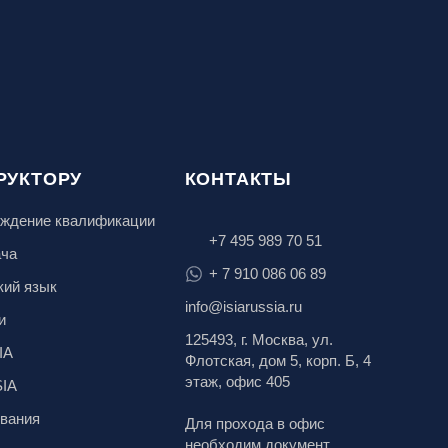
РУКТОРУ
КОНТАКТЫ
ждение квалификации
+7 495 989 70 51
ача
+ 7 910 086 06 89
кий язык
info@isiarussia.ru
и
125493, г. Москва, ул.
IA
Флотская, дом 5, корп. Б, 4
этаж, офис 405
SIA
вания
Для прохода в офис
необходим документ