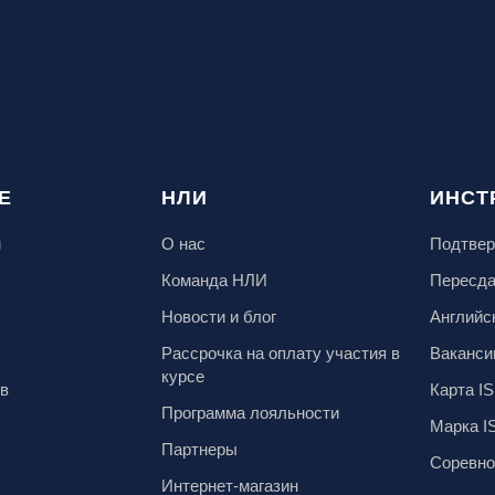
Е
НЛИ
ИНСТ
м
О нас
Подтвер
Команда НЛИ
Пересд
Новости и блог
Английс
Рассрочка на оплату участия в
Ваканси
курсе
ов
Карта IS
Программа лояльности
Марка I
Партнеры
Соревно
Интернет-магазин