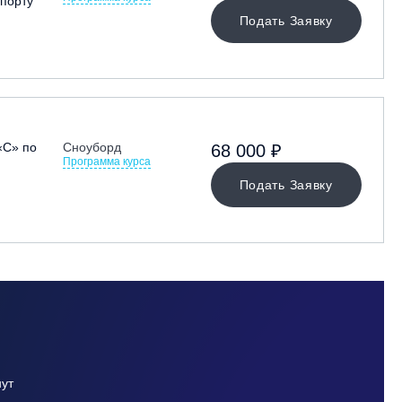
порту
Подать Заявку
«С» по
Сноуборд
68 000 ₽
Программа курса
Подать Заявку
нут