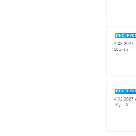
Кабардино-Балкарская Респ., ВТРК
«Эльбрус»
Казань, Город-курорт «Свияжские
холмы»
ИНСТРУК
Карачаево-Черкесская респ., ВТРК
4.02.2027 
«Архыз»
10 дней
Кемеровская обл., ГК «Шерегеш»
Кировск, ГК «Большой Вудъявр»
Китай, Харбин, ГЛЦ «BONSKI»
Комсомольск-на-Амуре, ГЛК
«Холдоми»
ИНСТРУК
Красноярск, ФП «Бобровый лог»
4.02.2027 
Ленинградская обл., ГЛК «Золотая
10 дней
долина»
Ленинградская обл., ЦАО «Туутари
Парк»
Липецк, ГСК «HILLPARK»