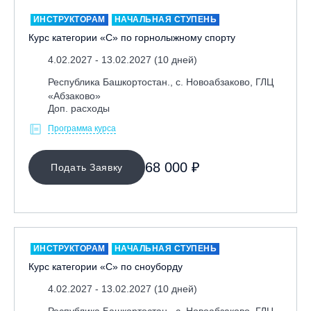
Республика Алтай, ВК «Манжерок»
ИНСТРУКТОРАМ
НАЧАЛЬНАЯ СТУПЕНЬ
Курс категории «С» по горнолыжному спорту
Республика Башкортостан, ГЛЦ "Банное"
Республика Башкортостан., с. Новоабзаково, ГЛЦ
4.02.2027 - 13.02.2027 (10 дней)
«Абзаково»
Республика Башкортостан., с. Новоабзаково, ГЛЦ
Самара, ГЛК «СОК»
«Абзаково»
Доп. расходы
Санкт-Петербург, Всесезонный курорт «Игора»
Программа курса
Санкт-Петербург, Скейт-парк под мостом Бетанкура
Сочи, ГК «Красная Поляна»
68 000 ₽
Подать Заявку
Сочи, ГК «Роза Хутор»
Сочи, ГТЦ «Газпром»
Узбекистан, ГКЛЦ «Amirsoy»
Уфа,СШОР ПО БИАТЛОНУ РБ
ИНСТРУКТОРАМ
НАЧАЛЬНАЯ СТУПЕНЬ
Челябинская обл., Миасс, Вейк-клуб «Мастер»
Курс категории «С» по сноуборду
Чусовой, ГК «Такман»
4.02.2027 - 13.02.2027 (10 дней)
Южно-Сахалинск, СТК «Горный воздух»