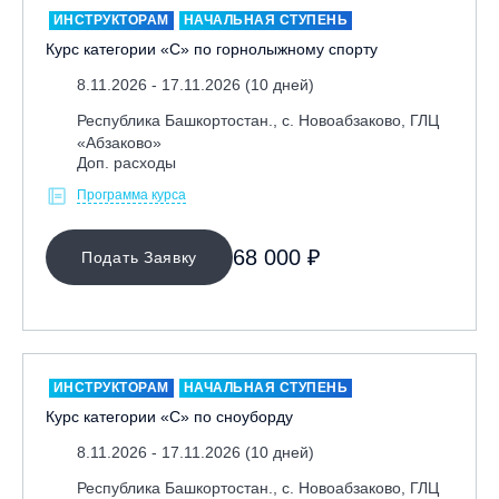
ИНСТРУКТОРАМ
НАЧАЛЬНАЯ СТУПЕНЬ
Курс категории «С» по горнолыжному спорту
8.11.2026 - 17.11.2026 (10 дней)
Республика Башкортостан., с. Новоабзаково, ГЛЦ
«Абзаково»
Доп. расходы
Программа курса
МЕСТО ПРОВЕДЕНИЯ
Байкальск, ГЛЦ «Гора Соболиная»
68 000 ₽
Подать Заявку
Беларусь, РГЦ «Силичи»
Владивосток, ГЛЦ «Комета»
Вологодская обл., ГЛК "Ципина гора"
Грузия, ГК «Гудаури»
ИНСТРУКТОРАМ
НАЧАЛЬНАЯ СТУПЕНЬ
Курс категории «С» по сноуборду
Дистанционно
8.11.2026 - 17.11.2026 (10 дней)
Екатеринбург, ГЛЦ «Уктус»
Ижевск, КАО «Нечкино»
Республика Башкортостан., с. Новоабзаково, ГЛЦ