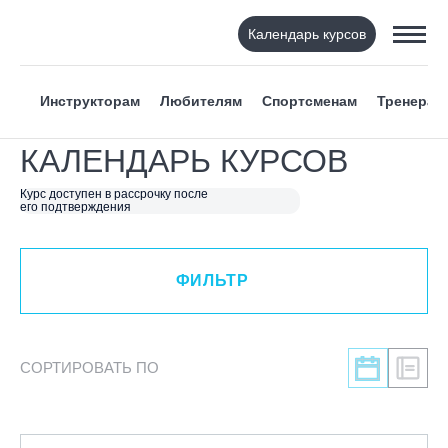
Календарь курсов
ФИЛЬТР
Инструкторам
Любителям
Спортсменам
Тренерам
ВИД СПОРТА
КАЛЕНДАРЬ КУРСОВ
Я ХОЧУ
Курс доступен в рассрочку после
его подтверждения
КАТЕГОРИЯ
ФИЛЬТР
НАПРАВЛЕНИЕ
ЛЕКТОР
СОРТИРОВАТЬ ПО
СРОКИ ПРОВЕДЕНИЯ