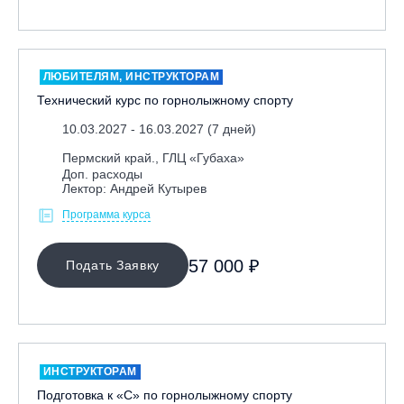
Москва, Парк «Ходынское поле»
Москва, СК «Кант»
Москва, Скалодром "Атмосфера"
ЛЮБИТЕЛЯМ, ИНСТРУКТОРАМ
Технический курс по горнолыжному спорту
Москва, СЭК «Лата Трэк»
Москва, ул. Олеко Дундича 19/15
10.03.2027 - 16.03.2027 (7 дней)
Московская обл., ВГК «Лисья Гора»
Пермский край., ГЛЦ «Губаха»
Доп. расходы
Московская обл., ГК Леонида Тягачёва
Лектор: Андрей Кутырев
Московская обл., ГЛК «Красная Горка»
Программа курса
Московская обл., п. Чулково, ГК «Гая Северина»
57 000 ₽
Московская обл., Сергиев Посад, вейк парк Boardberry
Подать Заявку
Нижегородская обл., СК «Хабарское»
Новосибирск, ГЛК «Горский»
Пермский край., ГЛЦ «Губаха»
Пермь, ГК «Жебреи»
ИНСТРУКТОРАМ
Подготовка к «С» по горнолыжному спорту
Приморский край, ГЛК «Медвежья Долина»