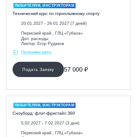
ЛЮБИТЕЛЯМ, ИНСТРУКТОРАМ
Технический курс по горнолыжному спорту
20.01.2027 - 26.01.2027 (7 дней)
Пермский край., ГЛЦ «Губаха»
Доп. расходы
Лектор: Егор Рудаков
Программа курса
МЕСТО ПРОВЕДЕНИЯ
57 000 ₽
Подать Заявку
Байкальск, ГЛЦ «Гора Соболиная»
Беларусь, РГЦ «Силичи»
Владивосток, ГЛЦ «Комета»
Вологодская обл., ГЛК "Ципина гора"
ЛЮБИТЕЛЯМ, ИНСТРУКТОРАМ
Грузия, ГК «Гудаури»
Сноуборд: флэт-фристайл 360
Дистанционно
5.02.2027 - 7.02.2027 (3 дня)
Екатеринбург, ГЛЦ «Уктус»
Пермский край., ГЛЦ «Губаха»
Ижевск, КАО «Нечкино»