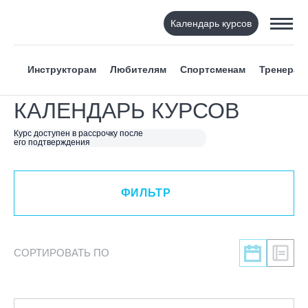
Календарь курсов
ФИЛЬТР
Инструкторам
Любителям
Спортсменам
Тренерам
ВИД СПОРТА
КАЛЕНДАРЬ КУРСОВ
Я ХОЧУ
Курс доступен в рассрочку после
его подтверждения
КАТЕГОРИЯ
ФИЛЬТР
НАПРАВЛЕНИЕ
ЛЕКТОР
СОРТИРОВАТЬ ПО
СРОКИ ПРОВЕДЕНИЯ