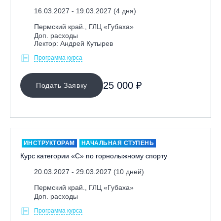
16.03.2027 - 19.03.2027 (4 дня)
Республика Алтай, ВК «Манжерок»
Пермский край., ГЛЦ «Губаха»
Республика Башкортостан, ГЛЦ "Банное"
Доп. расходы
Республика Башкортостан., с. Новоабзаково, ГЛЦ
Лектор: Андрей Кутырев
«Абзаково»
Программа курса
Самара, ГЛК «СОК»
Санкт-Петербург, Всесезонный курорт «Игора»
25 000 ₽
Подать Заявку
Санкт-Петербург, Скейт-парк под мостом Бетанкура
Сочи, ГК «Красная Поляна»
Сочи, ГК «Роза Хутор»
Сочи, ГТЦ «Газпром»
ИНСТРУКТОРАМ
НАЧАЛЬНАЯ СТУПЕНЬ
Узбекистан, ГКЛЦ «Amirsoy»
Курс категории «С» по горнолыжному спорту
Уфа,СШОР ПО БИАТЛОНУ РБ
20.03.2027 - 29.03.2027 (10 дней)
Челябинская обл., Миасс, Вейк-клуб «Мастер»
Пермский край., ГЛЦ «Губаха»
Доп. расходы
Чусовой, ГК «Такман»
Программа курса
Южно-Сахалинск, СТК «Горный воздух»